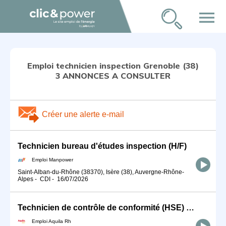
menu
Emploi technicien inspection Grenoble (38)
3 ANNONCES A CONSULTER
Créer une alerte e-mail
Technicien bureau d'études inspection (H/F)
Emploi Manpower
Saint-Alban-du-Rhône (38370), Isère (38), Auvergne-Rhône-
Alpes
-
CDI
-
16/07/2026
Technicien de contrôle de conformité (HSE) H/F
Emploi Aquila Rh