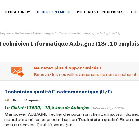
DEPOSER UN CV
TROUVER UN EMPLOI
PORTRAITS D'ENTREPRISES
BLOG
>
>
Emploi
Technicien Informatique
Technicien Informatique Aubagne (13)
Technicien Informatique Aubagne (13) : 10 emploi
Ne ratez plus d'opportunités !
Recevez les nouvelles annonces de cette recherche
Technicien
qualité Electromécanique (H/F)
Emploi Manpower
La Ciotat (13600) - 13,4 kms de Aubagne -
Intérim -
13/07/2026
Manpower AUBAGNE recherche pour son client, un acteur du sec
manufacturières et production, un
Technicien
qualité Electrom
sein du service Qualité, vous gar...