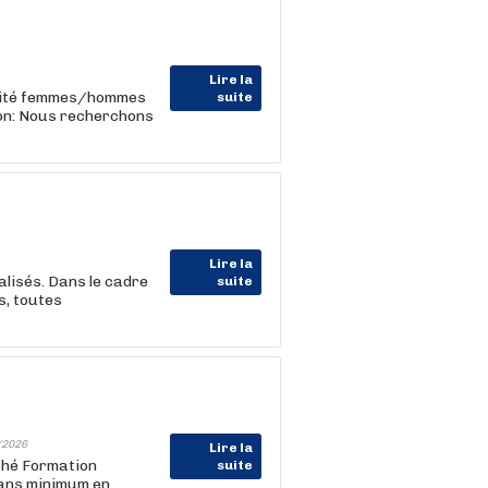
Lire la
alité femmes/hommes
suite
ion: Nous recherchons
Lire la
alisés. Dans le cadre
suite
s, toutes
/2026
Lire la
ché Formation
suite
 ans minimum en