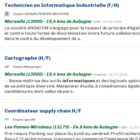
Technicien
en
Informatique
Industrielle (F/H)
Emploi GERARD PERRIER INDUSTRIE
Marseille (13000) - 15,4 kms de Aubagne -
CDI -
02/08/2026
La société ARDATEM s'engage pour le respect du principe d'ég
et contre toute forme de discrimination Votre future collaborat
dans le cadre du développement de s...
Cartographe (H/F)
Emploi Manpower
Marseille (13000) - 15,4 kms de Aubagne -
Intérim -
29/07/2026
. - Bonne maîtrise des outils
informatiques
et des logiciels spéci
de sa politique diversité, Manpower étudie, à compétences égale
candidatures dont celles de pers...
Coordinateur supply chain H/F
Emploi Lynx Rh
Les-Pennes-Mirabeau (13170) - 24,9 kms de Aubagne -
CDI -
11/07
Pré-requis Parking sur place Du lundi au vendredi Profil recher
Bac+2/3 en logistique, transport ou commerce Expérience de 5