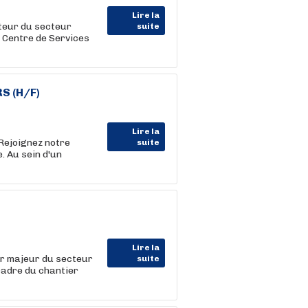
Lire la
teur du secteur
suite
u Centre de Services
S (H/F)
Lire la
Rejoignez notre
suite
e. Au sein d'un
Lire la
r majeur du secteur
suite
cadre du chantier