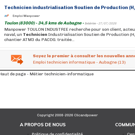
Technicien
industrialisation Soutien de Production (H
Emploi Manpower
Toulon (83000) - 34,5 kms de Aubagne -
Intérim -
27/07/2026
Manpower TOULON INDUSTRIE recherche pour son client, acteu
naval, un
Technicien
Industrialisation Soutien de Production (H
chantier ATM3 du PACDG. traitée...
Soyez le premier à consulter les nouvelles ann
Emploi technicien informatique - Aubagne (13)
Haut de page - Métier technicien-informatique
Copyright 2008-2026 Clicandpower
A PROPOS DE NOUS
COMMUN
Politique de confidentialité
Cen