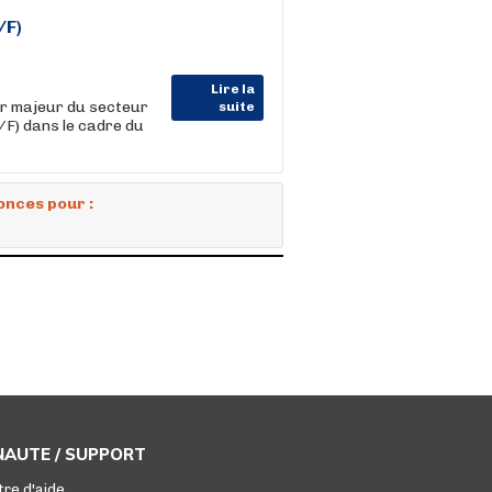
/F)
Lire la
r majeur du secteur
suite
/F) dans le cadre du
onces pour :
AUTE / SUPPORT
tre d'aide