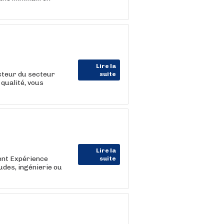
Lire la
teur du secteur
suite
 qualité, vous
Lire la
ent Expérience
suite
udes, ingénierie ou