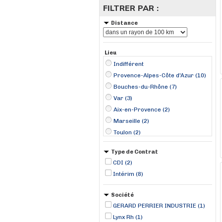
FILTRER PAR :
Distance
Lieu
Indifférent
Provence-Alpes-Côte d'Azur (10)
Bouches-du-Rhône (7)
Var (3)
Aix-en-Provence (2)
Marseille (2)
Toulon (2)
La Ciotat (1)
Type de Contrat
Les-Pennes-Mirabeau (1)
CDI (2)
Marignane (1)
Intérim (8)
Ollioules (1)
Société
GERARD PERRIER INDUSTRIE (1)
Lynx Rh (1)