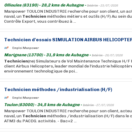
Ollioules (83190) - 28,2 kms de Aubagne -
Intérim -
23/07/2026
Manpower TOULON INDUSTRIE recherche pour son client, un ac
naval, un
Technicien
méthodes métiers et outils (H/F) Au sein d
Contrôle Export, vous contribuez à ...
Technicien
d'essais SIMULATION AIRBUS HELICOPTER
Emploi Manpower
Marignane (13700) - 31,9 kms de Aubagne -
Intérim -
29/07/2026
Technicien
(ne) Simulateurs de Vol Maintenance Technique H/F 
client Airbus Helicopters, leader mondial de l'industrie hélicoptèr
environnement technologique de poi...
Technicien
méthodes /industrialisation (H/F)
Emploi Manpower
Toulon (83000) - 34,5 kms de Aubagne -
Intérim -
27/07/2026
Manpower TOULON INDUSTRIE recherche pour son client, acteu
naval, un
Technicien
méthodes /industrialisation (H/F) dans le 
ATM3 du PACDG. activités. - Bac+2 ...