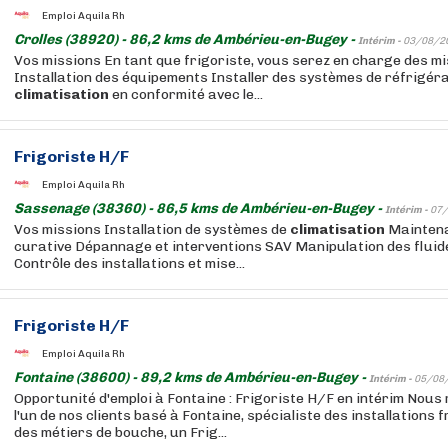
Emploi Aquila Rh
Crolles (38920) - 86,2 kms de Ambérieu-en-Bugey -
Intérim -
03/08/2
Vos missions En tant que frigoriste, vous serez en charge des mi
Installation des équipements Installer des systèmes de réfrigéra
climatisation
en conformité avec le...
Frigoriste H/F
Emploi Aquila Rh
Sassenage (38360) - 86,5 kms de Ambérieu-en-Bugey -
Intérim -
07/
Vos missions Installation de systèmes de
climatisation
Maintena
curative Dépannage et interventions SAV Manipulation des fluid
Contrôle des installations et mise...
Frigoriste H/F
Emploi Aquila Rh
Fontaine (38600) - 89,2 kms de Ambérieu-en-Bugey -
Intérim -
05/08
Opportunité d'emploi à Fontaine : Frigoriste H/F en intérim Nou
l'un de nos clients basé à Fontaine, spécialiste des installations
des métiers de bouche, un Frig...