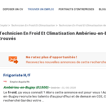
DEPOSER UN CV
TROUVER UN EMPLOI
PORTRAITS D'ENTREPRISES
BLOG
>
>
Emploi
Technicien En Froid Et Climatisation
Technicien En Froid Et Climatisation 
Technicien En Froid Et Climatisation Ambérieu-en-B
trouvés
Ne ratez plus d'opportunités !
Recevez les nouvelles annonces de cette recherche
Frigoriste H/F
Emploi Aquila Rh
Ambérieu-en-Bugey (01500) -
Intérim -
01/08/2026
Le
froid
, ça vous connaît ? Alors cette annonce est pour vous ! 
en-Bugey recrute les talents d'aujourd'hui et de demain en CDI, C
recherché Gardez votre ...