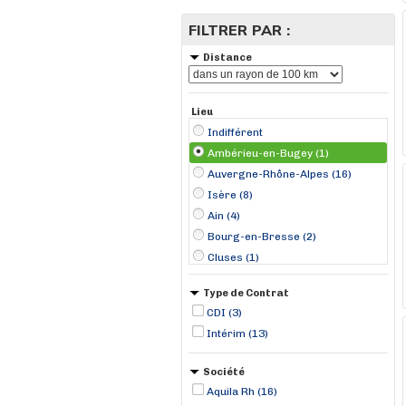
FILTRER PAR :
Distance
Lieu
Indifférent
Ambérieu-en-Bugey (1)
Auvergne-Rhône-Alpes (16)
Isère (8)
Ain (4)
Bourg-en-Bresse (2)
Cluses (1)
Crolles (1)
Type de Contrat
Eybens (1)
CDI (3)
Fontaine (1)
Intérim (13)
Grenoble (1)
Lagnieu (1)
Société
Le Touvet (1)
Aquila Rh (16)
Le Versoud (1)