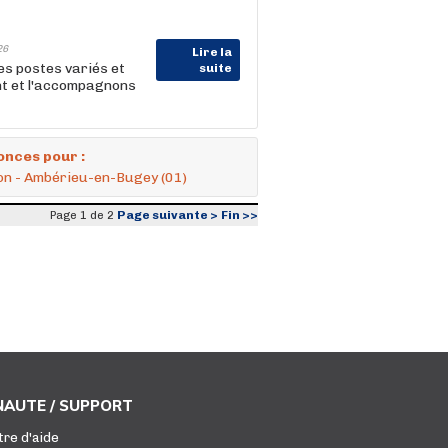
26
Lire la
s postes variés et
suite
nt et l'accompagnons
onces pour :
tion - Ambérieu-en-Bugey (01)
Page suivante >
Fin >>
Page 1 de 2
AUTE / SUPPORT
tre d'aide