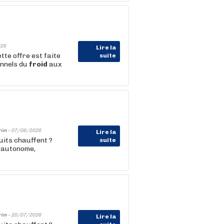
26
Lire la
tte offre est faite
suite
onnels du
froid
aux
rim -
07/08/2026
Lire la
its chauffent ?
suite
e autonome,
rim -
20/07/2026
Lire la