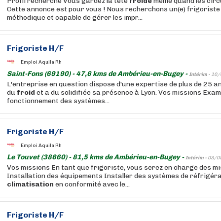
Profil recherché Vous gardez la tête
froide
même quand les circu
Cette annonce est pour vous ! Nous recherchons un(e) frigorist
méthodique et capable de gérer les impr...
Frigoriste H/F
Emploi Aquila Rh
Saint-Fons (69190) - 47,6 kms de Ambérieu-en-Bugey -
Intérim -
10/
L'entreprise en question dispose d'une expertise de plus de 25 a
du
froid
et a du solidifiée sa présence à Lyon. Vos missions Exami
fonctionnement des systèmes...
Frigoriste H/F
Emploi Aquila Rh
Le Touvet (38660) - 81,5 kms de Ambérieu-en-Bugey -
Intérim -
03/0
Vos missions En tant que frigoriste, vous serez en charge des mi
Installation des équipements Installer des systèmes de réfrigéra
climatisation
en conformité avec le...
Frigoriste H/F