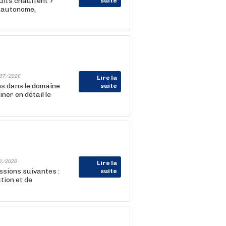
its chauffent ?
suite
e autonome,
07/2026
Lire la
ns dans le domaine
suite
ner en détail le
8/2026
Lire la
ssions suivantes :
suite
tion et de