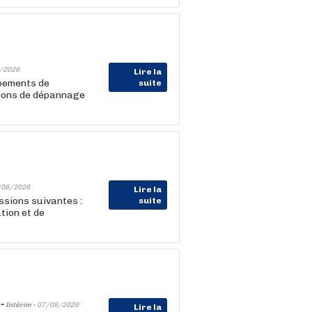
/2026
Lire la
ipements de
suite
ions de dépannage
/08/2026
Lire la
ssions suivantes :
suite
tion et de
 -
Intérim -
07/08/2026
Lire la