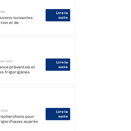
026
Lire la
ssions suivantes :
suite
tion et de
08/2026
Lire la
nce préventive et
suite
es frigorigènes
/2026
Lire la
s recherchons pour
suite
 frigorifiques auprès