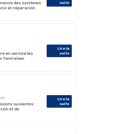
nance des systèmes
suite
tic et réparation
Lire la
tre en service les
suite
r l'entretien
026
Lire la
ssions suivantes :
suite
tion et de