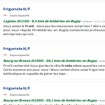
Frigoriste H/F
Emploi Aquila Rh
Lagnieu (01150) - 6,4 kms de Ambérieu-en-Bugey -
Intérim -
25/07/20
Vous aimez le
froid
... mais pas les mauvaises surprises ? Alors ce
pour vous ! Aquila RH Ambérieu-en-Bugey connecte les professi
entreprises qui ont...
Frigoriste H/F
Emploi Aquila Rh
Bourg-en-Bresse (01000) - 29,1 kms de Ambérieu-en-Bugey -
Inté
Profil recherché Vous gardez la tête
froide
même quand les circu
Cette annonce est pour vous ! Nous recherchons un(e) frigorist
méthodique et capable de gérer les impr...
Frigoriste H/F
Emploi Aquila Rh
Bourg-en-Bresse (01000) - 29,1 kms de Ambérieu-en-Bugey -
Inté