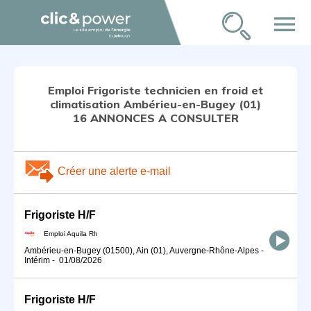
menu
Emploi Frigoriste technicien en froid et
climatisation Ambérieu-en-Bugey (01)
16 ANNONCES A CONSULTER
Créer une alerte e-mail
Frigoriste H/F
Emploi Aquila Rh
Ambérieu-en-Bugey (01500), Ain (01), Auvergne-Rhône-Alpes
-
Intérim
-
01/08/2026
Frigoriste H/F