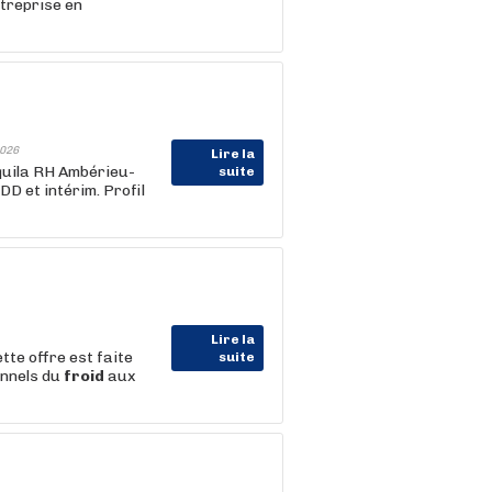
ntreprise en
026
Lire la
Aquila RH Ambérieu-
suite
DD et intérim. Profil
Lire la
tte offre est faite
suite
onnels du
froid
aux