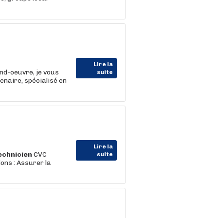
Lire la
nd-oeuvre, je vous
suite
naire, spécialisé en
Lire la
echnicien
CVC
suite
ons : Assurer la