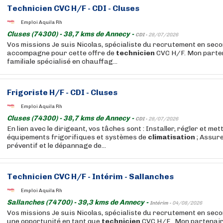
Technicien
CVC H/F - CDI - Cluses
Emploi Aquila Rh
Cluses (74300) - 38,7 kms de Annecy -
CDI -
28/07/2026
Vos missions Je suis Nicolas, spécialiste du recrutement en seco
accompagne pour cette offre de
technicien
CVC H/F. Mon parten
familiale spécialisé en chauffag...
Frigoriste H/F - CDI - Cluses
Emploi Aquila Rh
Cluses (74300) - 38,7 kms de Annecy -
CDI -
28/07/2026
En lien avec le dirigeant, vos tâches sont : Installer, régler et met
équipements frigorifiques et systèmes de
climatisation
; Assure
préventif et le dépannage de...
Technicien
CVC H/F - Intérim - Sallanches
Emploi Aquila Rh
Sallanches (74700) - 39,3 kms de Annecy -
Intérim -
04/08/2026
Vos missions Je suis Nicolas, spécialiste du recrutement en seco
une opportunité en tant que
technicien
CVC H/F . Mon partenair