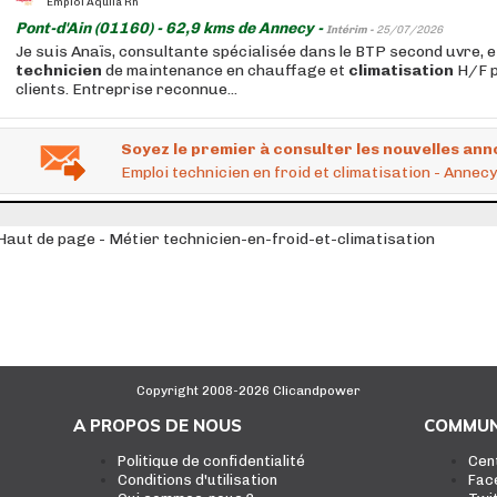
Emploi Aquila Rh
Pont-d'Ain (01160) - 62,9 kms de Annecy -
Intérim -
25/07/2026
Je suis Anaïs, consultante spécialisée dans le BTP second uvre, e
technicien
de maintenance en chauffage et
climatisation
H/F p
clients. Entreprise reconnue...
Soyez le premier à consulter les nouvelles ann
Emploi technicien en froid et climatisation - Annecy
Haut de page - Métier technicien-en-froid-et-climatisation
Copyright 2008-2026 Clicandpower
A PROPOS DE NOUS
COMMUN
Politique de confidentialité
Cen
Conditions d'utilisation
Fac