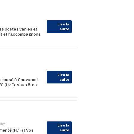
Lire la
s postes variés et
suite
nt et l'accompagnons
Lire la
re basé à Chavanod,
suite
C (H/F). Vous êtes
026
Lire la
enté (H/F) ! Vos
suite