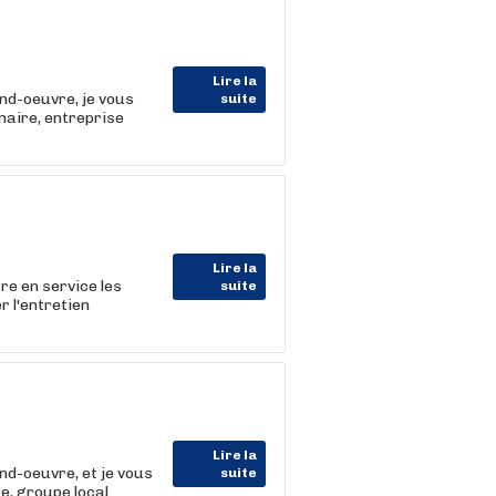
Lire la
nd-oeuvre, je vous
suite
aire, entreprise
Lire la
tre en service les
suite
r l'entretien
Lire la
nd-oeuvre, et je vous
suite
e, groupe local