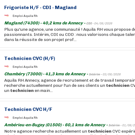
Frigoriste H/F - CDI - Magland
Emploi Aquila Rh
Magland (74300) - 40,2 kms de Annecy -
CDI -
04/08/2026
Plus qu'une agence, une communauté ! Aquila RH vous propose de
passionnants. Intérim, CDI ou CDD : nous valorisons chaque tale
dans la réussite de son projet prof...
Technicien
CVC (H/F)
Emploi Aquila Rh
Chambéry (73000) - 41,3 kms de Annecy -
Intérim -
03/08/2026
Aquila RH Annecy, agence de recrutement et de travail temporai
recherche actuellement pour l'un de ses clients un
technicien
CV
un
technicien
en main...
Technicien
CVC H/F
Emploi Aquila Rh
Ambérieu-en-Bugey (01500) - 60,1 kms de Annecy -
Intérim -
01/08/2
Notre agence recherche actuellement un
technicien
CVC expérim