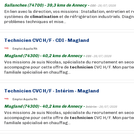
Sallanches (74700) - 39,3 kms de Annecy -
CDI -
28/07/2026
En lien avec la direction, vos missions : Installation, entretien et
systèmes de
climatisation
et de réfrigération industriels. Diagn
problèmes techniques et mise...
Technicien
CVC H/F - CDI - Magland
Emploi Aquila Rh
Magland (74300) - 40,2 kms de Annecy -
CDI -
28/07/2026
Vos missions Je suis Nicolas, spécialiste du recrutement en seco
accompagne pour cette offre de
technicien
CVC H/F. Mon parten
familiale spécialisé en chauffag...
Technicien
CVC H/F - Intérim - Magland
Emploi Aquila Rh
Magland (74300) - 40,2 kms de Annecy -
Intérim -
28/07/2026
Vos missions Je suis Nicolas, spécialiste du recrutement en seco
accompagne pour cette offre de
technicien
CVC H/F. Mon parten
familiale spécialisé en chauffag...