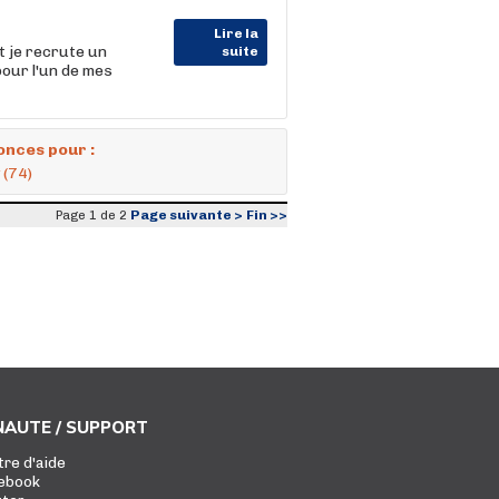
Lire la
t je recrute un
suite
our l'un de mes
onces pour :
 (74)
Page suivante >
Fin >>
Page 1 de 2
AUTE / SUPPORT
tre d'aide
ebook