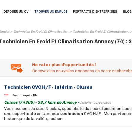
DEPOSER UN CV
TROUVER UN EMPLOI
PORTRAITS D'ENTREPRISES
BLOG
>
>
Emploi
Technicien En Froid Et Climatisation
Technicien En Froid Et Climatisation A
Technicien En Froid Et Climatisation Annecy (74) : 
Ne ratez plus d'opportunités !
Recevez les nouvelles annonces de cette recherche
Technicien
CVC H/F - Intérim - Cluses
Emploi Aquila Rh
Cluses (74300) - 38,7 kms de Annecy -
Intérim -
04/08/2026
Vos missions Je suis Nicolas, spécialiste du recrutement en seco
une opportunité en tant que
technicien
CVC H/F . Mon partenair
historique de la vallée, recher...