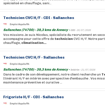
spécialisé en chauffage, sani...
Technicien
CVC H/F - CDI - Sallanches
Emploi Aquila Rh
Sallanches (74700) - 39,3 kms de Annecy -
CDI -
28/07/2026
Vos missions Je suis Nicolas, spécialiste du recrutement en seco
accompagne pour cette offre de
technicien
CVC H/F. Notre parte
chauffage,
climatisation...
Technicien
CVC H/F - Sallanches
Emploi Aquila Rh
Sallanches (74700) - 39,3 kms de Annecy -
Intérim -
21/07/2026
Dans le cadre de son développement, notre client recherche un
T
Itinérant H/F en intérim avec perspective d'embauche . Vos missi
maintenance préventive et curative ...
Frigoriste H/F - CDI - Sallanches
Emploi Aquila Rh