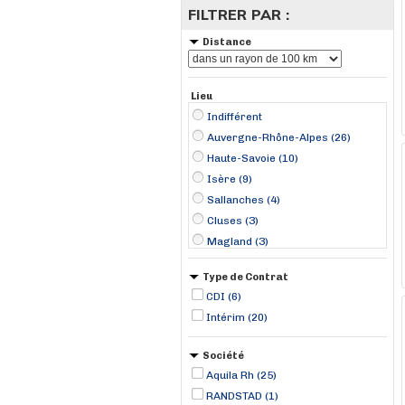
FILTRER PAR :
Distance
Lieu
Indifférent
Auvergne-Rhône-Alpes (26)
Haute-Savoie (10)
Isère (9)
Sallanches (4)
Cluses (3)
Magland (3)
Ambérieu-en-Bugey (2)
Type de Contrat
Bourg-en-Bresse (2)
CDI (6)
Chambéry (1)
Intérim (20)
Crolles (1)
Eybens (1)
Société
Fontaine (1)
Aquila Rh (25)
Grenoble (1)
RANDSTAD (1)