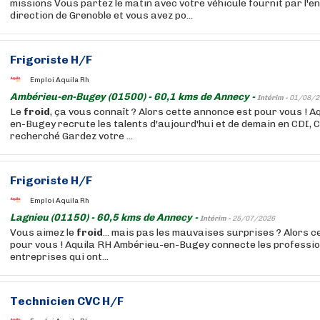
missions Vous partez le matin avec votre véhicule fournit par l'e
direction de Grenoble et vous avez po...
Frigoriste H/F
Emploi Aquila Rh
Ambérieu-en-Bugey (01500) - 60,1 kms de Annecy -
Intérim -
01/08/2
Le
froid
, ça vous connaît ? Alors cette annonce est pour vous ! 
en-Bugey recrute les talents d'aujourd'hui et de demain en CDI, C
recherché Gardez votre ...
Frigoriste H/F
Emploi Aquila Rh
Lagnieu (01150) - 60,5 kms de Annecy -
Intérim -
25/07/2026
Vous aimez le
froid
... mais pas les mauvaises surprises ? Alors ce
pour vous ! Aquila RH Ambérieu-en-Bugey connecte les professi
entreprises qui ont...
Technicien
CVC H/F