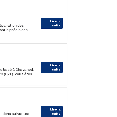
Lire la
 réparation des
suite
ostic précis des
Lire la
re basé à Chavanod,
suite
C (H/F). Vous êtes
Lire la
ssions suivantes :
suite