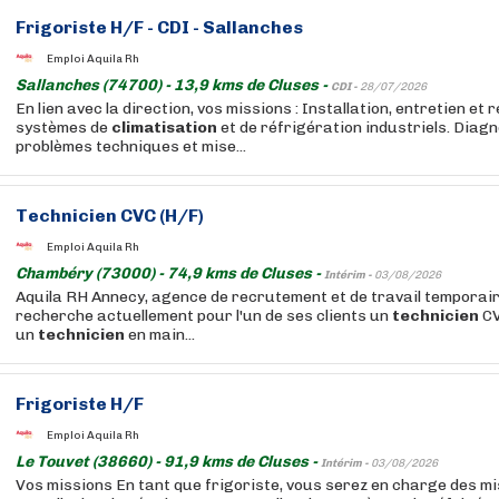
Frigoriste H/F - CDI - Sallanches
Emploi Aquila Rh
Sallanches (74700) - 13,9 kms de Cluses -
CDI -
28/07/2026
En lien avec la direction, vos missions : Installation, entretien et
systèmes de
climatisation
et de réfrigération industriels. Diagn
problèmes techniques et mise...
Technicien
CVC (H/F)
Emploi Aquila Rh
Chambéry (73000) - 74,9 kms de Cluses -
Intérim -
03/08/2026
Aquila RH Annecy, agence de recrutement et de travail temporai
recherche actuellement pour l'un de ses clients un
technicien
CV
un
technicien
en main...
Frigoriste H/F
Emploi Aquila Rh
Le Touvet (38660) - 91,9 kms de Cluses -
Intérim -
03/08/2026
Vos missions En tant que frigoriste, vous serez en charge des mi