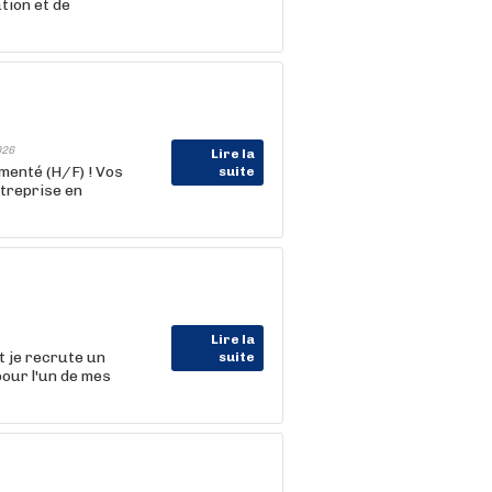
tion et de
026
Lire la
enté (H/F) ! Vos
suite
ntreprise en
Lire la
t je recrute un
suite
our l'un de mes