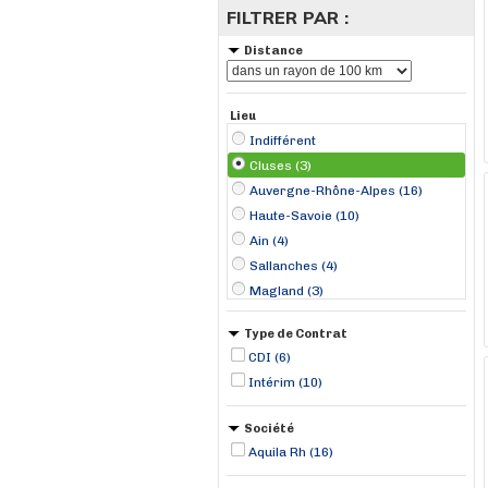
FILTRER PAR :
Distance
Lieu
Indifférent
Cluses (3)
Auvergne-Rhône-Alpes (16)
Haute-Savoie (10)
Ain (4)
Sallanches (4)
Magland (3)
Ambérieu-en-Bugey (2)
Type de Contrat
Chambéry (1)
CDI (6)
Lagnieu (1)
Intérim (10)
Le Touvet (1)
Pont-d'Ain (1)
Société
Aquila Rh (16)