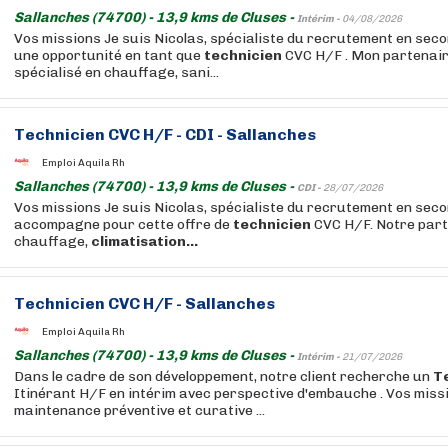
Sallanches (74700) - 13,9 kms de Cluses -
Intérim -
04/08/2026
Vos missions Je suis Nicolas, spécialiste du recrutement en seco
une opportunité en tant que
technicien
CVC H/F . Mon partenair
spécialisé en chauffage, sani...
Technicien
CVC H/F - CDI - Sallanches
Emploi Aquila Rh
Sallanches (74700) - 13,9 kms de Cluses -
CDI -
28/07/2026
Vos missions Je suis Nicolas, spécialiste du recrutement en seco
accompagne pour cette offre de
technicien
CVC H/F. Notre parte
chauffage,
climatisation...
Technicien
CVC H/F - Sallanches
Emploi Aquila Rh
Sallanches (74700) - 13,9 kms de Cluses -
Intérim -
21/07/2026
Dans le cadre de son développement, notre client recherche un
T
Itinérant H/F en intérim avec perspective d'embauche . Vos missi
maintenance préventive et curative ...