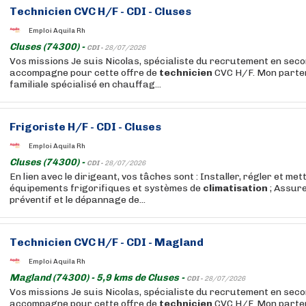
Technicien
CVC H/F - CDI - Cluses
Emploi Aquila Rh
Cluses (74300) -
CDI -
28/07/2026
Vos missions Je suis Nicolas, spécialiste du recrutement en seco
accompagne pour cette offre de
technicien
CVC H/F. Mon parten
familiale spécialisé en chauffag...
Frigoriste H/F - CDI - Cluses
Emploi Aquila Rh
Cluses (74300) -
CDI -
28/07/2026
En lien avec le dirigeant, vos tâches sont : Installer, régler et met
équipements frigorifiques et systèmes de
climatisation
; Assure
préventif et le dépannage de...
Technicien
CVC H/F - CDI - Magland
Emploi Aquila Rh
Magland (74300) - 5,9 kms de Cluses -
CDI -
28/07/2026
Vos missions Je suis Nicolas, spécialiste du recrutement en seco
accompagne pour cette offre de
technicien
CVC H/F. Mon parten