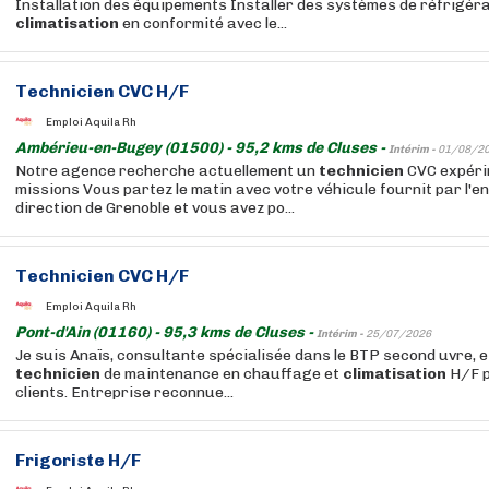
Installation des équipements Installer des systèmes de réfrigéra
climatisation
en conformité avec le...
Technicien
CVC H/F
Emploi Aquila Rh
Ambérieu-en-Bugey (01500) - 95,2 kms de Cluses -
Intérim -
01/08/2
Notre agence recherche actuellement un
technicien
CVC expérim
missions Vous partez le matin avec votre véhicule fournit par l'e
direction de Grenoble et vous avez po...
Technicien
CVC H/F
Emploi Aquila Rh
Pont-d'Ain (01160) - 95,3 kms de Cluses -
Intérim -
25/07/2026
Je suis Anaïs, consultante spécialisée dans le BTP second uvre, e
technicien
de maintenance en chauffage et
climatisation
H/F p
clients. Entreprise reconnue...
Frigoriste H/F