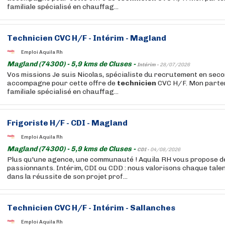
familiale spécialisé en chauffag...
Technicien
CVC H/F - Intérim - Magland
Emploi Aquila Rh
Magland (74300) - 5,9 kms de Cluses -
Intérim -
28/07/2026
Vos missions Je suis Nicolas, spécialiste du recrutement en seco
accompagne pour cette offre de
technicien
CVC H/F. Mon parten
familiale spécialisé en chauffag...
Frigoriste H/F - CDI - Magland
Emploi Aquila Rh
Magland (74300) - 5,9 kms de Cluses -
CDI -
04/08/2026
Plus qu'une agence, une communauté ! Aquila RH vous propose de
passionnants. Intérim, CDI ou CDD : nous valorisons chaque tale
dans la réussite de son projet prof...
Technicien
CVC H/F - Intérim - Sallanches
Emploi Aquila Rh