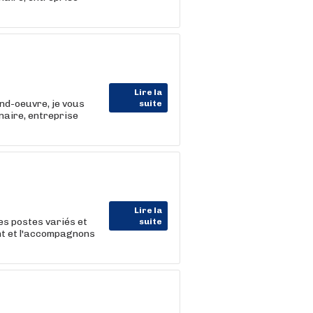
Lire la
nd-oeuvre, je vous
suite
aire, entreprise
Lire la
s postes variés et
suite
nt et l'accompagnons