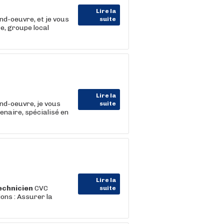
Lire la
nd-oeuvre, et je vous
suite
e, groupe local
Lire la
nd-oeuvre, je vous
suite
naire, spécialisé en
Lire la
echnicien
CVC
suite
ons : Assurer la