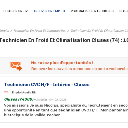
DEPOSER UN CV
TROUVER UN EMPLOI
PORTRAITS D'ENTREPRISES
BLOG
>
>
Emploi
Technicien En Froid Et Climatisation
Technicien En Froid Et Climatisation Cl
Technicien En Froid Et Climatisation Cluses (74) : 
Ne ratez plus d'opportunités !
Recevez les nouvelles annonces de cette recherche
Technicien
CVC H/F - Intérim - Cluses
Emploi Aquila Rh
Cluses (74300) -
Intérim -
04/08/2026
Vos missions Je suis Nicolas, spécialiste du recrutement en seco
une opportunité en tant que
technicien
CVC H/F . Mon partenair
historique de la vallée, recher...