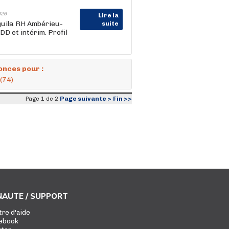
026
Lire la
Aquila RH Ambérieu-
suite
DD et intérim. Profil
onces pour :
 (74)
Page suivante >
Fin >>
Page 1 de 2
AUTE / SUPPORT
tre d'aide
ebook