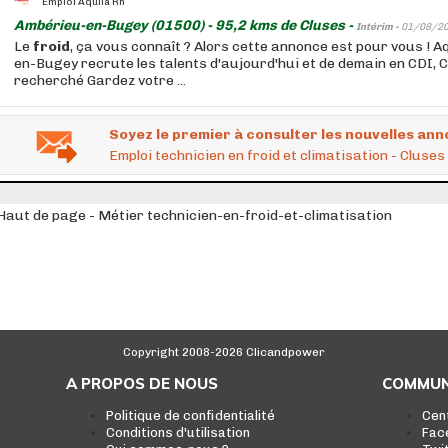
Emploi Aquila Rh
Ambérieu-en-Bugey (01500) - 95,2 kms de Cluses -
Intérim -
01/08/2
Le
froid
, ça vous connaît ? Alors cette annonce est pour vous ! 
en-Bugey recrute les talents d'aujourd'hui et de demain en CDI, C
recherché Gardez votre ...
Soyez le premier à consulter les nouvelles ann
Emploi technicien en froid et climatisation - Cluses
Haut de page - Métier technicien-en-froid-et-climatisation
Copyright 2008-2026 Clicandpower
A PROPOS DE NOUS
COMMUN
Politique de confidentialité
Cen
Conditions d'utilisation
Fac