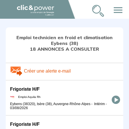
menu
Emploi technicien en froid et climatisation
Eybens (38)
18 ANNONCES A CONSULTER
Créer une alerte e-mail
Frigoriste H/F
Emploi Aquila Rh
Eybens (38320), Isère (38), Auvergne-Rhône-Alpes
-
Intérim
-
03/08/2026
Frigoriste H/F