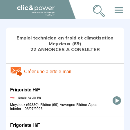
menu
Emploi technicien en froid et climatisation
Meyzieux (69)
22 ANNONCES A CONSULTER
Créer une alerte e-mail
Frigoriste H/F
Emploi Aquila Rh
Meyzieux (69330), Rhône (69), Auvergne-Rhône-Alpes
-
Intérim
-
08/07/2026
Frigoriste H/F