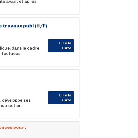
ité avant et après
 travaux publ (H/F)
Lire la
lique, dans le cadre
suite
effectuées,
Lire la
, développe ses
suite
onstruction,
onces pour :