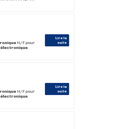
Lire la
tronique
H/F pour
suite
l'électronique
.
Lire la
tronique
H/F pour
suite
l'électronique
.