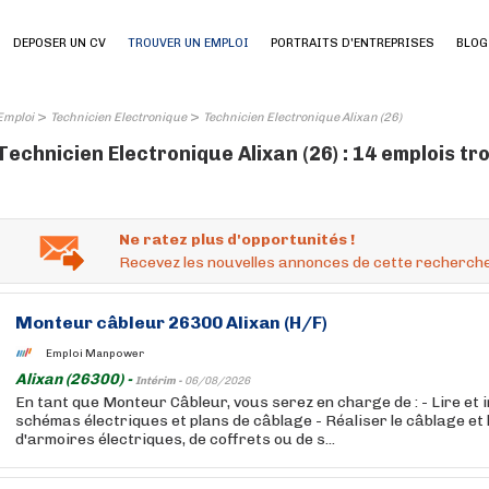
DEPOSER UN CV
TROUVER UN EMPLOI
PORTRAITS D'ENTREPRISES
BLOG
>
>
Emploi
Technicien Electronique
Technicien Electronique Alixan (26)
Technicien Electronique Alixan (26) : 14 emplois tr
Ne ratez plus d'opportunités !
Recevez les nouvelles annonces de cette recherche
Monteur câbleur 26300 Alixan (H/F)
Emploi Manpower
Alixan (26300) -
Intérim -
06/08/2026
En tant que Monteur Câbleur, vous serez en charge de : - Lire et 
schémas électriques et plans de câblage - Réaliser le câblage et
d'armoires électriques, de coffrets ou de s...