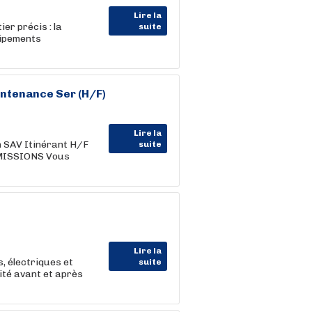
Lire la
er précis : la
suite
uipements
intenance Ser (H/F)
Lire la
n
SAV Itinérant H/F
suite
S MISSIONS Vous
Lire la
, électriques et
suite
ité avant et après