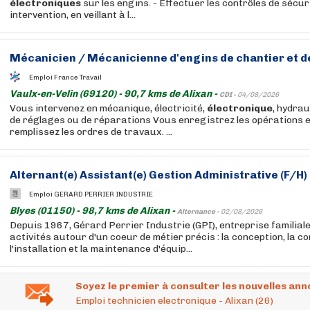
électroniques
sur les engins. - Effectuer les contrôles de sécur
intervention, en veillant à l...
Mécanicien / Mécanicienne d'engins de chantier et de
Emploi France Travail
Vaulx-en-Velin (69120) - 90,7 kms de Alixan -
CDI -
04/08/2026
Vous intervenez en mécanique, électricité,
électronique
, hydrau
de réglages ou de réparations Vous enregistrez les opérations 
remplissez les ordres de travaux. ...
Alternant(e) Assistant(e) Gestion Administrative (F/H)
Emploi GERARD PERRIER INDUSTRIE
Blyes (01150) - 98,7 kms de Alixan -
Alternance -
02/08/2026
Depuis 1967, Gérard Perrier Industrie (GPI), entreprise familiale
activités autour d'un coeur de métier précis : la conception, la c
l'installation et la maintenance d'équip...
Soyez le premier à consulter les nouvelles ann
Emploi technicien electronique - Alixan (26)