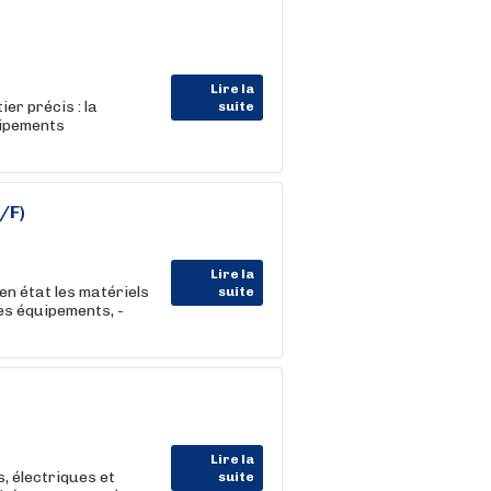
Lire la
er précis : la
suite
uipements
/F)
Lire la
en état les matériels
suite
ces équipements, -
Lire la
, électriques et
suite