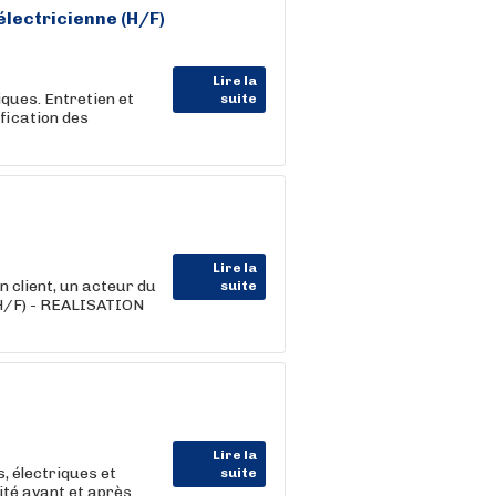
électricienne (H/F)
Lire la
iques. Entretien et
suite
fication des
Lire la
lient, un acteur du
suite
H/F) - REALISATION
Lire la
, électriques et
suite
ité avant et après