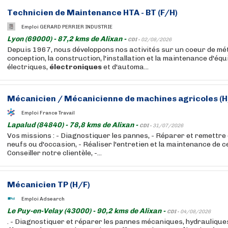
Technicien
de Maintenance HTA - BT (F/H)
Emploi GERARD PERRIER INDUSTRIE
Lyon (69000) - 87,2 kms de Alixan -
CDI -
02/08/2026
Depuis 1967, nous développons nos activités sur un coeur de méti
conception, la construction, l'installation et la maintenance d'éq
électriques,
électroniques
et d'automa...
Mécanicien / Mécanicienne de machines agricoles (H
Emploi France Travail
Lapalud (84840) - 78,8 kms de Alixan -
CDI -
31/07/2026
Vos missions : - Diagnostiquer les pannes, - Réparer et remettre 
neufs ou d'occasion, - Réaliser l'entretien et la maintenance de 
Conseiller notre clientèle, -...
Mécanicien TP (H/F)
Emploi Adsearch
Le Puy-en-Velay (43000) - 90,2 kms de Alixan -
CDI -
04/08/2026
. - Diagnostiquer et réparer les pannes mécaniques, hydrauliques