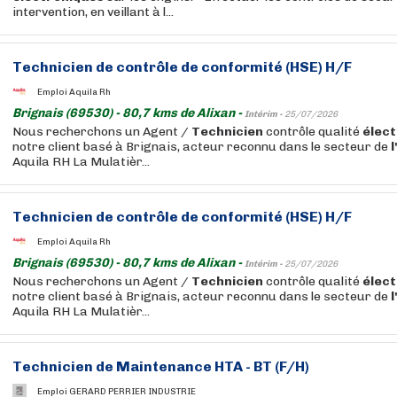
intervention, en veillant à l...
Technicien
de contrôle de conformité (HSE) H/F
Emploi Aquila Rh
Brignais (69530) - 80,7 kms de Alixan -
Intérim -
25/07/2026
Nous recherchons un Agent /
Technicien
contrôle qualité
élec
notre client basé à Brignais, acteur reconnu dans le secteur de
Aquila RH La Mulatièr...
Technicien
de contrôle de conformité (HSE) H/F
Emploi Aquila Rh
Brignais (69530) - 80,7 kms de Alixan -
Intérim -
25/07/2026
Nous recherchons un Agent /
Technicien
contrôle qualité
élec
notre client basé à Brignais, acteur reconnu dans le secteur de
Aquila RH La Mulatièr...
Technicien
de Maintenance HTA - BT (F/H)
Emploi GERARD PERRIER INDUSTRIE