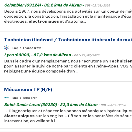
Colombier (69124) - 82,2 kms de Alixan -
CDI -
02/08/2026
Depuis 1967, nous développons nos activités sur un coeur de méti
conception, la construction, l'installation et la maintenance d'éq
électriques,
électroniques
et d'automa...
Technicien
itinérant /
Technicienne
itinérante de ma
Emploi France Travail
Lyon (69000) - 87,2 kms de Alixan -
CDI -
24/07/2026
Dans le cadre d'un remplacement, nous recrutons un
Technicie
pour assurer le suivi de notre parc clients en Rhône-Alpes. VO
rejoignez une équipe composée d'un ...
Mécanicien TP (H/F)
Emploi Adsearch
Saint-Genis-Laval (69230) - 82,3 kms de Alixan -
CDI -
04/08/2026
. - Diagnostiquer et réparer les pannes mécaniques, hydrauliques
électroniques
sur les engins. - Effectuer les contrôles de sécur
intervention, en veillant à l...