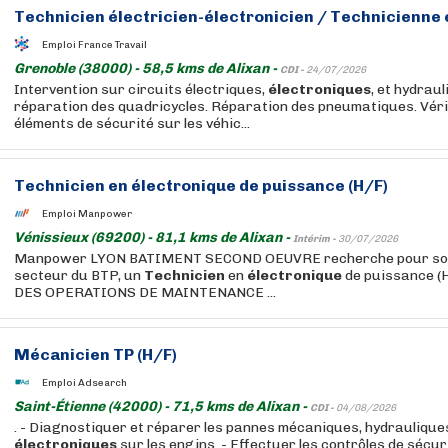
Technicien
électricien-électronicien /
Technicienne
Emploi France Travail
Grenoble (38000) - 58,5 kms de Alixan -
CDI -
24/07/2026
Intervention sur circuits électriques,
électroniques
, et hydraul
réparation des quadricycles. Réparation des pneumatiques. Véri
éléments de sécurité sur les véhic...
Technicien
en
électronique
de puissance (H/F)
Emploi Manpower
Vénissieux (69200) - 81,1 kms de Alixan -
Intérim -
30/07/2026
Manpower LYON BATIMENT SECOND OEUVRE recherche pour son c
secteur du BTP, un
Technicien
en
électronique
de puissance (
DES OPERATIONS DE MAINTENANCE ...
Mécanicien TP (H/F)
Emploi Adsearch
Saint-Étienne (42000) - 71,5 kms de Alixan -
CDI -
04/08/2026
. - Diagnostiquer et réparer les pannes mécaniques, hydrauliques
électroniques
sur les engins. - Effectuer les contrôles de sécur