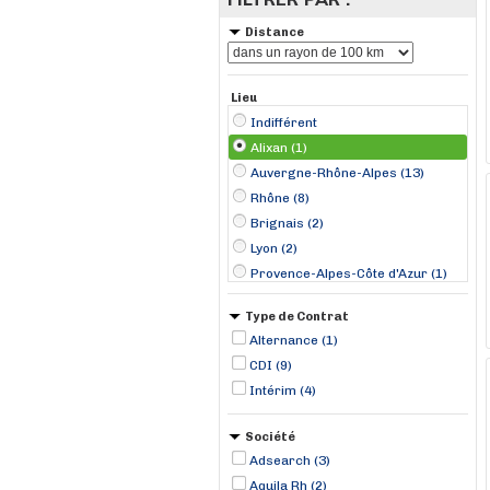
Distance
Lieu
Indifférent
Alixan (1)
Auvergne-Rhône-Alpes (13)
Rhône (8)
Brignais (2)
Lyon (2)
Provence-Alpes-Côte d'Azur (1)
Ain (1)
Type de Contrat
Blyes (1)
Alternance (1)
Colombier (1)
CDI (9)
Grenoble (1)
Intérim (4)
Lapalud (1)
Le Puy-en-Velay (1)
Société
Saint-Genis-Laval (1)
Adsearch (3)
Saint-Étienne (1)
Aquila Rh (2)