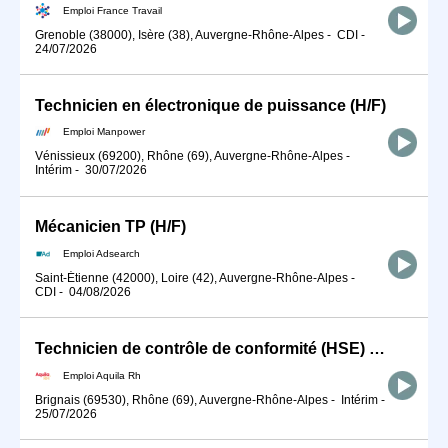
Emploi France Travail
Grenoble (38000), Isère (38), Auvergne-Rhône-Alpes
-
CDI
-
24/07/2026
Technicien en électronique de puissance (H/F)
Emploi Manpower
Vénissieux (69200), Rhône (69), Auvergne-Rhône-Alpes
-
Intérim
-
30/07/2026
Mécanicien TP (H/F)
Emploi Adsearch
Saint-Étienne (42000), Loire (42), Auvergne-Rhône-Alpes
-
CDI
-
04/08/2026
Technicien de contrôle de conformité (HSE) H/F
Emploi Aquila Rh
Brignais (69530), Rhône (69), Auvergne-Rhône-Alpes
-
Intérim
-
25/07/2026