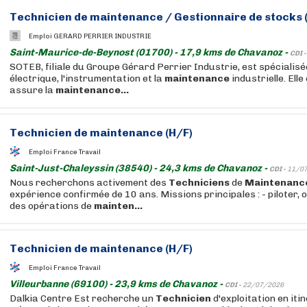
Technicien
de
maintenance
/ Gestionnaire de stocks 
Emploi GERARD PERRIER INDUSTRIE
Saint-Maurice-de-Beynost (01700) - 17,9 kms de Chavanoz -
CDI 
SOTEB, filiale du Groupe Gérard Perrier Industrie, est spécialisé
électrique, l'instrumentation et la
maintenance
industrielle. Elle
assure la
maintenance...
Technicien
de
maintenance
(H/F)
Emploi France Travail
Saint-Just-Chaleyssin (38540) - 24,3 kms de Chavanoz -
CDI -
11/0
Nous recherchons activement des
Techniciens
de
Maintenanc
expérience confirmée de 10 ans. Missions principales : - piloter, o
des opérations de
mainten...
Technicien
de
maintenance
(H/F)
Emploi France Travail
Villeurbanne (69100) - 23,9 kms de Chavanoz -
CDI -
22/07/2026
Dalkia Centre Est recherche un
Technicien
d'exploitation en iti