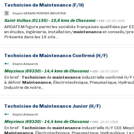
Technicien
de
Maintenance
(F/H)
Emploi GERARD PERRIER INDUSTRIE
Saint-Vulbas (01150) - 10,6 kms de Chavanoz -
CDI -
02/08/2026
ARDATEM figure parmi les sociétés françaises qualifiées par ED
en études, ingénierie, installation/
maintenance
et conseils/pre
Présente dans les 19 site...
Technicien
de
Maintenance
Confirmé (H/F)
Emploi Adsearch
Meyzieux (69330) - 14,4 kms de Chavanoz -
CDI -
18/07/2026
En bref :
Technicien
de
maintenance
industrielle confirmé H/F
à définir
Maintenance
, Électrotechnique, Pneumatique, Hydrauli
Industrie de notre...
Technicien
de
Maintenance
Junior (H/F)
Emploi Adsearch
Meyzieux (69330) - 14,4 kms de Chavanoz -
CDI -
18/07/2026
En bref :
Technicien
de
maintenance
industrielle H/F CDI Meyzi
Maintenance
, Électrotechnique, Pneumatique, Hydraulique. La d