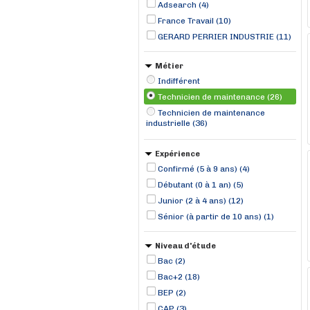
Adsearch (4)
France Travail (10)
GERARD PERRIER INDUSTRIE (11)
Métier
Indifférent
Technicien de maintenance (26)
Technicien de maintenance
industrielle (36)
Expérience
Confirmé (5 à 9 ans) (4)
Débutant (0 à 1 an) (5)
Junior (2 à 4 ans) (12)
Sénior (à partir de 10 ans) (1)
Niveau d'étude
Bac (2)
Bac+2 (18)
BEP (2)
CAP (3)