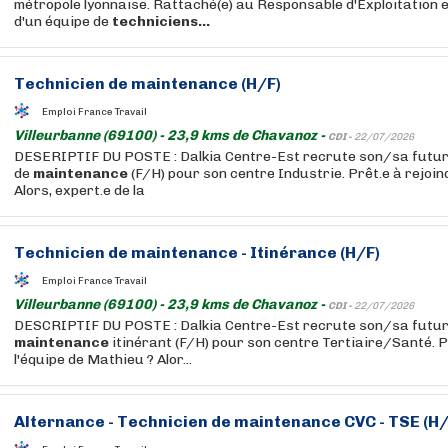
métropole lyonnaise. Rattaché(e) au Responsable d'Exploitation e
d'un équipe de
techniciens...
Technicien
de
maintenance
(H/F)
Emploi France Travail
Villeurbanne (69100) - 23,9 kms de Chavanoz -
CDI -
22/07/2026
DESERIPTIF DU POSTE : Dalkia Centre-Est recrute son/sa futur
de
maintenance
(F/H) pour son centre Industrie. Prêt.e à rejoin
Alors, expert.e de la
Technicien
de
maintenance
- Itinérance (H/F)
Emploi France Travail
Villeurbanne (69100) - 23,9 kms de Chavanoz -
CDI -
22/07/2026
DESCRIPTIF DU POSTE : Dalkia Centre-Est recrute son/sa futur
maintenance
itinérant (F/H) pour son centre Tertiaire/Santé. P
l'équipe de Mathieu ? Alor...
Alternance -
Technicien
de
maintenance
CVC - TSE (H/