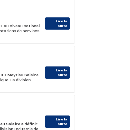
Lire la
F au niveau national
suite
stations de services.
Lire la
 CDI Meyzieu Salaire
suite
que. La division
Lire la
eu Salaire à définir
suite
ivision Industrie de