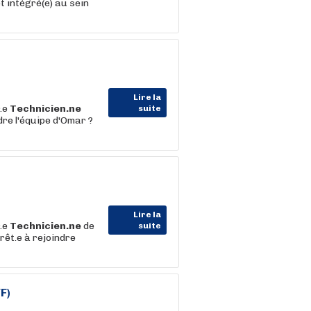
t intégré(e) au sein
Lire la
.e
Technicien.ne
suite
dre l'équipe d'Omar ?
Lire la
.e
Technicien.ne
de
suite
rêt.e à rejoindre
F)