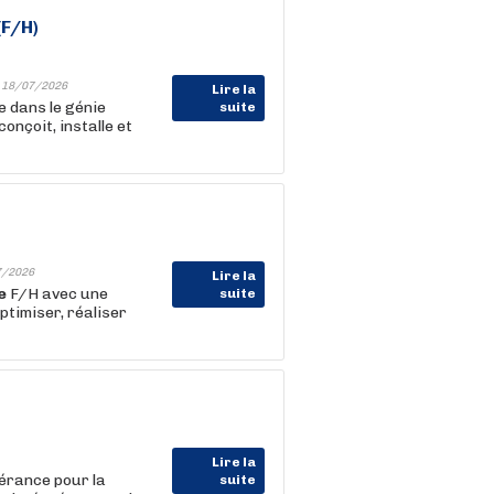
(F/H)
-
18/07/2026
Lire la
e dans le génie
suite
 conçoit, installe et
7/2026
Lire la
e
F/H avec une
suite
ptimiser, réaliser
Lire la
nérance pour la
suite