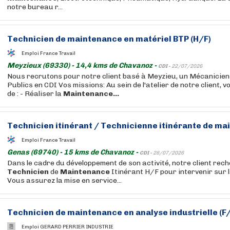
notre bureau r...
Technicien
de
maintenance
en matériel BTP (H/F)
Emploi France Travail
Meyzieux (69330) - 14,4 kms de Chavanoz -
CDI -
22/07/2026
Nous recrutons pour notre client basé à Meyzieu, un Mécanicien
Publics en CDI Vos missions: Au sein de l'atelier de notre client, 
de : - Réaliser la
Maintenance...
Technicien
itinérant /
Technicienne
itinérante de
mai
Emploi France Travail
Genas (69740) - 15 kms de Chavanoz -
CDI -
28/07/2026
Dans le cadre du développement de son activité, notre client rec
Technicien
de
Maintenance
Itinérant H/F pour intervenir sur l
Vous assurez la mise en service...
Technicien
de
maintenance
en analyse industrielle (F
Emploi GERARD PERRIER INDUSTRIE