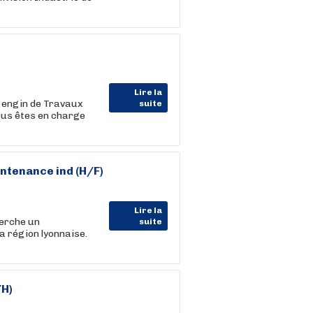
Lire la
 engin de Travaux
suite
vous êtes en charge
ntenance
ind (H/F)
Lire la
herche un
suite
a région lyonnaise.
/H)