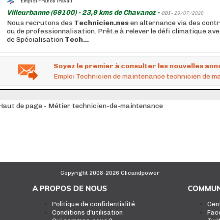
Emploi France Travail
Villeurbanne (69100) - 23,9 kms de Chavanoz -
CDI -
29/07/2026
Nous recrutons des
Technicien.nes
en alternance via des cont
ou de professionnalisation. Prêt.e à relever le défi climatique ave
de Spécialisation
Tech...
Soyez le premier à consulter les nouvelles ann
Emploi Technicien de maintenance technicien de m
Haut de page - Métier technicien-de-maintenance
Copyright 2008-2026 Clicandpower
A PROPOS DE NOUS
COMMUN
Politique de confidentialité
Cen
Conditions d'utilisation
Fac