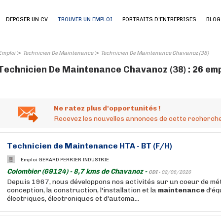
DEPOSER UN CV
TROUVER UN EMPLOI
PORTRAITS D'ENTREPRISES
BLOG
>
>
Emploi
Technicien De Maintenance
Technicien De Maintenance Chavanoz (38)
Technicien De Maintenance Chavanoz (38) : 26 emp
Ne ratez plus d'opportunités !
Recevez les nouvelles annonces de cette recherche
Technicien
de
Maintenance
HTA - BT (F/H)
Emploi GERARD PERRIER INDUSTRIE
Colombier (69124) - 8,7 kms de Chavanoz -
CDI -
02/08/2026
Depuis 1967, nous développons nos activités sur un coeur de méti
conception, la construction, l'installation et la
maintenance
d'éq
électriques, électroniques et d'automa...