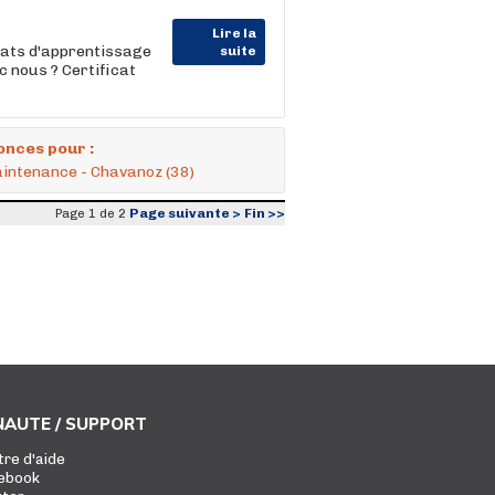
Lire la
rats d'apprentissage
suite
c nous ? Certificat
onces pour :
aintenance - Chavanoz (38)
Page suivante >
Fin >>
Page 1 de 2
AUTE / SUPPORT
tre d'aide
ebook