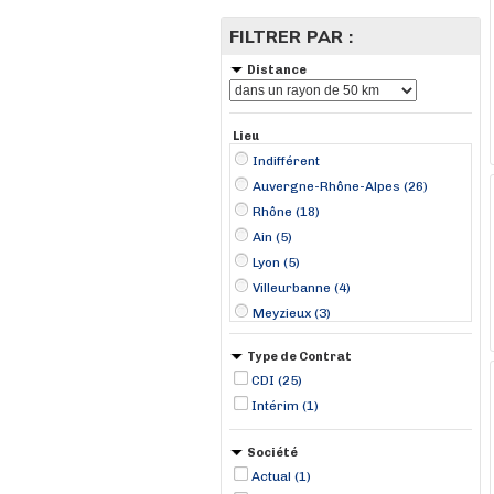
FILTRER PAR :
Distance
Lieu
Indifférent
Auvergne-Rhône-Alpes (26)
Rhône (18)
Ain (5)
Lyon (5)
Villeurbanne (4)
Meyzieux (3)
Saint-Maurice-de-Beynost (3)
Type de Contrat
Genas (2)
CDI (25)
Bourg-en-Bresse (1)
Intérim (1)
Colombier (1)
Corbas (1)
Société
Genay (1)
Actual (1)
Saint-Just-Chaleyssin (1)