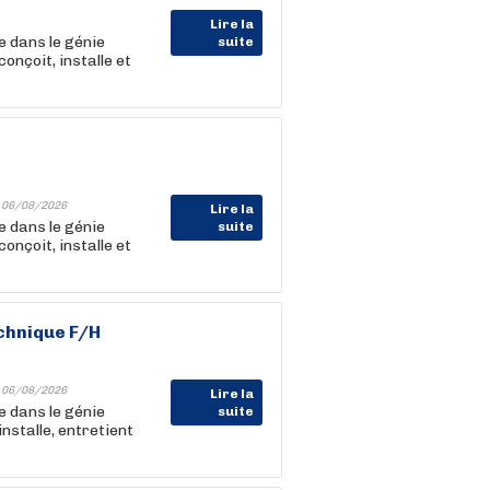
Lire la
e dans le génie
suite
 conçoit, installe et
-
06/08/2026
Lire la
e dans le génie
suite
 conçoit, installe et
chnique F/H
-
06/08/2026
Lire la
e dans le génie
suite
 installe, entretient