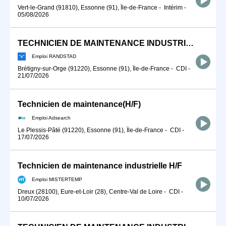
Vert-le-Grand (91810), Essonne (91), Île-de-France
-
Intérim
-
05/08/2026
TECHNICIEN DE MAINTENANCE INDUSTRIELLE (F/H)
Emploi RANDSTAD
Brétigny-sur-Orge (91220), Essonne (91), Île-de-France
-
CDI
-
21/07/2026
Technicien de maintenance(H/F)
Emploi Adsearch
Le Plessis-Pâté (91220), Essonne (91), Île-de-France
-
CDI
-
17/07/2026
Technicien de maintenance industrielle H/F
Emploi MISTERTEMP
Dreux (28100), Eure-et-Loir (28), Centre-Val de Loire
-
CDI
-
10/07/2026