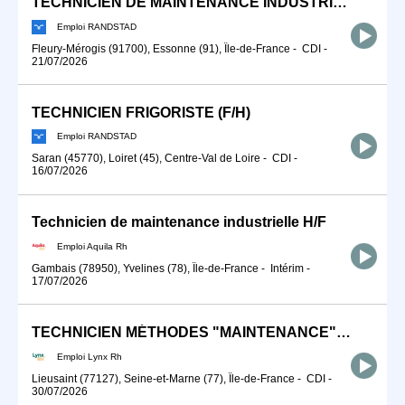
TECHNICIEN DE MAINTENANCE INDUSTRIELLE (F/H)
Emploi RANDSTAD
Fleury-Mérogis (91700), Essonne (91), Île-de-France
-
CDI
-
21/07/2026
TECHNICIEN FRIGORISTE (F/H)
Emploi RANDSTAD
Saran (45770), Loiret (45), Centre-Val de Loire
-
CDI
-
16/07/2026
Technicien de maintenance industrielle H/F
Emploi Aquila Rh
Gambais (78950), Yvelines (78), Île-de-France
-
Intérim
-
17/07/2026
TECHNICIEN MÉTHODES "MAINTENANCE" H/F
Emploi Lynx Rh
Lieusaint (77127), Seine-et-Marne (77), Île-de-France
-
CDI
-
30/07/2026