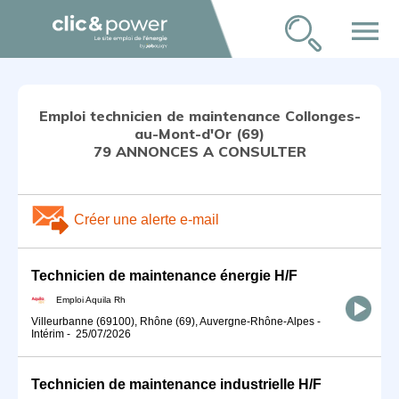
menu
Emploi technicien de maintenance Collonges-
au-Mont-d'Or (69)
79 ANNONCES A CONSULTER
Créer une alerte e-mail
Technicien de maintenance énergie H/F
Emploi Aquila Rh
Villeurbanne (69100), Rhône (69), Auvergne-Rhône-Alpes
-
Intérim
-
25/07/2026
Technicien de maintenance industrielle H/F