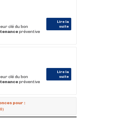
Lire la
teur clé du bon
suite
ntenance
préventive
Lire la
teur clé du bon
suite
ntenance
préventive
onces pour :
8)