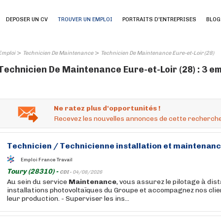
DEPOSER UN CV
TROUVER UN EMPLOI
PORTRAITS D'ENTREPRISES
BLOG
>
>
Emploi
Technicien De Maintenance
Technicien De Maintenance Eure-et-Loir (28)
Technicien De Maintenance Eure-et-Loir (28) : 3 e
Ne ratez plus d'opportunités !
Recevez les nouvelles annonces de cette recherche
Technicien
/
Technicienne
installation et
maintenan
Emploi France Travail
Toury (28310) -
CDI -
04/08/2026
Au sein du service
Maintenance
, vous assurez le pilotage à dis
installations photovoltaïques du Groupe et accompagnez nos clien
leur production. - Superviser les ins...