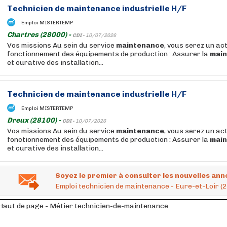
Technicien
de
maintenance
industrielle H/F
Emploi MISTERTEMP
Chartres (28000) -
CDI -
10/07/2026
Vos missions Au sein du service
maintenance
, vous serez un ac
fonctionnement des équipements de production : Assurer la
mai
et curative des installation...
Technicien
de
maintenance
industrielle H/F
Emploi MISTERTEMP
Dreux (28100) -
CDI -
10/07/2026
Vos missions Au sein du service
maintenance
, vous serez un ac
fonctionnement des équipements de production : Assurer la
mai
et curative des installation...
Soyez le premier à consulter les nouvelles ann
Emploi technicien de maintenance - Eure-et-Loir (2
Haut de page - Métier technicien-de-maintenance