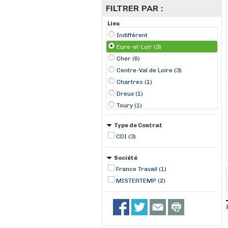
FILTRER PAR :
Lieu
Indifférent
Eure-et-Loir (3)
Cher (6)
Centre-Val de Loire (3)
Chartres (1)
Dreux (1)
Toury (1)
Type de Contrat
CDI (3)
Société
France Travail (1)
MISTERTEMP (2)