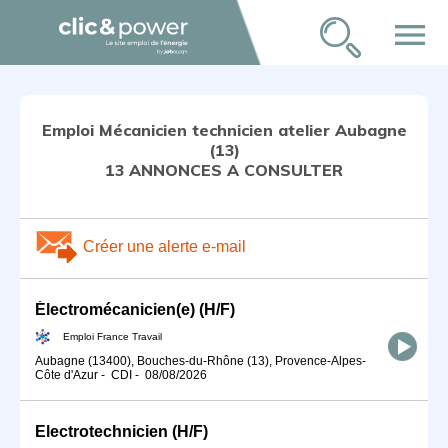
menu
Emploi Mécanicien technicien atelier Aubagne
(13)
13 ANNONCES A CONSULTER
Créer une alerte e-mail
Électromécanicien(e) (H/F)
Emploi France Travail
Aubagne (13400), Bouches-du-Rhône (13), Provence-Alpes-
Côte d'Azur
-
CDI
-
08/08/2026
Electrotechnicien (H/F)