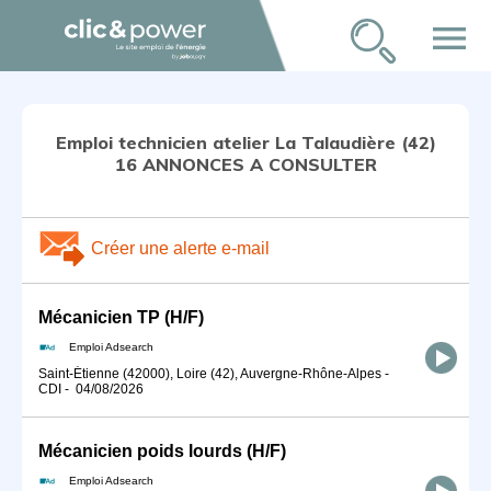
menu
Emploi technicien atelier La Talaudière (42)
16 ANNONCES A CONSULTER
Créer une alerte e-mail
Mécanicien TP (H/F)
Emploi Adsearch
Saint-Étienne (42000), Loire (42), Auvergne-Rhône-Alpes
-
CDI
-
04/08/2026
Mécanicien poids lourds (H/F)
Emploi Adsearch