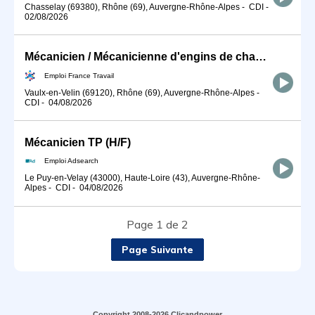
Chasselay (69380), Rhône (69), Auvergne-Rhône-Alpes
-
CDI
-
02/08/2026
Mécanicien / Mécanicienne d'engins de chantier et de travaux publ (H/F)
Emploi France Travail
Vaulx-en-Velin (69120), Rhône (69), Auvergne-Rhône-Alpes
-
CDI
-
04/08/2026
Mécanicien TP (H/F)
Emploi Adsearch
Le Puy-en-Velay (43000), Haute-Loire (43), Auvergne-Rhône-
Alpes
-
CDI
-
04/08/2026
Page 1 de 2
Page Suivante
Copyright 2008-2026 Clicandpower