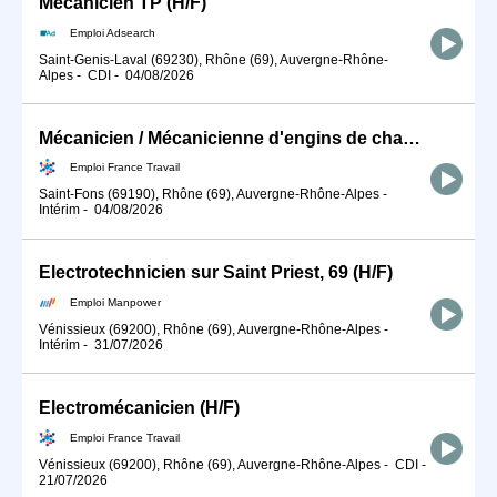
Mécanicien TP (H/F)
Emploi Adsearch
Saint-Genis-Laval (69230), Rhône (69), Auvergne-Rhône-
Alpes
-
CDI
-
04/08/2026
Mécanicien / Mécanicienne d'engins de chantier et de travaux publ (H/F)
Emploi France Travail
Saint-Fons (69190), Rhône (69), Auvergne-Rhône-Alpes
-
Intérim
-
04/08/2026
Electrotechnicien sur Saint Priest, 69 (H/F)
Emploi Manpower
Vénissieux (69200), Rhône (69), Auvergne-Rhône-Alpes
-
Intérim
-
31/07/2026
Electromécanicien (H/F)
Emploi France Travail
Vénissieux (69200), Rhône (69), Auvergne-Rhône-Alpes
-
CDI
-
21/07/2026