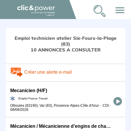
menu
Emploi technicien atelier Six-Fours-la-Plage
(83)
10 ANNONCES A CONSULTER
Créer une alerte e-mail
Mecanicien (H/F)
Emploi France Travail
Ollioules (83190), Var (83), Provence-Alpes-Côte d'Azur
-
CDI
-
08/08/2026
Mécanicien / Mécanicienne d'engins de chantier et de travaux publ (H/F)