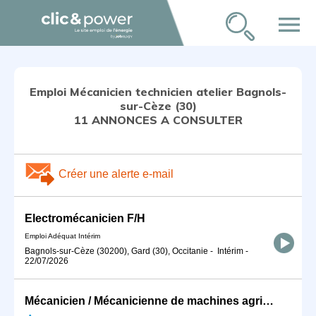
menu
Emploi Mécanicien technicien atelier Bagnols-
sur-Cèze (30)
11 ANNONCES A CONSULTER
Créer une alerte e-mail
Electromécanicien F/H
Emploi Adéquat Intérim
Bagnols-sur-Cèze (30200), Gard (30), Occitanie
-
Intérim
-
22/07/2026
Mécanicien / Mécanicienne de machines agricoles (H/F)