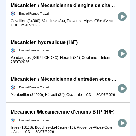
Mécanicien / Mécanicienne d'engins de chantier et de travaux publ (H/F)
Emploi France Travail
Cavaillon (84300), Vaucluse (84), Provence-Alpes-Côte d'Azur
-
CDI
-
25/07/2026
Mecanicien hydraulique (H/F)
Emploi France Travail
Vendargues (34671 CEDEX), Hérault (34), Occitanie
-
Intérim
-
28/07/2026
Mécanicien / Mécanicienne d'entretien et de maintenance d'engins (H/F)
Emploi France Travail
Montpellier (34000), Hérault (34), Occitanie
-
CDI
-
20/07/2026
Mécanicien/Mécanicienne d'engins BTP (H/F)
Emploi France Travail
Istres (13118), Bouches-du-Rhône (13), Provence-Alpes-Côte
d'Azur
-
CDI
-
25/07/2026