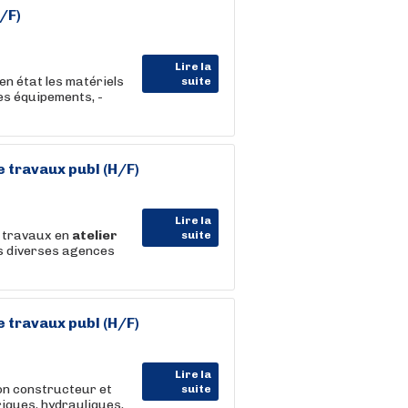
/F)
Lire la
en état les matériels
suite
ces équipements, -
 travaux publ (H/F)
Lire la
s travaux en
atelier
suite
os diverses agences
 travaux publ (H/F)
Lire la
ion constructeur et
suite
iques, hydrauliques,