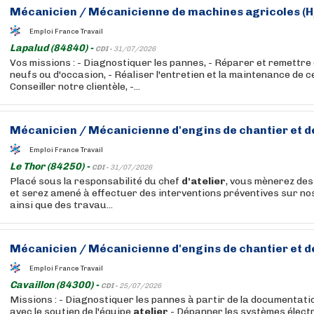
Mécanicien / Mécanicienne de machines agricoles (H
Emploi France Travail
Lapalud (84840) -
CDI -
31/07/2026
Vos missions : - Diagnostiquer les pannes, - Réparer et remettre 
neufs ou d'occasion, - Réaliser l'entretien et la maintenance de 
Conseiller notre clientèle, -...
Mécanicien / Mécanicienne d'engins de chantier et de
Emploi France Travail
Le Thor (84250) -
CDI -
31/07/2026
Placé sous la responsabilité du chef
d'atelier
, vous mènerez de
et serez amené à effectuer des interventions préventives sur n
ainsi que des travau...
Mécanicien / Mécanicienne d'engins de chantier et de
Emploi France Travail
Cavaillon (84300) -
CDI -
25/07/2026
Missions : - Diagnostiquer les pannes à partir de la documentat
avec le soutien de l'équipe
atelier
- Dépanner les systèmes électr