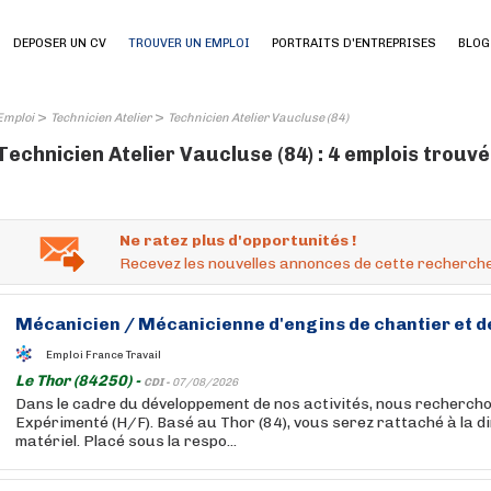
DEPOSER UN CV
TROUVER UN EMPLOI
PORTRAITS D'ENTREPRISES
BLOG
>
>
Emploi
Technicien Atelier
Technicien Atelier Vaucluse (84)
Technicien Atelier Vaucluse (84) : 4 emplois trouv
Ne ratez plus d'opportunités !
Recevez les nouvelles annonces de cette recherche
Mécanicien / Mécanicienne d'engins de chantier et de
Emploi France Travail
Le Thor (84250) -
CDI -
07/08/2026
Dans le cadre du développement de nos activités, nous recherch
Expérimenté (H/F). Basé au Thor (84), vous serez rattaché à la d
matériel. Placé sous la respo...