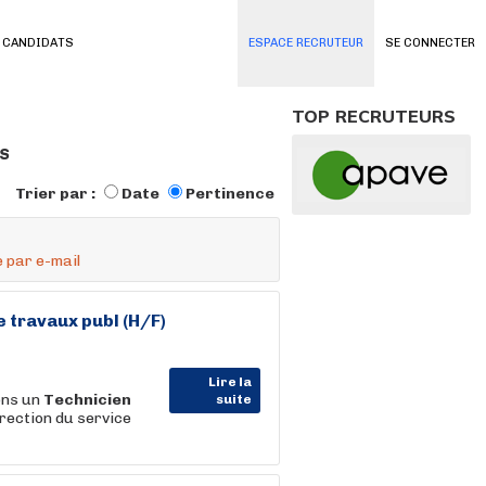
 CANDIDATS
ESPACE RECRUTEUR
SE CONNECTER
TOP RECRUTEURS
és
Trier par :
Date
Pertinence
 par e-mail
 travaux publ (H/F)
Lire la
ons un
Technicien
suite
irection du service