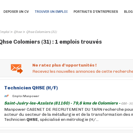
DEPOSER UN CV
TROUVER UN EMPLOI
PORTRAITS D'ENTREPRISES
BLOG
>
>
Emploi
Qhse
Qhse Colomiers (31)
Qhse Colomiers (31) : 1 emplois trouvés
Ne ratez plus d'opportunités !
Recevez les nouvelles annonces de cette recherche
Technicien
QHSE
(H/F)
Emploi Manpower
Saint-Juéry-les-Azalate (81160) - 79,6 kms de Colomiers -
CDI -
30
Manpower CABINET DE RECRUTEMENT DU TARN recherche pour s
acteur du secteur de la métallurgie et de la transformation des 
Technicien
QHSE
, spécialisé en métrologie (H/...