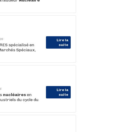
hafaudeur
Nucléaire
26
Lire la
RES spécialisé en
suite
 Marchés Spéciaux,
6
Lire la
es
nucléaires
en
suite
ustriels du cycle du