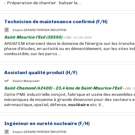
- Préparation de chantier : baliser la ...
Technicien de maintenance confirmé (F/H)
Emploi GERARD PERRIER INDUSTRIE
Saint-Maurice-l'Exil (38550) -
CDI -
02/08/2026
ARDATEM intervient dans le domaine de l'énergie sur les tranch
phase d'études, en activité ou en démantèlement, sur les sites ind
combustible, sur les parcs ...
Assistant qualité produit (H/F)
Emploi Manpower
Saint-Chamond (42400) - 23,4 kms de Saint-Maurice-l'Exil -
CDI -
2
Cette PME industrielle conçoit, fabrique et usine des ensembles 
mécaniques de moyenne à grande dimension pour des secteurs e
aéronautique, spatial, défense,
nucléaire
etc. V...
Ingénieur en sureté
nucleaire
(F/H)
Emploi GERARD PERRIER INDUSTRIE