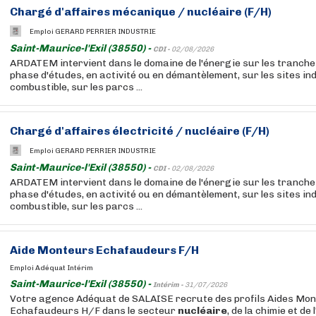
Chargé d'affaires mécanique /
nucléaire
(F/H)
Emploi GERARD PERRIER INDUSTRIE
Saint-Maurice-l'Exil (38550) -
CDI -
02/08/2026
ARDATEM intervient dans le domaine de l'énergie sur les tranch
phase d'études, en activité ou en démantèlement, sur les sites ind
combustible, sur les parcs ...
Chargé d'affaires électricité /
nucléaire
(F/H)
Emploi GERARD PERRIER INDUSTRIE
Saint-Maurice-l'Exil (38550) -
CDI -
02/08/2026
ARDATEM intervient dans le domaine de l'énergie sur les tranch
phase d'études, en activité ou en démantèlement, sur les sites ind
combustible, sur les parcs ...
Aide Monteurs Echafaudeurs F/H
Emploi Adéquat Intérim
Saint-Maurice-l'Exil (38550) -
Intérim -
31/07/2026
Votre agence Adéquat de SALAISE recrute des profils Aides Mo
Echafaudeurs H/F dans le secteur
nucléaire
, de la chimie et de 