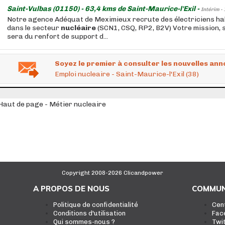
Saint-Vulbas (01150) - 63,4 kms de Saint-Maurice-l'Exil -
Intérim -
Notre agence Adéquat de Meximieux recrute des électriciens habi
dans le secteur
nucléaire
(SCN1, CSQ, RP2, B2V) Votre mission, s
sera du renfort de support d...
Soyez le premier à consulter les nouvelles ann
Emploi nucleaire - Saint-Maurice-l'Exil (38)
Haut de page - Métier nucleaire
Copyright 2008-2026 Clicandpower
A PROPOS DE NOUS
COMMUN
Politique de confidentialité
Cen
Conditions d'utilisation
Fac
Qui sommes-nous ?
Twi