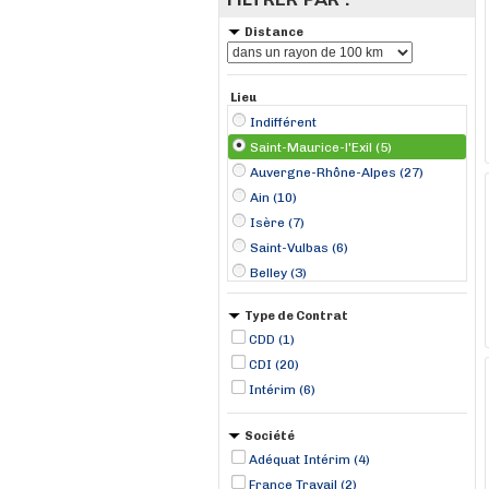
Distance
Lieu
Indifférent
Saint-Maurice-l'Exil (5)
Auvergne-Rhône-Alpes (27)
Ain (10)
Isère (7)
Saint-Vulbas (6)
Belley (3)
Lyon (3)
Type de Contrat
Colombier (2)
CDD (1)
Cruas (2)
CDI (20)
Creys-Mépieu (1)
Intérim (6)
Dagneux (1)
Grenoble (1)
Société
La Voulte-sur-Rhône (1)
Adéquat Intérim (4)
France Travail (2)