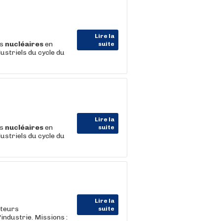
Lire la
es
nucléaires
en
suite
ustriels du cycle du
Lire la
es
nucléaires
en
suite
ustriels du cycle du
Lire la
nteurs
suite
l'industrie. Missions :