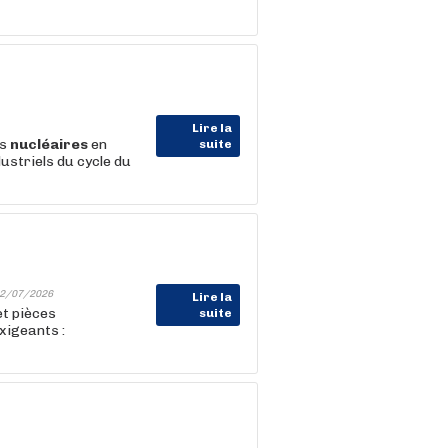
Lire la
es
nucléaires
en
suite
ustriels du cycle du
2/07/2026
Lire la
et pièces
suite
xigeants :