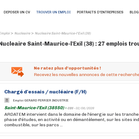
DEPOSER UN CV
TROUVER UN EMPLOI
PORTRAITS D'ENTREPRISES
BLOG
>
>
Emploi
Nucleaire
Nucleaire Saint-Maurice-l'Exil (38)
Nucleaire Saint-Maurice-l'Exil (38) : 27 emplois tr
Ne ratez plus d'opportunités !
Recevez les nouvelles annonces de cette recherche
Chargé d'essais /
nucléaire
(F/H)
Emploi GERARD PERRIER INDUSTRIE
Saint-Maurice-l'Exil (38550) -
CDI -
02/08/2026
ARDATEM intervient dans le domaine de l'énergie sur les tranch
phase d'études, en activité ou en démantèlement, sur les sites ind
combustible, sur les parcs ...