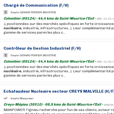
Chargé de Communication (F/H)
Emploi GERARD PERRIER INDUSTRIE
Colombier (69124) - 44,4 kms de Saint-Maurice-l'Exil -
CDI -
02/08/2
.), positionnées sur des marchés spécifiques en forte croissance
nucléaire
, industrie, infrastructures...). Leur complémentarité p
gamme de services parmi les plus c...
Contrôleur de Gestion Industriel (F/H)
Emploi GERARD PERRIER INDUSTRIE
Colombier (69124) - 44,4 kms de Saint-Maurice-l'Exil -
CDI -
02/08/2
.), positionnées sur des marchés spécifiques en forte croissance
nucléaire
, industrie, infrastructures...). Leur complémentarité p
gamme de services parmi les plus c...
Echafaudeur
Nucleaire
secteur CREYS MALVILLE (H/F
Emploi Manpower
Creys-Mépieu (38510) - 66,9 kms de Saint-Maurice-l'Exil -
Intérim 
MANPOWER Tignieu recherche pour l'un de ses clients, acteur r