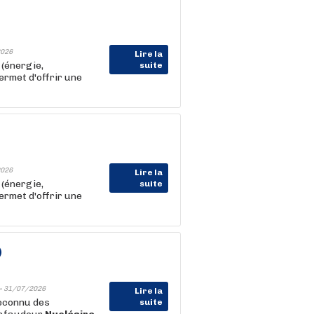
026
Lire la
 (énergie,
suite
ermet d'offrir une
026
Lire la
 (énergie,
suite
ermet d'offrir une
)
-
31/07/2026
Lire la
econnu des
suite