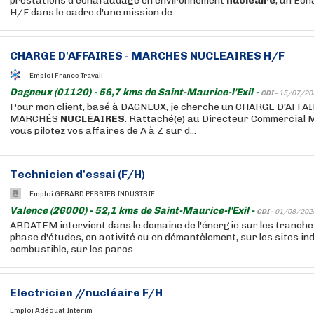
prestations d'échafaudage en environnement
nucléaire
, un Éc
H/F dans le cadre d'une mission de ...
CHARGE D'AFFAIRES - MARCHES
NUCLEAIRES
H/F
Emploi France Travail
Dagneux (01120) - 56,7 kms de Saint-Maurice-l'Exil -
CDI -
15/07/20
Pour mon client, basé à DAGNEUX, je cherche un CHARGE D'AFFAI
MARCHÉS
NUCLÉAIRES
. Rattaché(e) au Directeur Commercial
vous pilotez vos affaires de A à Z sur d...
Technicien d'essai (F/H)
Emploi GERARD PERRIER INDUSTRIE
Valence (26000) - 52,1 kms de Saint-Maurice-l'Exil -
CDI -
01/08/202
ARDATEM intervient dans le domaine de l'énergie sur les tranch
phase d'études, en activité ou en démantèlement, sur les sites ind
combustible, sur les parcs ...
Electricien //
nucléaire
F/H
Emploi Adéquat Intérim