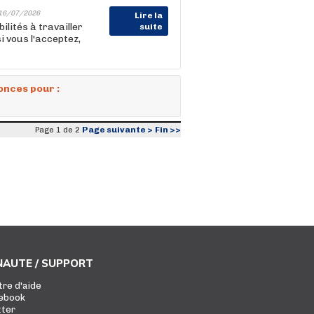
16/07/2026
Lire la
lités à travailler
suite
i vous l'acceptez,
onces pour :
Page suivante >
Fin >>
Page 1 de 2
AUTE / SUPPORT
tre d'aide
ebook
tter