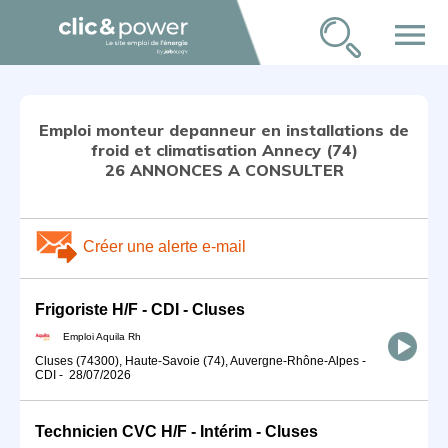
menu
Emploi monteur depanneur en installations de
froid et climatisation Annecy (74)
26 ANNONCES A CONSULTER
Créer une alerte e-mail
Frigoriste H/F - CDI - Cluses
Emploi Aquila Rh
Cluses (74300), Haute-Savoie (74), Auvergne-Rhône-Alpes
-
CDI
-
28/07/2026
Technicien CVC H/F - Intérim - Cluses