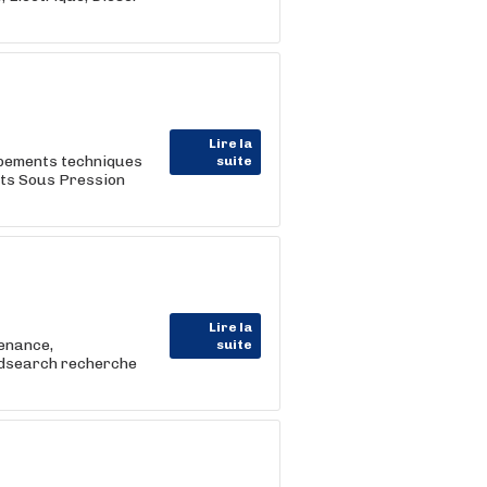
Lire la
uipements techniques
suite
nts Sous Pression
Lire la
tenance,
suite
Adsearch recherche