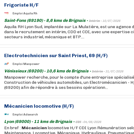
Frigoriste H/F
Emploi Aquila Rh
Saint-Fons (69190) - 8,6 kms de Brignais -
Intérim -
10/07/2026
Aquila RH Lyon Sud, implantée sur La Mulatière, est une agence d
dans le recrutement en intérim, CDD et CDI, avec une expertise ci
secteurs industriel, mécanique et BTP....
Electrotechnicien sur Saint Priest, 69 (H/F)
Emploi Manpower
Vénissieux (69200) - 10,6 kms de Brignais -
Intérim -
31/07/2026
Manpower recherche, pour le compte d'une entreprise spécialisé
Construction de véhicules automobiles, un Electromécanicien -
(69200) afin de répondre à ses besoins opérationn...
Mécanicien
locomotive (H/F)
Emploi Adsearch
Lyon (69000) - 11 kms de Brignais -
CDI -
04/08/2026
En bref :
Mécanicien
locomotive H/F CDI Lyon Rémunération selo
Maintenance, Locomotive, Mécanique, Hydraulique, Pneumatique, 