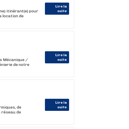
Lire la
(ne) itinérant(e) pour
suite
a location de
Lire la
els Mécanique /
suite
énierie de notre
Lire la
rmiques, de
suite
u réseau de