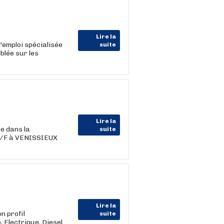
Lire la
'emploi spécialisée
suite
blée sur les
Lire la
e dans la
suite
 H/F à VENISSIEUX
Lire la
n profil
suite
Electrique, Diesel