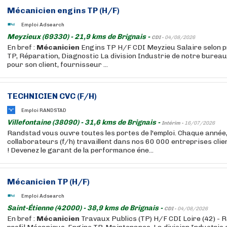
Mécanicien
engins TP (H/F)
Emploi Adsearch
Meyzieux (69330) - 21,9 kms de Brignais -
CDI -
04/08/2026
En bref :
Mécanicien
Engins TP H/F CDI Meyzieu Salaire selon p
TP, Réparation, Diagnostic La division Industrie de notre burea
pour son client, fournisseur ...
TECHNICIEN CVC (F/H)
Emploi RANDSTAD
Villefontaine (38090) - 31,6 kms de Brignais -
Intérim -
16/07/2026
Randstad vous ouvre toutes les portes de l'emploi. Chaque année
collaborateurs (f/h) travaillent dans nos 60 000 entreprises cli
! Devenez le garant de la performance éne...
Mécanicien
TP (H/F)
Emploi Adsearch
Saint-Étienne (42000) - 38,9 kms de Brignais -
CDI -
04/08/2026
En bref :
Mécanicien
Travaux Publics (TP) H/F CDI Loire (42) - 