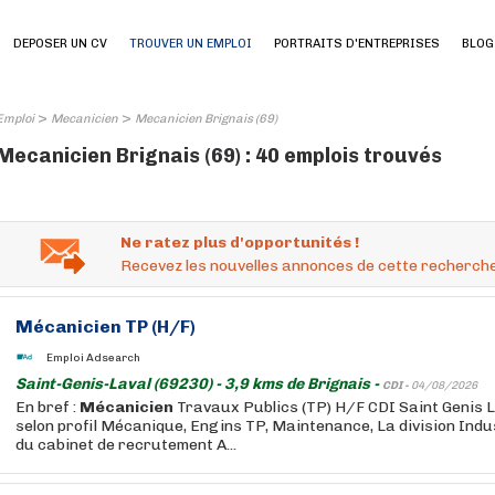
DEPOSER UN CV
TROUVER UN EMPLOI
PORTRAITS D'ENTREPRISES
BLOG
>
>
Emploi
Mecanicien
Mecanicien Brignais (69)
Mecanicien Brignais (69) : 40 emplois trouvés
Ne ratez plus d'opportunités !
Recevez les nouvelles annonces de cette recherche
Mécanicien
TP (H/F)
Emploi Adsearch
Saint-Genis-Laval (69230) - 3,9 kms de Brignais -
CDI -
04/08/2026
En bref :
Mécanicien
Travaux Publics (TP) H/F CDI Saint Genis 
selon profil Mécanique, Engins TP, Maintenance, La division Indu
du cabinet de recrutement A...