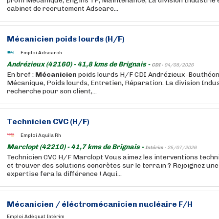
profil Mécanique, Engins TP, Maintenance, La division Industrie 
cabinet de recrutement Adsearc...
Mécanicien
poids lourds (H/F)
Emploi Adsearch
Andrézieux (42160) - 41,8 kms de Brignais -
CDI -
04/08/2026
En bref :
Mécanicien
poids lourds H/F CDI Andrézieux-Bouthéon
Mécanique, Poids lourds, Entretien, Réparation. La division Indu
recherche pour son client,...
Technicien CVC (H/F)
Emploi Aquila Rh
Marclopt (42210) - 41,7 kms de Brignais -
Intérim -
25/07/2026
Technicien CVC H/F Marclopt Vous aimez les interventions techni
et trouver des solutions concrètes sur le terrain ? Rejoignez une
expertise fera la différence ! Aqui...
Mécanicien
/ éléctromécanicien nucléaire F/H
Emploi Adéquat Intérim