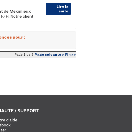
Lire la
at de Meximieux
suite
F/H. Notre client
onces pour :
Page suivante >
Fin >>
Page 1 de 3
AUTE / SUPPORT
tre d'aide
ebook
tter