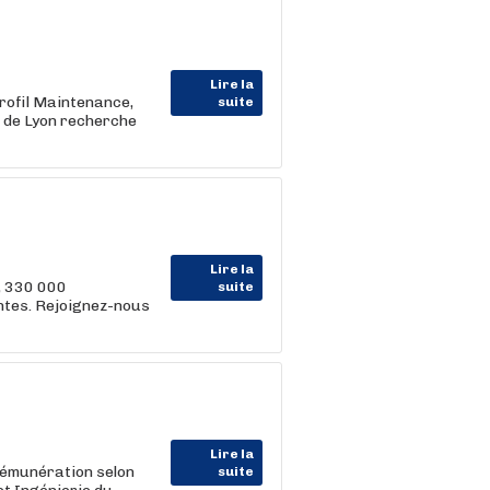
Lire la
rofil Maintenance,
suite
u de Lyon recherche
Lire la
, 330 000
suite
entes. Rejoignez-nous
Lire la
Rémunération selon
suite