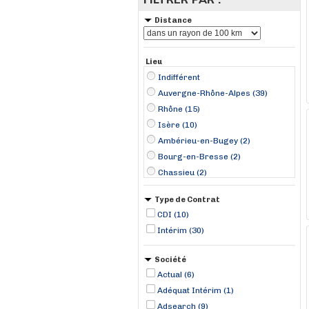
Distance
Lieu
Indifférent
Auvergne-Rhône-Alpes (39)
Rhône (15)
Isère (10)
Ambérieu-en-Bugey (2)
Bourg-en-Bresse (2)
Chassieu (2)
Bourgogne-Franche-Comté (1)
Type de Contrat
Andrézieux (1)
CDI (10)
Chambéry (1)
Intérim (30)
Crolles (1)
Décines-Charpieu (1)
Société
Eybens (1)
Actual (6)
Fontaine (1)
Adéquat Intérim (1)
Grenoble (1)
Adsearch (9)