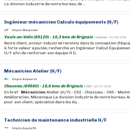
La division Industrie de notre bureau de ...
Ingénieur
mécanicien
Calculs équipements (H/F)
Emploi Manpower
Vaulx-en-Velin (69120) - 18,3 kms de Brignais -
Intérim -
06/08/2026
Notre client, acteur industriel reconnu dans la conception d'éq
à forte valeur ajoutée, recherche un Ingénieur Calcul Équipeme
H/F afin de renforcer son équipe R D...
Mécanicien
Atelier (H/F)
Emploi Adsearch
Chassieu (69680) - 18,6 kms de Brignais -
CDI -
30/07/2026
En bref :
Mécanicien
Atelier (H/F) - CDI - Chassieu - 39h - Main
Amélioration, Mécanique La division Industrie de notre bureau 
pour son client, spécialisé dans les éq...
Technicien de maintenance industrielle H/F
Emploi Aquila Rh