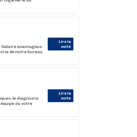
et Ingénierie du
Lire la
 Salaire avantageux
suite
strie de notre bureau
Lire la
ques, le diagnostic
suite
 équipe où votre