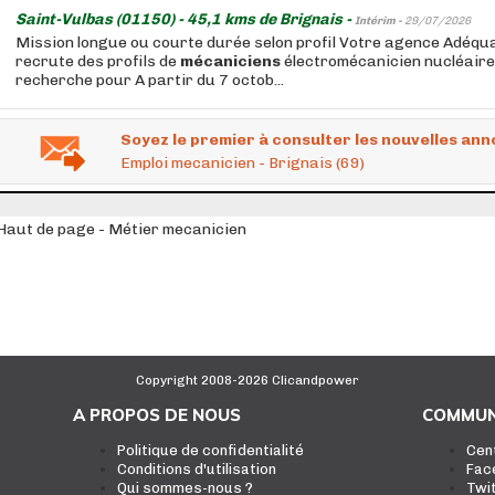
Saint-Vulbas (01150) - 45,1 kms de Brignais -
Intérim -
29/07/2026
Mission longue ou courte durée selon profil Votre agence Adéqu
recrute des profils de
mécaniciens
électromécanicien nucléaire 
recherche pour A partir du 7 octob...
Soyez le premier à consulter les nouvelles ann
Emploi mecanicien - Brignais (69)
Haut de page - Métier mecanicien
Copyright 2008-2026 Clicandpower
A PROPOS DE NOUS
COMMUN
Politique de confidentialité
Cen
Conditions d'utilisation
Fac
Qui sommes-nous ?
Twi