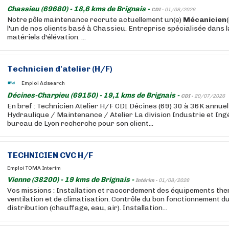
Chassieu (69680) - 18,6 kms de Brignais -
CDI -
01/08/2026
Notre pôle maintenance recrute actuellement un(e)
Mécanicien
l'un de nos clients basé à Chassieu. Entreprise spécialisée dans l
matériels d'élévation. ...
Technicien d'atelier (H/F)
Emploi Adsearch
Décines-Charpieu (69150) - 19,1 kms de Brignais -
CDI -
20/07/2026
En bref : Technicien Atelier H/F CDI Décines (69) 30 à 36K annu
Hydraulique / Maintenance / Atelier La division Industrie et Ing
bureau de Lyon recherche pour son client...
TECHNICIEN CVC H/F
Emploi TOMA Interim
Vienne (38200) - 19 kms de Brignais -
Intérim -
01/08/2026
Vos missions : Installation et raccordement des équipements the
ventilation et de climatisation. Contrôle du bon fonctionnement d
distribution (chauffage, eau, air). Installation...