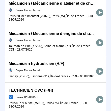
Mécanicien / Mécanicienne d'atelier et de chantier en matériels (H/F)
Emploi France Travail
Paris 20 Ménilmontant (75020), Paris (75), Île-de-France
-
CDI
-
28/07/2026
Mécanicien / Mécanicienne d'engins de chantier et de travaux publ (H/F)
Emploi France Travail
Tournan-en-Brie (77220), Seine-et-Marne (77), Île-de-France
-
CDI
-
28/07/2026
Mécanicien hydraulicien (H/F)
Emploi France Travail
Saclay (91400), Essonne (91), Île-de-France
-
CDI
-
06/08/2026
TECHNICIEN CVC (F/H)
Emploi RANDSTAD
Paris 01er Louvre (75001), Paris (75), Île-de-France
-
CDI
-
28/07/2026