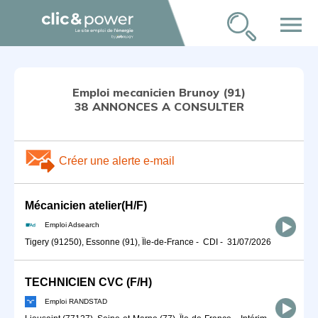
menu
Emploi mecanicien Brunoy (91)
38 ANNONCES A CONSULTER
Créer une alerte e-mail
Mécanicien atelier(H/F)
Emploi Adsearch
Tigery (91250), Essonne (91), Île-de-France
-
CDI
-
31/07/2026
TECHNICIEN CVC (F/H)
Emploi RANDSTAD