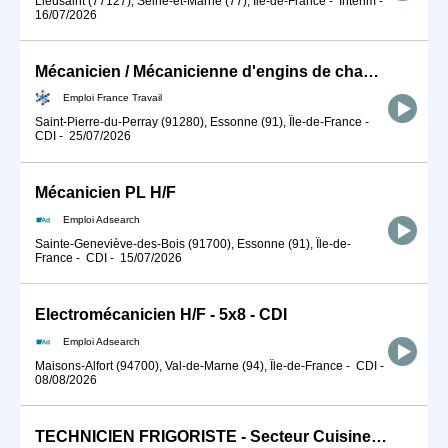
Lieusaint (77127), Seine-et-Marne (77), Île-de-France
-
Intérim
-
16/07/2026
Mécanicien / Mécanicienne d'engins de chantier et de travaux publ (H/F)
Emploi France Travail
Saint-Pierre-du-Perray (91280), Essonne (91), Île-de-France
-
CDI
-
25/07/2026
Mécanicien PL H/F
Emploi Adsearch
Sainte-Geneviève-des-Bois (91700), Essonne (91), Île-de-
France
-
CDI
-
15/07/2026
Electromécanicien H/F - 5x8 - CDI
Emploi Adsearch
Maisons-Alfort (94700), Val-de-Marne (94), Île-de-France
-
CDI
-
08/08/2026
TECHNICIEN FRIGORISTE - Secteur Cuisines Professionnelles H/F