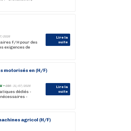
7/2026
Lire la
aires F/H pour des
suite
les exigences de
s motorisés en (H/F)
u -
CDI -
31/07/2026
Lire la
matiques dédiés -
suite
 nécessaires -
achines agricol (H/F)