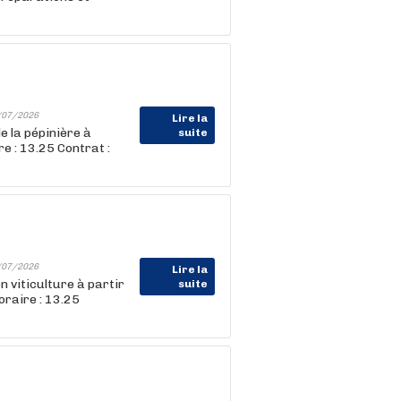
/07/2026
Lire la
e la pépinière à
suite
e : 13.25 Contrat :
/07/2026
Lire la
n viticulture à partir
suite
raire : 13.25