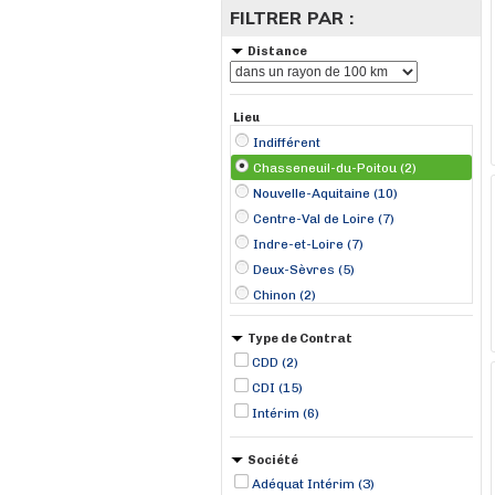
FILTRER PAR :
Distance
Lieu
Indifférent
Chasseneuil-du-Poitou (2)
Nouvelle-Aquitaine (10)
Centre-Val de Loire (7)
Indre-et-Loire (7)
Deux-Sèvres (5)
Chinon (2)
Mazières-en-Gâtine (2)
Type de Contrat
Mettray (2)
CDD (2)
Poitiers (2)
CDI (15)
Vaudelnay (2)
Intérim (6)
Benais (1)
Bridoré (1)
Société
Civaux (1)
Adéquat Intérim (3)