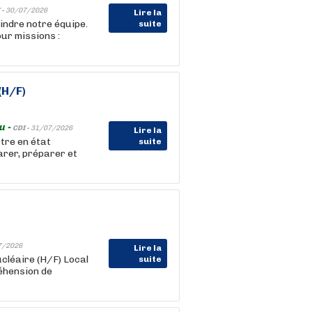
 -
30/07/2026
Lire la
indre notre équipe.
suite
our missions :
(H/F)
u -
CDI -
31/07/2026
Lire la
tre en état
suite
arer, préparer et
7/2026
Lire la
cléaire (H/F) Local
suite
éhension de