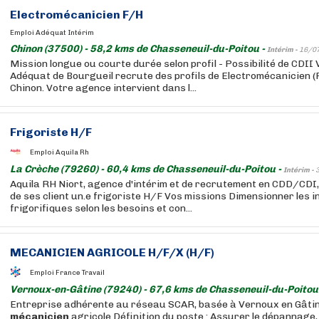
Electromécanicien F/H
Emploi Adéquat Intérim
Chinon (37500) - 58,2 kms de Chasseneuil-du-Poitou -
Intérim -
16/0
Mission longue ou courte durée selon profil - Possibilité de CDII
Adéquat de Bourgueil recrute des profils de Electromécanicien (
Chinon. Votre agence intervient dans l...
Frigoriste H/F
Emploi Aquila Rh
La Crèche (79260) - 60,4 kms de Chasseneuil-du-Poitou -
Intérim -
Aquila RH Niort, agence d'intérim et de recrutement en CDD/CDI,
de ses client un.e frigoriste H/F Vos missions Dimensionner les i
frigorifiques selon les besoins et con...
MECANICIEN
AGRICOLE H/F/X (H/F)
Emploi France Travail
Vernoux-en-Gâtine (79240) - 67,6 kms de Chasseneuil-du-Poitou
Entreprise adhérente au réseau SCAR, basée à Vernoux en Gâtin
mécanicien
agricole Définition du poste : Assurer le dépannage,