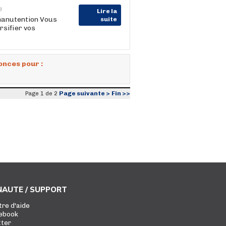
6
Lire la
 manutention Vous
suite
rsifier vos
onces pour :
Page suivante >
Fin >>
Page 1 de 2
AUTE / SUPPORT
tre d'aide
ebook
tter