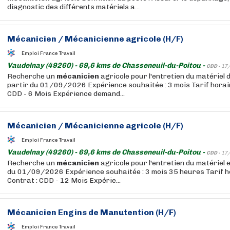
diagnostic des différents matériels a...
Mécanicien
/
Mécanicienne
agricole (H/F)
Emploi France Travail
Vaudelnay (49260) - 69,6 kms de Chasseneuil-du-Poitou -
CDD -
17
Recherche un
mécanicien
agricole pour l'entretien du matériel d
partir du 01/09/2026 Expérience souhaitée : 3 mois Tarif horair
CDD - 6 Mois Expérience demand...
Mécanicien
/
Mécanicienne
agricole (H/F)
Emploi France Travail
Vaudelnay (49260) - 69,6 kms de Chasseneuil-du-Poitou -
CDD -
17
Recherche un
mécanicien
agricole pour l'entretien du matériel e
du 01/09/2026 Expérience souhaitée : 3 mois 35 heures Tarif ho
Contrat : CDD - 12 Mois Expérie...
Mécanicien
Engins de Manutention (H/F)
Emploi France Travail