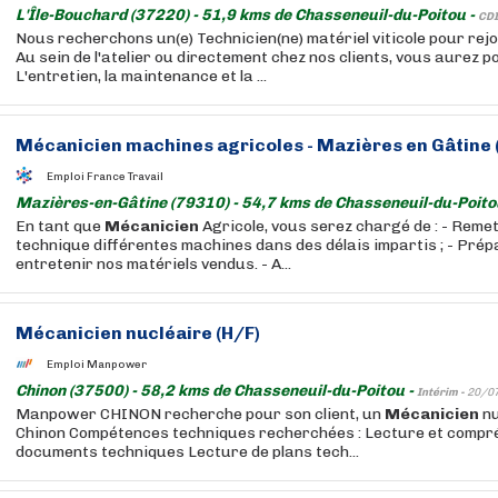
L'Île-Bouchard (37220) - 51,9 kms de Chasseneuil-du-Poitou -
CDI
Nous recherchons un(e) Technicien(ne) matériel viticole pour rejo
Au sein de l'atelier ou directement chez nos clients, vous aurez p
L'entretien, la maintenance et la ...
Mécanicien
machines agricoles - Mazières en Gâtine 
Emploi France Travail
Mazières-en-Gâtine (79310) - 54,7 kms de Chasseneuil-du-Poito
En tant que
Mécanicien
Agricole, vous serez chargé de : - Remet
technique différentes machines dans des délais impartis ; - Prép
entretenir nos matériels vendus. - A...
Mécanicien
nucléaire (H/F)
Emploi Manpower
Chinon (37500) - 58,2 kms de Chasseneuil-du-Poitou -
Intérim -
20/0
Manpower CHINON recherche pour son client, un
Mécanicien
nu
Chinon Compétences techniques recherchées : Lecture et compr
documents techniques Lecture de plans tech...