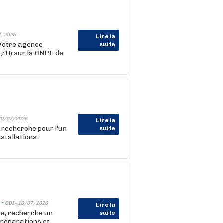
7/2026
Lire la
 Votre agence
suite
F/H) sur la CNPE de
30/07/2026
Lire la
 recherche pour l'un
suite
nstallations
 -
CDI -
10/07/2026
Lire la
e, recherche un
suite
 réparations et