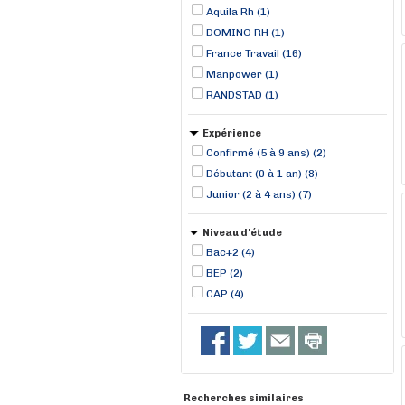
Doué-la-Fontaine (1)
Aquila Rh (1)
DOMINO RH (1)
France Travail (16)
Manpower (1)
RANDSTAD (1)
Expérience
Confirmé (5 à 9 ans) (2)
Débutant (0 à 1 an) (8)
Junior (2 à 4 ans) (7)
Niveau d'étude
Bac+2 (4)
BEP (2)
CAP (4)
Recherches similaires