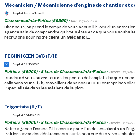
Mécanicien
/
Mécanicienne
d'engins de chantier et d
Emploi France Travail
Chasseneuil-du-Poitou (86360) -
CDI -
22/07/2026
Chez nous, on prend le temps de vous accueillir lors d'un entretien
agence afin de comprendre qui vous êtes et ce que vous souhait
recrutons pour notre client un
Mécanici...
TECHNICIEN CVC (F/H)
Emploi RANDSTAD
Poitiers (86000) - 8 kms de Chasseneuil-du-Poitou -
Intérim -
04/08/
Randstad vous ouvre toutes les portes de l'emploi. Chaque année
collaborateurs (f/h) travaillent dans nos 60 000 entreprises cli
! Spécialisée dans les métiers de la plom...
Frigoriste (H/F)
Emploi DOMINO RH
Poitiers (86000) - 8 kms de Chasseneuil-du-Poitou -
Intérim -
20/07/
Notre agence Domino RH, recrute pour l'un de ses clients un Frig
Poitiers avec des déplacements sur le secteur du 86. Vos missions 