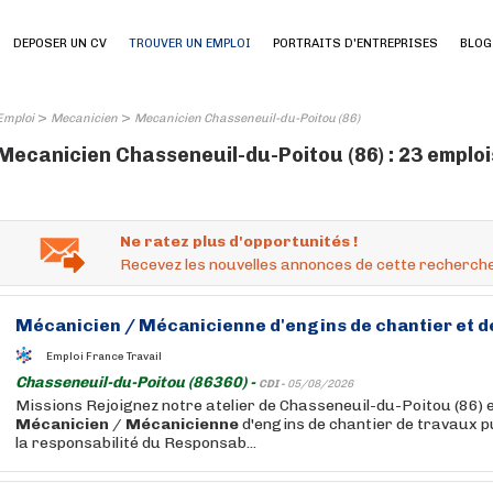
DEPOSER UN CV
TROUVER UN EMPLOI
PORTRAITS D'ENTREPRISES
BLOG
>
>
Emploi
Mecanicien
Mecanicien Chasseneuil-du-Poitou (86)
Mecanicien Chasseneuil-du-Poitou (86) : 23 emploi
Ne ratez plus d'opportunités !
Recevez les nouvelles annonces de cette recherche
Mécanicien
/
Mécanicienne
d'engins de chantier et d
Emploi France Travail
Chasseneuil-du-Poitou (86360) -
CDI -
05/08/2026
Missions Rejoignez notre atelier de Chasseneuil-du-Poitou (86) e
Mécanicien
/
Mécanicienne
d'engins de chantier de travaux p
la responsabilité du Responsab...