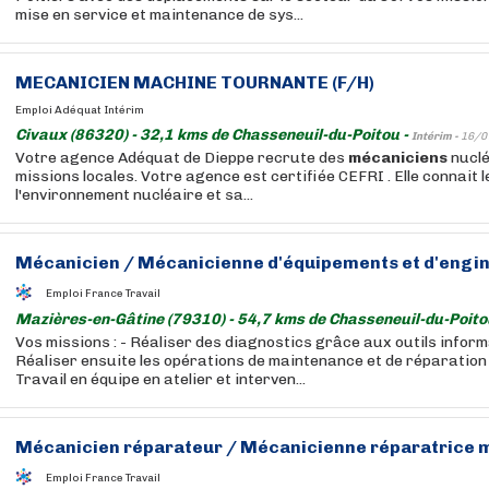
mise en service et maintenance de sys...
MECANICIEN
MACHINE TOURNANTE (F/H)
Emploi Adéquat Intérim
Civaux (86320) - 32,1 kms de Chasseneuil-du-Poitou -
Intérim -
16/0
Votre agence Adéquat de Dieppe recrute des
mécaniciens
nuclé
missions locales. Votre agence est certifiée CEFRI . Elle connait 
l'environnement nucléaire et sa...
Mécanicien
/
Mécanicienne
d'équipements et d'engin
Emploi France Travail
Mazières-en-Gâtine (79310) - 54,7 kms de Chasseneuil-du-Poito
Vos missions : - Réaliser des diagnostics grâce aux outils infor
Réaliser ensuite les opérations de maintenance et de réparation
Travail en équipe en atelier et interven...
Mécanicien
réparateur /
Mécanicienne
réparatrice m
Emploi France Travail