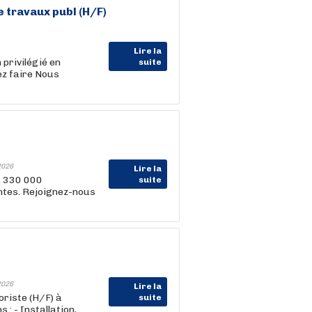
e travaux publ (H/F)
Lire la
 privilégié en
suite
ez faire Nous
2026
Lire la
, 330 000
suite
entes. Rejoignez-nous
2026
Lire la
oriste (H/F) à
suite
: - Installation,