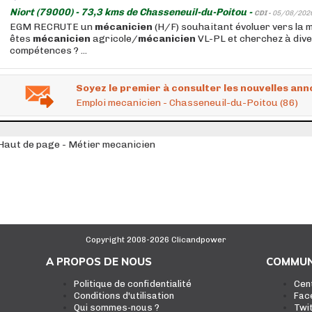
Niort (79000) - 73,3 kms de Chasseneuil-du-Poitou -
CDI -
05/08/202
EGM RECRUTE un
mécanicien
(H/F) souhaitant évoluer vers la
êtes
mécanicien
agricole/
mécanicien
VL-PL et cherchez à dive
compétences ? ...
Soyez le premier à consulter les nouvelles ann
Emploi mecanicien - Chasseneuil-du-Poitou (86)
Haut de page - Métier mecanicien
Copyright 2008-2026 Clicandpower
A PROPOS DE NOUS
COMMUN
Politique de confidentialité
Cen
Conditions d'utilisation
Fac
Qui sommes-nous ?
Twi