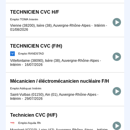
TECHNICIEN CVC H/F
Emploi TOMA Interim
Vienne (38200), Isère (38), Auvergne-Rhône-Alpes
-
Intérim
-
01/08/2026
TECHNICIEN CVC (F/H)
Emploi RANDSTAD
Villefontaine (38090), Isère (38), Auvergne-Rhône-Alpes
-
Intérim
-
16/07/2026
Mécanicien / éléctromécanicien nucléaire F/H
Emploi Adéquat Intérim
Saint-Vulbas (01150), Ain (01), Auvergne-Rhône-Alpes
-
Intérim
-
29/07/2026
Technicien CVC (H/F)
Emploi Aquila Rh
Marclopt (42210), Loire (42), Auvergne-Rhône-Alpes
-
Intérim
-