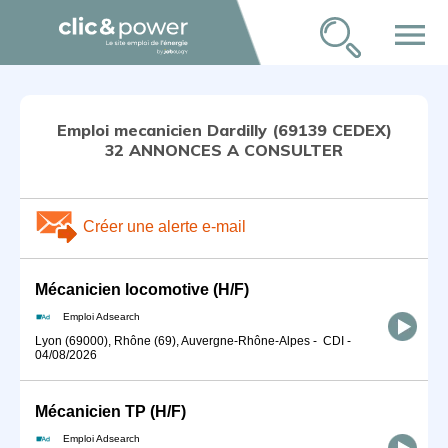
menu
Emploi mecanicien Dardilly (69139 CEDEX)
32 ANNONCES A CONSULTER
Créer une alerte e-mail
Mécanicien locomotive (H/F)
Emploi Adsearch
Lyon (69000), Rhône (69), Auvergne-Rhône-Alpes
-
CDI
-
04/08/2026
Mécanicien TP (H/F)
Emploi Adsearch