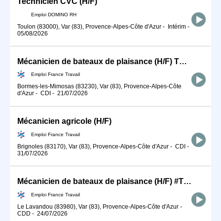
Technicien CVC (H/F)
Emploi DOMINO RH
Toulon (83000), Var (83), Provence-Alpes-Côte d'Azur
-
Intérim
-
05/08/2026
Mécanicien de bateaux de plaisance (H/F) TDFE2026
Emploi France Travail
Bormes-les-Mimosas (83230), Var (83), Provence-Alpes-Côte
d'Azur
-
CDI
-
21/07/2026
Mécanicien agricole (H/F)
Emploi France Travail
Brignoles (83170), Var (83), Provence-Alpes-Côte d'Azur
-
CDI
-
31/07/2026
Mécanicien de bateaux de plaisance (H/F) #TDFE2026
Emploi France Travail
Le Lavandou (83980), Var (83), Provence-Alpes-Côte d'Azur
-
CDD
-
24/07/2026