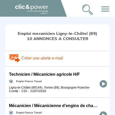
menu
Emploi mecanicien Ligny-le-Châtel (89)
10 ANNONCES A CONSULTER
Créer une alerte e-mail
Technicien / Mécanicien agricole H/F
Emploi France Travail
Ligny-le-Châtel (89144), Yonne (89), Bourgogne-Franche-
Comté
-
CDI
-
22/07/2026
Mécanicien / Mécanicienne d'engins de chantier et de travaux publ (H/F)
Emploi France Travail