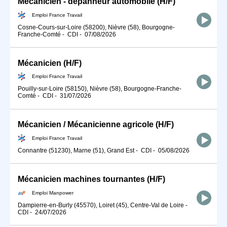
Mécanicien - dépanneur automobile (H/F)
Emploi France Travail
Cosne-Cours-sur-Loire (58200), Nièvre (58), Bourgogne-
Franche-Comté
-
CDI
-
07/08/2026
Mécanicien (H/F)
Emploi France Travail
Pouilly-sur-Loire (58150), Nièvre (58), Bourgogne-Franche-
Comté
-
CDI
-
31/07/2026
Mécanicien / Mécanicienne agricole (H/F)
Emploi France Travail
Connantre (51230), Marne (51), Grand Est
-
CDI
-
05/08/2026
Mécanicien machines tournantes (H/F)
Emploi Manpower
Dampierre-en-Burly (45570), Loiret (45), Centre-Val de Loire
-
CDI
-
24/07/2026