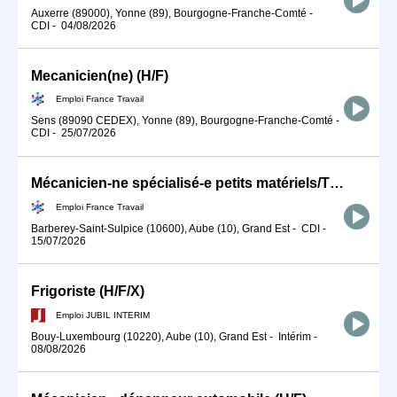
Auxerre (89000), Yonne (89), Bourgogne-Franche-Comté
-
CDI
-
04/08/2026
Mecanicien(ne) (H/F)
Emploi France Travail
Sens (89090 CEDEX), Yonne (89), Bourgogne-Franche-Comté
-
CDI
-
25/07/2026
Mécanicien-ne spécialisé-e petits matériels/TP/élévation h/f (H/F)
Emploi France Travail
Barberey-Saint-Sulpice (10600), Aube (10), Grand Est
-
CDI
-
15/07/2026
Frigoriste (H/F/X)
Emploi JUBIL INTERIM
Bouy-Luxembourg (10220), Aube (10), Grand Est
-
Intérim
-
08/08/2026