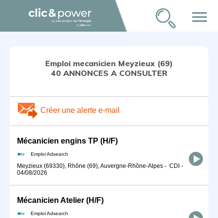
menu
Emploi mecanicien Meyzieux (69)
40 ANNONCES A CONSULTER
Créer une alerte e-mail
Mécanicien engins TP (H/F)
Emploi Adsearch
Meyzieux (69330), Rhône (69), Auvergne-Rhône-Alpes
-
CDI
-
04/08/2026
Mécanicien Atelier (H/F)
Emploi Adsearch