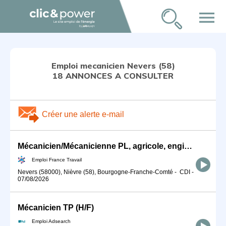
menu
Emploi mecanicien Nevers (58)
18 ANNONCES A CONSULTER
Créer une alerte e-mail
Mécanicien/Mécanicienne PL, agricole, engins TP (H/F)
Emploi France Travail
Nevers (58000), Nièvre (58), Bourgogne-Franche-Comté
-
CDI
-
07/08/2026
Mécanicien TP (H/F)
Emploi Adsearch