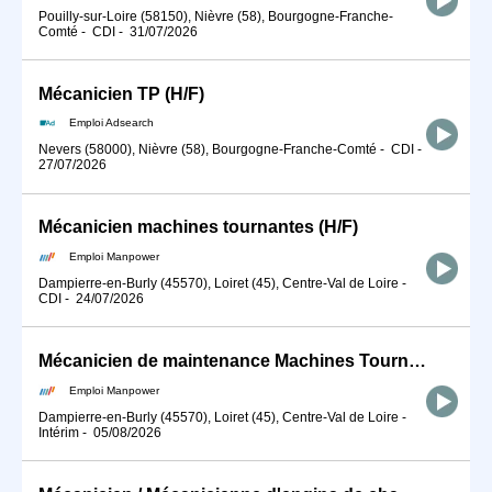
Pouilly-sur-Loire (58150), Nièvre (58), Bourgogne-Franche-
Comté
-
CDI
-
31/07/2026
Mécanicien TP (H/F)
Emploi Adsearch
Nevers (58000), Nièvre (58), Bourgogne-Franche-Comté
-
CDI
-
27/07/2026
Mécanicien machines tournantes (H/F)
Emploi Manpower
Dampierre-en-Burly (45570), Loiret (45), Centre-Val de Loire
-
CDI
-
24/07/2026
Mécanicien de maintenance Machines Tournantes Nucléaire (H/F)
Emploi Manpower
Dampierre-en-Burly (45570), Loiret (45), Centre-Val de Loire
-
Intérim
-
05/08/2026