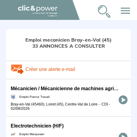
menu
Emploi mecanicien Bray-en-Val (45)
33 ANNONCES A CONSULTER
Créer une alerte e-mail
Mécanicien / Mécanicienne de machines agricoles (H/F)
Emploi France Travail
Bray-en-Val (45460), Loiret (45), Centre-Val de Loire
-
CDI
-
02/08/2026
Electrotechnicien (H/F)
Emploi Manpower