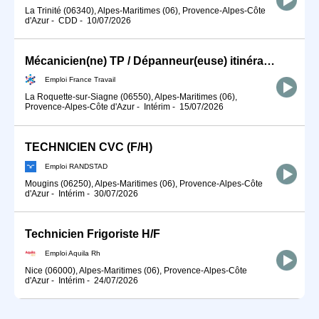
La Trinité (06340), Alpes-Maritimes (06), Provence-Alpes-Côte
d'Azur
-
CDD
-
10/07/2026
Mécanicien(ne) TP / Dépanneur(euse) itinérant(e) (H/F)
Emploi France Travail
La Roquette-sur-Siagne (06550), Alpes-Maritimes (06),
Provence-Alpes-Côte d'Azur
-
Intérim
-
15/07/2026
TECHNICIEN CVC (F/H)
Emploi RANDSTAD
Mougins (06250), Alpes-Maritimes (06), Provence-Alpes-Côte
d'Azur
-
Intérim
-
30/07/2026
Technicien Frigoriste H/F
Emploi Aquila Rh
Nice (06000), Alpes-Maritimes (06), Provence-Alpes-Côte
d'Azur
-
Intérim
-
24/07/2026