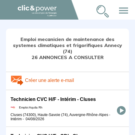
menu
Emploi mecanicien de maintenance des
systemes climatiques et frigorifiques Annecy
(74)
26 ANNONCES A CONSULTER
Créer une alerte e-mail
Technicien CVC H/F - Intérim - Cluses
Emploi Aquila Rh
Cluses (74300), Haute-Savoie (74), Auvergne-Rhône-Alpes
-
Intérim
-
04/08/2026