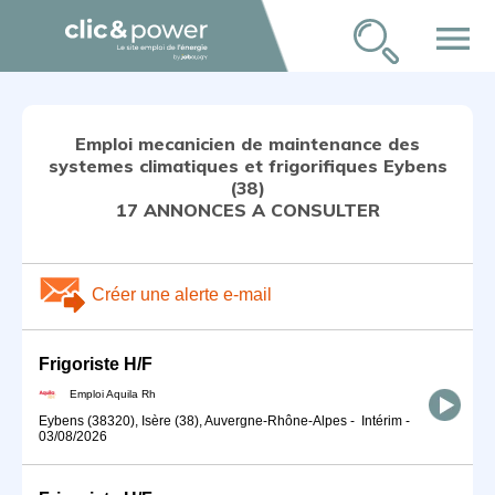
menu
Emploi mecanicien de maintenance des
systemes climatiques et frigorifiques Eybens
(38)
17 ANNONCES A CONSULTER
Créer une alerte e-mail
Frigoriste H/F
Emploi Aquila Rh
Eybens (38320), Isère (38), Auvergne-Rhône-Alpes
-
Intérim
-
03/08/2026