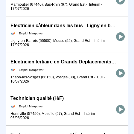
Marmoutier (67440), Bas-Rhin (67), Grand Est
-
Intérim
-
17/07/2026
Electricien câbleur dans les bus - Ligny en barrois (H/F)
Emploi Manpower
Ligny-en-Barrois (55500), Meuse (55), Grand Est
-
Intérim
-
17/07/2026
Electricien tertiaire en Grands Deplacements (H/F)
Emploi Manpower
Thaon-les-Vosges (88150), Vosges (88), Grand Est
-
CDI
-
10/07/2026
Technicien qualité (H/F)
Emploi Manpower
Henriville (57450), Moselle (57), Grand Est
-
Intérim
-
06/08/2026