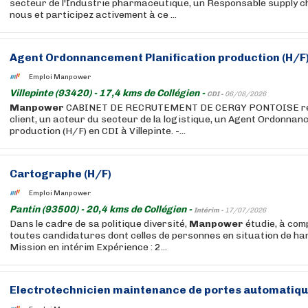
secteur de l'Industrie pharmaceutique, un Responsable supply c
nous et participez activement à ce ...
Agent Ordonnancement Planification production (H/F
Emploi Manpower
Villepinte (93420) - 17,4 kms de Collégien -
CDI -
06/08/2026
Manpower
CABINET DE RECRUTEMENT DE CERGY PONTOISE re
client, un acteur du secteur de la logistique, un Agent Ordonnan
production (H/F) en CDI à Villepinte. -...
Cartographe (H/F)
Emploi Manpower
Pantin (93500) - 20,4 kms de Collégien -
Intérim -
17/07/2026
Dans le cadre de sa politique diversité,
Manpower
étudie, à com
toutes candidatures dont celles de personnes en situation de ha
Mission en intérim Expérience : 2...
Electrotechnicien maintenance de portes automatiqu