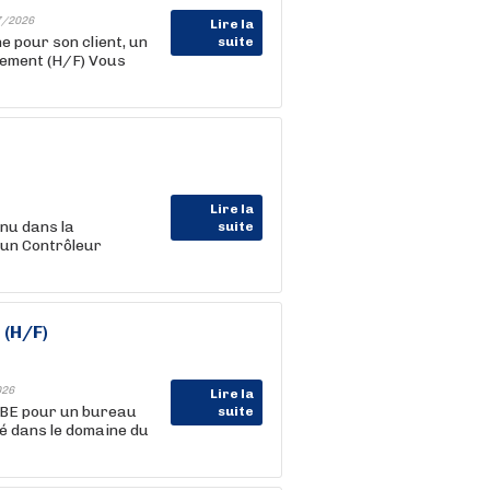
7/2026
Lire la
our son client, un
suite
cement (H/F) Vous
Lire la
nu dans la
suite
 un Contrôleur
 (H/F)
026
Lire la
 BE pour un bureau
suite
sé dans le domaine du