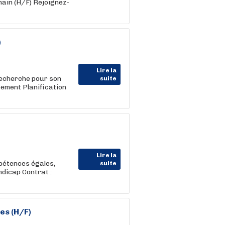
hain (H/F) Rejoignez-
)
Lire la
cherche pour son
suite
cement Planification
Lire la
pétences égales,
suite
ndicap Contrat :
es (H/F)