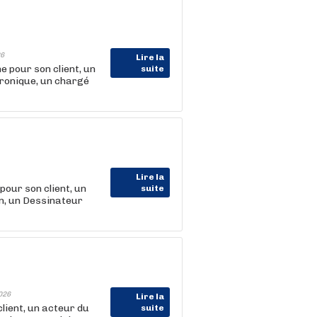
6
Lire la
our son client, un
suite
tronique, un chargé
Lire la
ur son client, un
suite
n, un Dessinateur
026
Lire la
ient, un acteur du
suite