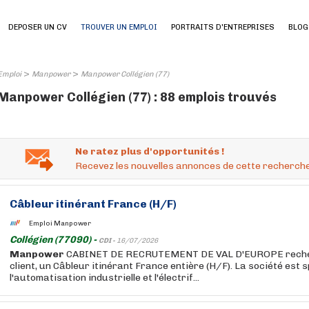
DEPOSER UN CV
TROUVER UN EMPLOI
PORTRAITS D'ENTREPRISES
BLOG
>
>
Emploi
Manpower
Manpower Collégien (77)
Manpower Collégien (77) : 88 emplois trouvés
Ne ratez plus d'opportunités !
Recevez les nouvelles annonces de cette recherche
Câbleur itinérant France (H/F)
Emploi Manpower
Collégien (77090) -
CDI -
16/07/2026
Manpower
CABINET DE RECRUTEMENT DE VAL D'EUROPE reche
client, un Câbleur itinérant France entière (H/F). La société est 
l'automatisation industrielle et l'électrif...