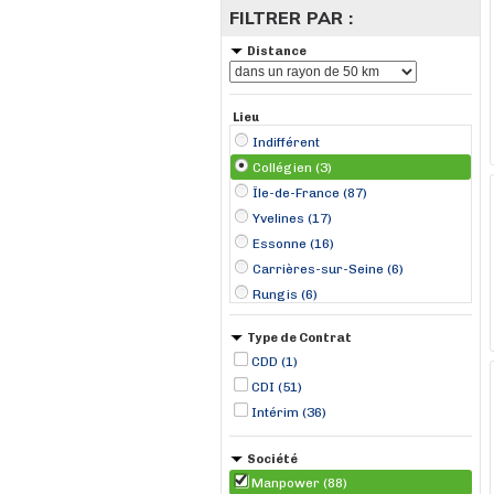
FILTRER PAR :
Distance
Lieu
Indifférent
Collégien (3)
Île-de-France (87)
Yvelines (17)
Essonne (16)
Carrières-sur-Seine (6)
Rungis (6)
Colombes (5)
Type de Contrat
Évry (5)
CDD (1)
Cergy (4)
CDI (51)
Réau (4)
Intérim (36)
Coulommiers (3)
Palaiseau (3)
Société
Wissous (3)
Manpower (88)