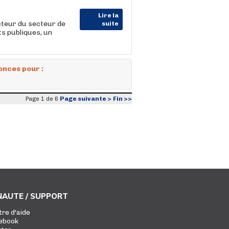
Lire la
teur du secteur de
suite
ts publiques, un
onces pour :
Page suivante >
Fin >>
Page 1 de 6
AUTE / SUPPORT
tre d'aide
ebook