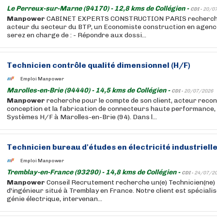
Le Perreux-sur-Marne (94170) - 12,8 kms de Collégien -
CDI -
20/0
Manpower
CABINET EXPERTS CONSTRUCTION PARIS recherche p
acteur du secteur du BTP, un Economiste construction en agen
serez en charge de : - Répondre aux dossi...
Technicien contrôle qualité dimensionnel (H/F)
Emploi Manpower
Marolles-en-Brie (94440) - 14,5 kms de Collégien -
CDI -
20/07/2026
Manpower
recherche pour le compte de son client, acteur recon
conception et la fabrication de connecteurs haute performance,
Systèmes H/F à Marolles-en-Brie (94). Dans l...
Technicien bureau d'études en électricité industrielle
Emploi Manpower
Tremblay-en-France (93290) - 14,8 kms de Collégien -
CDI -
24/07/2
Manpower
Conseil Recrutement recherche un(e) Technicien(ne)
d'ingénieur situé à Tremblay en France. Notre client est spéciali
génie électrique, intervenan...