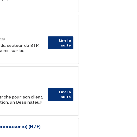
026
Lire la
 du secteur du BTP,
suite
venir sur les
Lire la
he pour son client,
suite
tion, un Dessinateur
enuiserie) (H/F)