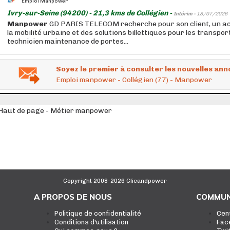
Emploi Manpower
Ivry-sur-Seine (94200) - 21,3 kms de Collégien -
Intérim -
18/07/2026
Manpower
GD PARIS TELECOM recherche pour son client, un ac
la mobilité urbaine et des solutions billettiques pour les transpor
technicien maintenance de portes...
Soyez le premier à consulter les nouvelles ann
Emploi manpower - Collégien (77) - Manpower
Haut de page - Métier manpower
Copyright 2008-2026 Clicandpower
A PROPOS DE NOUS
COMMUN
Politique de confidentialité
Cen
Conditions d'utilisation
Fac