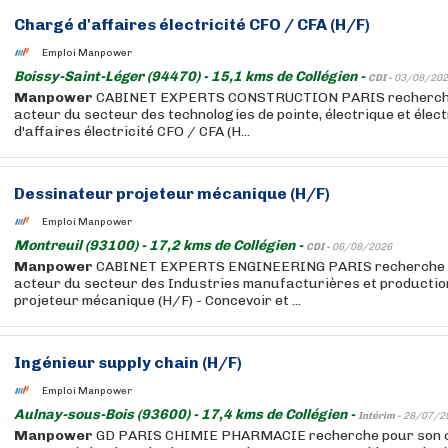
Chargé d'affaires électricité CFO / CFA (H/F)
Emploi Manpower
Boissy-Saint-Léger (94470) - 15,1 kms de Collégien -
CDI -
03/08/202
Manpower
CABINET EXPERTS CONSTRUCTION PARIS recherche p
acteur du secteur des technologies de pointe, électrique et élec
d'affaires électricité CFO / CFA (H...
Dessinateur projeteur mécanique (H/F)
Emploi Manpower
Montreuil (93100) - 17,2 kms de Collégien -
CDI -
06/08/2026
Manpower
CABINET EXPERTS ENGINEERING PARIS recherche po
acteur du secteur des Industries manufacturières et productio
projeteur mécanique (H/F) - Concevoir et ...
Ingénieur supply chain (H/F)
Emploi Manpower
Aulnay-sous-Bois (93600) - 17,4 kms de Collégien -
Intérim -
28/07/2
Manpower
GD PARIS CHIMIE PHARMACIE recherche pour son cl