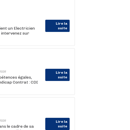
Lire la
ent un Electricien
suite
s intervenez sur
2026
Lire la
pétences égales,
suite
ndicap Contrat : CDI
2026
Lire la
ns le cadre de sa
suite