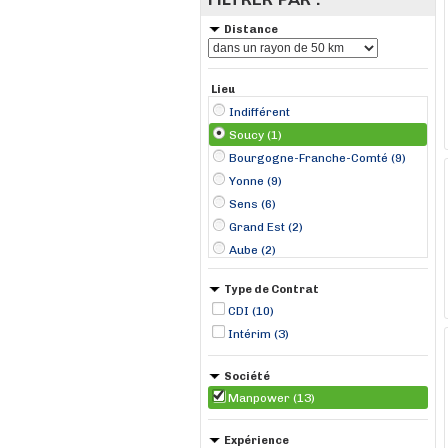
Distance
Lieu
Indifférent
Soucy (1)
Bourgogne-Franche-Comté (9)
Yonne (9)
Sens (6)
Grand Est (2)
Aube (2)
Joigny (2)
Type de Contrat
Montereau-Fault-Yonne (2)
CDI (10)
Nogent-sur-Seine (1)
Intérim (3)
Romilly-sur-Seine (1)
Société
Manpower (13)
Expérience