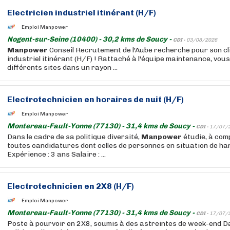
Electricien industriel itinérant (H/F)
Emploi Manpower
Nogent-sur-Seine (10400) - 30,2 kms de Soucy -
CDI -
03/08/2026
Manpower
Conseil Recrutement de l'Aube recherche pour son cli
industriel itinérant (H/F) ! Rattaché à l'équipe maintenance, vou
différents sites dans un rayon ...
Electrotechnicien en horaires de nuit (H/F)
Emploi Manpower
Montereau-Fault-Yonne (77130) - 31,4 kms de Soucy -
CDI -
17/07/
Dans le cadre de sa politique diversité,
Manpower
étudie, à com
toutes candidatures dont celles de personnes en situation de ha
Expérience : 3 ans Salaire : ...
Electrotechnicien en 2X8 (H/F)
Emploi Manpower
Montereau-Fault-Yonne (77130) - 31,4 kms de Soucy -
CDI -
17/07/
Poste à pourvoir en 2X8, soumis à des astreintes de week-end Da