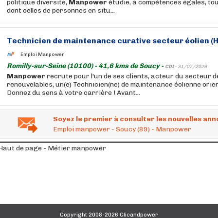
politique diversité,
Manpower
étudie, à compétences égales, to
dont celles de personnes en situ...
Technicien de maintenance curative secteur éolien (H
Emploi Manpower
Romilly-sur-Seine (10100) - 41,6 kms de Soucy -
CDI -
31/07/2026
Manpower
recrute pour l'un de ses clients, acteur du secteur 
renouvelables, un(e) Technicien(ne) de maintenance éolienne orien
Donnez du sens à votre carrière ! Avant...
Soyez le premier à consulter les nouvelles ann
Emploi manpower - Soucy (89) - Manpower
Haut de page - Métier manpower
Copyright 2008-2026 Clicandpower