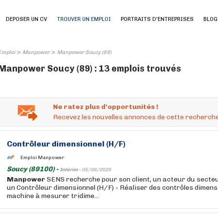
DEPOSER UN CV
TROUVER UN EMPLOI
PORTRAITS D'ENTREPRISES
BLOG
>
>
Emploi
Manpower
Manpower Soucy (89)
Manpower Soucy (89) : 13 emplois trouvés
Ne ratez plus d'opportunités !
Recevez les nouvelles annonces de cette recherche
Contrôleur dimensionnel (H/F)
Emploi Manpower
Soucy (89100) -
Intérim -
05/08/2026
Manpower
SENS recherche pour son client, un acteur du secteu
un Contrôleur dimensionnel (H/F) - Réaliser des contrôles dimensio
machine à mesurer tridime...