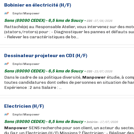
Bobinier en électricité (H/F)
Emploi Manpower
Sens (89090 CEDEX) - 6,5 kms de Soucy -
CDI -
07/08/2026
Rattaché(e) au Responsable Atelier, vous intervenez sur des mot
(stators/rotors) pour : - Diagnostiquer les pannes et défauts s
- Relever les caractéristiques de bo...
Dessinateur projeteur en CDI (H/F)
Emploi Manpower
Sens (89090 CEDEX) - 6,5 kms de Soucy -
CDI -
23/07/2026
Dans le cadre de sa politique diversité,
Manpower
étudie, à com
toutes candidatures dont celles de personnes en situation de ha
Expérience : 2 ans Salaire : ...
Electricien (H/F)
Emploi Manpower
Sens (89090 CEDEX) - 6,5 kms de Soucy -
Intérim -
17/07/2026
Manpower
SENS recherche pour son client, un acteur du secteur 
du Gaz, un Electricien (H/F) Missions ? Électricien : - Réaliser de