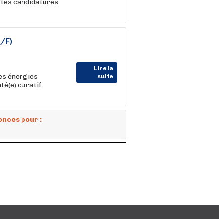
utes candidatures
/F)
Lire la
des énergies
suite
té(e) curatif.
onces pour :