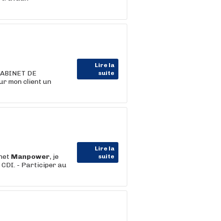
Lire la
 CABINET DE
suite
ur mon client un
Lire la
inet
Manpower
, je
suite
CDI. - Participer au