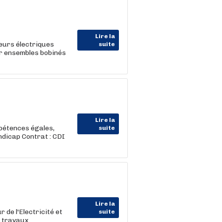
Lire la
eurs électriques
suite
ur ensembles bobinés
Lire la
pétences égales,
suite
ndicap Contrat : CDI
Lire la
de l'Electricité et
suite
s travaux