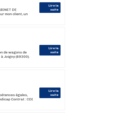
Lire la
CABINET DE
suite
ur mon client, un
Lire la
ion de wagons de
suite
 à Joigny (89300).
Lire la
pétences égales,
suite
ndicap Contrat : CDI