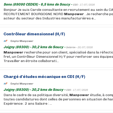
Sens (89090 CEDEX) - 6,5 kms de Soucy -
CDI -
17/07/2026
Bonjour Je suis Carole consultante en recrutement au sein du 
RECRUTEMENT BOURGOGNE NORD
Manpower
. Je recherche po
acteur du secteur des Industries manufacturières e...
Contrôleur dimensionnel (H/F)
Emploi Manpower
Joigny (89300) - 30,2 kms de Soucy -
Intérim -
20/07/2026
Manpower
recherche pour son client, spécialisé dans la réfect
fret, un Contrôleur Dimensionnel H/F pour renforcer ses équipes
Travailler en étroite collaborati...
Chargé d'études mécanique en CDI (H/F)
Emploi Manpower
Joigny (89300) - 30,2 kms de Soucy -
CDI -
17/07/2026
Dans le cadre de sa politique diversité,
Manpower
étudie, à com
toutes candidatures dont celles de personnes en situation de ha
Expérience : 2 ans Salaire : ...