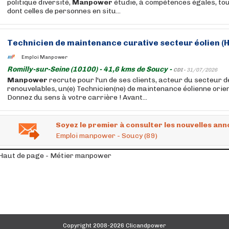
politique diversité,
Manpower
étudie, à compétences égales, to
dont celles de personnes en situ...
Technicien de maintenance curative secteur éolien (H
Emploi Manpower
Romilly-sur-Seine (10100) - 41,6 kms de Soucy -
CDI -
31/07/2026
Manpower
recrute pour l'un de ses clients, acteur du secteur 
renouvelables, un(e) Technicien(ne) de maintenance éolienne orien
Donnez du sens à votre carrière ! Avant...
Soyez le premier à consulter les nouvelles ann
Emploi manpower - Soucy (89)
Haut de page - Métier manpower
Copyright 2008-2026 Clicandpower