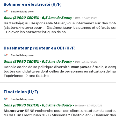
Bobinier en électricité (H/F)
Emploi Manpower
Sens (89090 CEDEX) - 6,5 kms de Soucy -
CDI -
07/08/2026
Rattaché(e) au Responsable Atelier, vous intervenez sur des mot
(stators/rotors) pour : - Diagnostiquer les pannes et défauts s
- Relever les caractéristiques de bo...
Dessinateur projeteur en CDI (H/F)
Emploi Manpower
Sens (89090 CEDEX) - 6,5 kms de Soucy -
CDI -
23/07/2026
Dans le cadre de sa politique diversité,
Manpower
étudie, à com
toutes candidatures dont celles de personnes en situation de ha
Expérience : 2 ans Salaire : ...
Electricien (H/F)
Emploi Manpower
Sens (89090 CEDEX) - 6,5 kms de Soucy -
Intérim -
17/07/2026
Manpower
SENS recherche pour son client, un acteur du secteur 
du Gaz, un Electricien (H/F) Missions ? Électricien : - Réaliser de