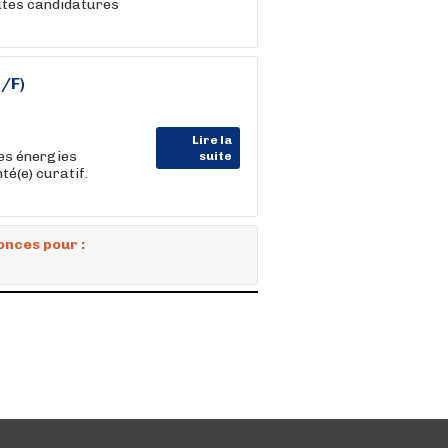
utes candidatures
/F)
Lire la
des énergies
suite
té(e) curatif.
onces pour :