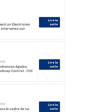
Lire la
ent un Electricien
suite
s intervenez sur
2026
Lire la
pétences égales,
suite
ndicap Contrat : CDI
2026
Lire la
ns le cadre de sa
suite