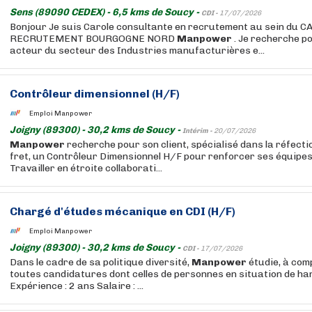
Sens (89090 CEDEX) - 6,5 kms de Soucy -
CDI -
17/07/2026
Bonjour Je suis Carole consultante en recrutement au sein du 
RECRUTEMENT BOURGOGNE NORD
Manpower
. Je recherche po
acteur du secteur des Industries manufacturières e...
Contrôleur dimensionnel (H/F)
Emploi Manpower
Joigny (89300) - 30,2 kms de Soucy -
Intérim -
20/07/2026
Manpower
recherche pour son client, spécialisé dans la réfect
fret, un Contrôleur Dimensionnel H/F pour renforcer ses équipes
Travailler en étroite collaborati...
Chargé d'études mécanique en CDI (H/F)
Emploi Manpower
Joigny (89300) - 30,2 kms de Soucy -
CDI -
17/07/2026
Dans le cadre de sa politique diversité,
Manpower
étudie, à com
toutes candidatures dont celles de personnes en situation de ha
Expérience : 2 ans Salaire : ...