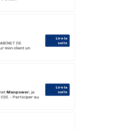
Lire la
 CABINET DE
suite
ur mon client un
Lire la
inet
Manpower
, je
suite
CDI. - Participer au