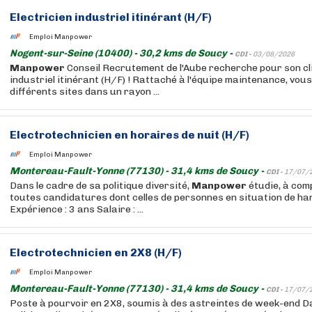
Electricien industriel itinérant (H/F)
Emploi Manpower
Nogent-sur-Seine (10400) - 30,2 kms de Soucy -
CDI -
03/08/2026
Manpower
Conseil Recrutement de l'Aube recherche pour son cli
industriel itinérant (H/F) ! Rattaché à l'équipe maintenance, vou
différents sites dans un rayon ...
Electrotechnicien en horaires de nuit (H/F)
Emploi Manpower
Montereau-Fault-Yonne (77130) - 31,4 kms de Soucy -
CDI -
17/07/
Dans le cadre de sa politique diversité,
Manpower
étudie, à com
toutes candidatures dont celles de personnes en situation de ha
Expérience : 3 ans Salaire : ...
Electrotechnicien en 2X8 (H/F)
Emploi Manpower
Montereau-Fault-Yonne (77130) - 31,4 kms de Soucy -
CDI -
17/07/
Poste à pourvoir en 2X8, soumis à des astreintes de week-end Da