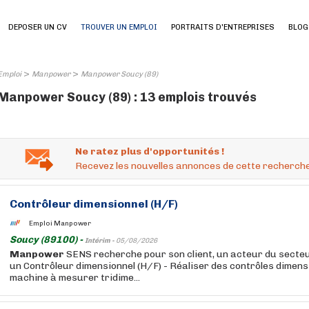
DEPOSER UN CV
TROUVER UN EMPLOI
PORTRAITS D'ENTREPRISES
BLOG
>
>
Emploi
Manpower
Manpower Soucy (89)
Manpower Soucy (89) : 13 emplois trouvés
Ne ratez plus d'opportunités !
Recevez les nouvelles annonces de cette recherche
Contrôleur dimensionnel (H/F)
Emploi Manpower
Soucy (89100) -
Intérim -
05/08/2026
Manpower
SENS recherche pour son client, un acteur du secteu
un Contrôleur dimensionnel (H/F) - Réaliser des contrôles dimensio
machine à mesurer tridime...