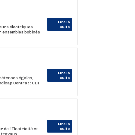
Lire la
eurs électriques
suite
ur ensembles bobinés
Lire la
pétences égales,
suite
ndicap Contrat : CDI
Lire la
de l'Electricité et
suite
s travaux