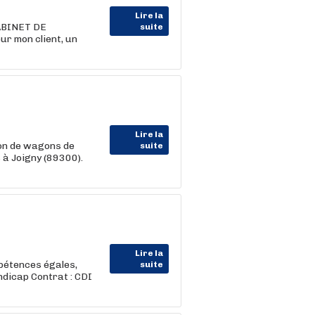
Lire la
CABINET DE
suite
ur mon client, un
Lire la
ion de wagons de
suite
 à Joigny (89300).
Lire la
pétences égales,
suite
ndicap Contrat : CDI