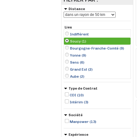
Distance
Lieu
Indifférent
Soucy (1)
Bourgogne-Franche-Comté (9)
Yonne (9)
Sens (6)
Grand Est (2)
Aube (2)
Joigny (2)
Type de Contrat
Montereau-Fault-Yonne (2)
CDI (10)
Nogent-sur-Seine (1)
Intérim (3)
Romilly-sur-Seine (1)
Société
Manpower (13)
Expérience