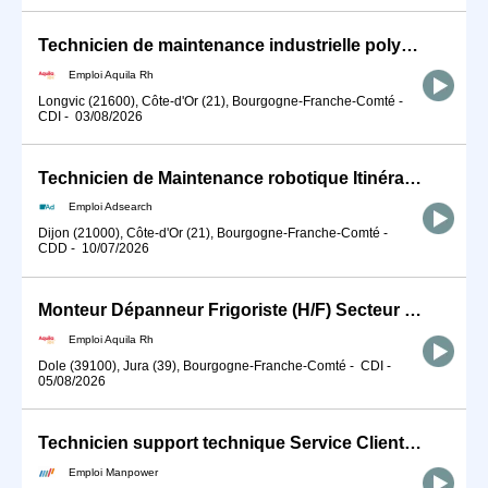
Technicien de maintenance industrielle polyvalente H/F
Emploi Aquila Rh
Longvic (21600), Côte-d'Or (21), Bourgogne-Franche-Comté
-
CDI
-
03/08/2026
Technicien de Maintenance robotique Itinérant (H/F)
Emploi Adsearch
Dijon (21000), Côte-d'Or (21), Bourgogne-Franche-Comté
-
CDD
-
10/07/2026
Monteur Dépanneur Frigoriste (H/F) Secteur Dole (39)
Emploi Aquila Rh
Dole (39100), Jura (39), Bourgogne-Franche-Comté
-
CDI
-
05/08/2026
Technicien support technique Service Clients (Machines Spéciales) (H/F)
Emploi Manpower