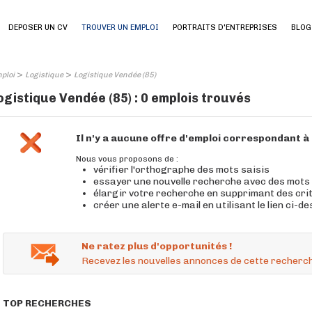
DEPOSER UN CV
TROUVER UN EMPLOI
PORTRAITS D'ENTREPRISES
BLOG
>
>
ploi
Logistique
Logistique Vendée (85)
ogistique Vendée (85) : 0 emplois trouvés
Il n'y a aucune offre d'emploi correspondant 
Nous vous proposons de :
vérifier l'orthographe des mots saisis
essayer une nouvelle recherche avec des mots
élargir votre recherche en supprimant des cri
créer une alerte e-mail en utilisant le lien ci-d
Ne ratez plus d'opportunités !
Recevez les nouvelles annonces de cette recherch
TOP RECHERCHES