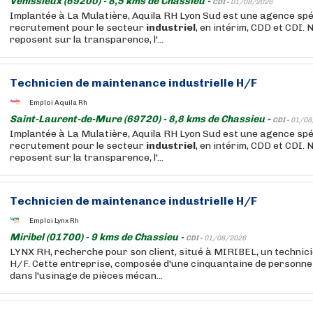
Vénissieux (69200) - 8,5 kms de Chassieu -
CDI -
01/08/2026
Implantée à La Mulatière, Aquila RH Lyon Sud est une agence spé
recrutement pour le secteur
industriel
, en intérim, CDD et CDI. 
reposent sur la transparence, l'...
Technicien de
maintenance
industrielle
H/F
Emploi Aquila Rh
Saint-Laurent-de-Mure (69720) - 8,8 kms de Chassieu -
CDI -
01/08
Implantée à La Mulatière, Aquila RH Lyon Sud est une agence spé
recrutement pour le secteur
industriel
, en intérim, CDD et CDI. 
reposent sur la transparence, l'...
Technicien de
maintenance
industrielle
H/F
Emploi Lynx Rh
Miribel (01700) - 9 kms de Chassieu -
CDI -
01/08/2026
LYNX RH, recherche pour son client, situé à MIRIBEL, un technic
H/F. Cette entreprise, composée d'une cinquantaine de personnes
dans l'usinage de pièces mécan...