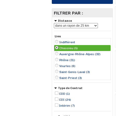
FILTRER PAR :
Distance
Lieu
Indifférent
Chassieu (5)
Auvergne-Rhône-Alpes (32)
Rhône (31)
Vourles (6)
Saint-Genis-Laval (3)
Saint-Priest (3)
Corbas (2)
Type de Contrat
Feyzin (2)
CDD (1)
Saint-Bonnet-de-Mure (2)
CDI (24)
Ain (1)
Intérim (7)
Brignais (1)
Colombier (1)