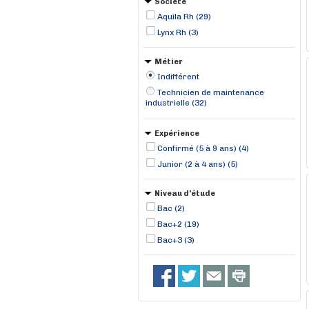
Société
Genas (1)
Aquila Rh (29)
Lynx Rh (3)
Métier
Indifférent
Technicien de maintenance
industrielle (32)
Expérience
Confirmé (5 à 9 ans) (4)
Junior (2 à 4 ans) (5)
Niveau d'étude
Bac (2)
Bac+2 (19)
Bac+3 (3)