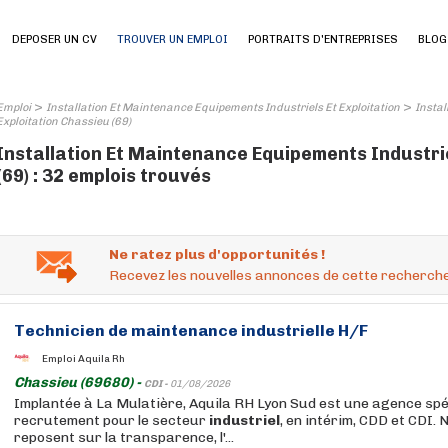
DEPOSER UN CV
TROUVER UN EMPLOI
PORTRAITS D'ENTREPRISES
BLOG
>
>
Emploi
Installation Et Maintenance Equipements Industriels Et Exploitation
Instal
Exploitation Chassieu (69)
Installation Et Maintenance Equipements Industrie
(69) : 32 emplois trouvés
Ne ratez plus d'opportunités !
Recevez les nouvelles annonces de cette recherche
Technicien de
maintenance
industrielle
H/F
Emploi Aquila Rh
Chassieu (69680) -
CDI -
01/08/2026
Implantée à La Mulatière, Aquila RH Lyon Sud est une agence spé
recrutement pour le secteur
industriel
, en intérim, CDD et CDI. 
reposent sur la transparence, l'...