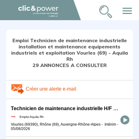
menu
Emploi Technicien de maintenance industrielle
installation et maintenance equipements
industriels et exploitation Vourles (69) - Aquila
Rh
29 ANNONCES A CONSULTER
Créer une alerte e-mail
Technicien de maintenance industrielle H/F VSD
Emploi Aquila Rh
Vourles (69390), Rhône (69), Auvergne-Rhône-Alpes
-
Intérim
-
05/08/2026