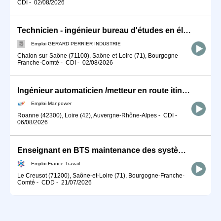
CDI
-
02/08/2026
Technicien - ingénieur bureau d'études en électricité industrielle (H/F)
Emploi GERARD PERRIER INDUSTRIE
Chalon-sur-Saône (71100), Saône-et-Loire (71), Bourgogne-
Franche-Comté
-
CDI
-
02/08/2026
Ingénieur automaticien /metteur en route itinérant (H/F)
Emploi Manpower
Roanne (42300), Loire (42), Auvergne-Rhône-Alpes
-
CDI
-
06/08/2026
Enseignant en BTS maintenance des systèmes (H/F)
Emploi France Travail
Le Creusot (71200), Saône-et-Loire (71), Bourgogne-Franche-
Comté
-
CDD
-
21/07/2026