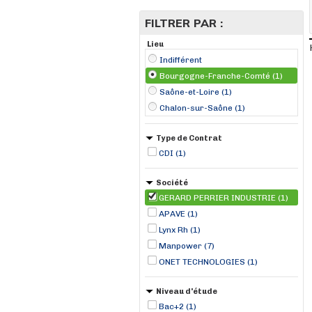
FILTRER PAR :
Lieu
Indifférent
Bourgogne-Franche-Comté (1)
Saône-et-Loire (1)
Chalon-sur-Saône (1)
Type de Contrat
CDI (1)
Société
GERARD PERRIER INDUSTRIE (1)
APAVE (1)
Lynx Rh (1)
Manpower (7)
ONET TECHNOLOGIES (1)
Niveau d'étude
Bac+2 (1)