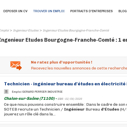
DEPOSER UN CV
TROUVER UN EMPLOI
PORTRAITS D'ENTREPRISES
BLOG
>
>
Emploi
Ingenieur Etudes
Ingenieur Etudes Bourgogne-Franche-Comté
Ingenieur Etudes Bourgogne-Franche-Comté : 1 e
Ne ratez plus d'opportunités !
Recevez les nouvelles annonces de cette recherche
Technicien -
ingénieur
bureau
d'études
en électricité 
Emploi GERARD PERRIER INDUSTRIE
Chalon-sur-Saône (71100) -
CDI -
02/08/2026
Ce que nous pouvons construire ensemble : Dans le cadre de son
SOTEB recrute un Technicien /
Ingénieur
Bureau
d'Études
(H/F
jouerez un rôle clé dans la...