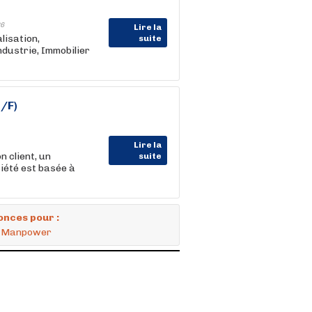
6
Lire la
alisation,
suite
dustrie, Immobilier
H/F)
Lire la
 client, un
suite
iété est basée à
onces pour :
 - Manpower