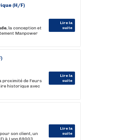
rique (H/F)
Lire la
ude
, la conception et
suite
crutement Manpower
F)
Lire la
 proximité de Feurs
suite
aire historique avec
Lire la
r son client, un
suite
/F) à Lyon 69003