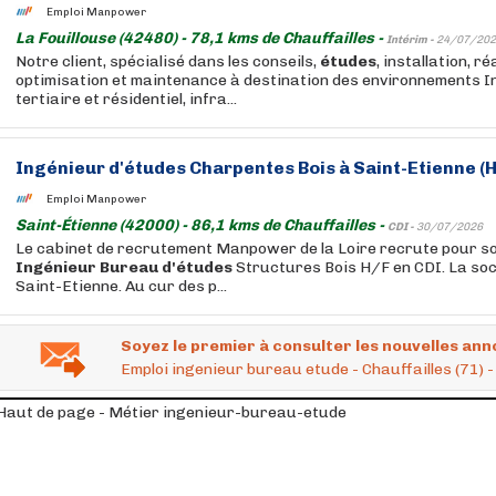
Emploi Manpower
La Fouillouse (42480) - 78,1 kms de Chauffailles -
Intérim -
24/07/202
Notre client, spécialisé dans les conseils,
études
, installation, ré
optimisation et maintenance à destination des environnements In
tertiaire et résidentiel, infra...
Ingénieur
d'études
Charpentes Bois à Saint-Etienne (
Emploi Manpower
Saint-Étienne (42000) - 86,1 kms de Chauffailles -
CDI -
30/07/2026
Le cabinet de recrutement Manpower de la Loire recrute pour son
Ingénieur
Bureau
d'études
Structures Bois H/F en CDI. La soc
Saint-Etienne. Au cur des p...
Soyez le premier à consulter les nouvelles ann
Emploi ingenieur bureau etude - Chauffailles (71)
Haut de page - Métier ingenieur-bureau-etude