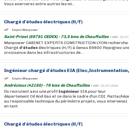
Vous exercerez entre autres les mi...
Chargé
d'études
électriques (H/F)
Emploi Manpower
Saint-Priest (69791 CEDEX) - 73,5 kms de Chauffailles -
CDI -
23/07
Manpower CABINET EXPERTS CONSTRUCTION LYON recherche po
Chargé
d'études
électriques (H/F) à Genas 69800 Rejoignez une
croissance dans les infrastructures de...
Ingénieur
chargé
d'études
EIA (Elec,Instrumentation
Emploi Manpower
Andrézieux (42160) - 76 kms de Chauffailles -
CDI -
23/07/2026
Ils recrutent ains une profil
Ingénieur
EIA pour leur
département Oil And Gas et ce dans le cadre d'un CDI. Rattaché(e
au responsable technique du périmètre projets, vous intervenez
en tant
Chargé
d'études
électriques (H/F)