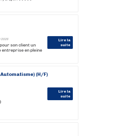
/2026
Lire la
ur son client un
suite
 entreprise en pleine
,Automatisme) (H/F)
Lire la
suite
)