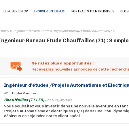
DEPOSER UN CV
TROUVER UN EMPLOI
PORTRAITS D'ENTREPRISES
BLOG
>
>
Emploi
Ingenieur Bureau Etude
Ingenieur Bureau Etude Chauffailles (71)
Ingenieur Bureau Etude Chauffailles (71) : 8 emplo
Ne ratez plus d'opportunités !
Recevez les nouvelles annonces de cette recherche
Ingénieur
d'études
/Projets Automatisme et Electriqu
Emploi Manpower
Chauffailles (71170) -
CDI -
22/07/2026
Vous souhaitez vous investir dans une nouvelle aventure en tant
Projets Automatisme et electriques (H/F) dans une PME dynamiq
désireux de rejoindre notre client spéci...