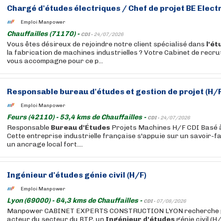
Chargé
d'études
électriques / Chef de projet BE Elect
Emploi Manpower
Chauffailles (71170) -
CDI -
24/07/2026
Vous êtes désireux de rejoindre notre client spécialisé dans
l'ét
la fabrication de machines industrielles ? Votre Cabinet de re
vous accompagne pour ce p...
Responsable
bureau
d'études
et gestion de projet (H/
Emploi Manpower
Feurs (42110) - 53,4 kms de Chauffailles -
CDI -
24/07/2026
Responsable
Bureau
d'Études
Projets Machines H/F CDI Basé à
Cette entreprise industrielle française s'appuie sur un savoir-f
un ancrage local fort....
Ingénieur
d'études
génie civil (H/F)
Emploi Manpower
Lyon (69000) - 64,3 kms de Chauffailles -
CDI -
07/08/2026
Manpower CABINET EXPERTS CONSTRUCTION LYON recherche pou
acteur du secteur du BTP, un
Ingénieur
d'études
génie civil (H