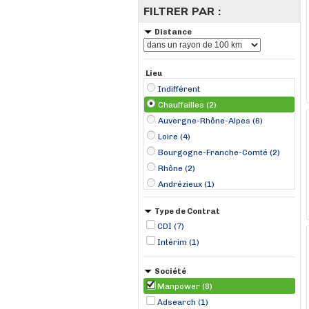
FILTRER PAR :
Distance
Lieu
Indifférent
Chauffailles (2)
Auvergne-Rhône-Alpes (6)
Loire (4)
Bourgogne-Franche-Comté (2)
Rhône (2)
Andrézieux (1)
Feurs (1)
Type de Contrat
La Fouillouse (1)
CDI (7)
Lyon (1)
Intérim (1)
Saint-Priest (1)
Saint-Étienne (1)
Société
Manpower (8)
Adsearch (1)