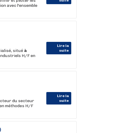
finir et piloter les
suite
ion avec l'ensemble
Lire la
ialisé, situé
à
suite
Industriels H/F en
Lire la
acteur du secteur
suite
cien méthodes H/F
)