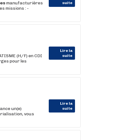
ies
manufacturières
suite
es missions : -
Lire la
ATISME (H/F) en CDI
suite
rges pour les
Lire la
sance un(e)
suite
rialisation, vous