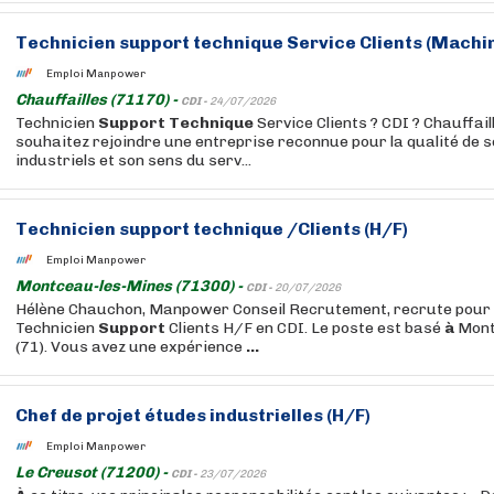
Technicien
support
technique
Service Clients (Machin
Emploi Manpower
Chauffailles (71170) -
CDI -
24/07/2026
Technicien
Support
Technique
Service Clients ? CDI ? Chauffail
souhaitez rejoindre une entreprise reconnue pour la qualité de 
industriels et son sens du serv...
Technicien
support
technique
/Clients (H/F)
Emploi Manpower
Montceau-les-Mines (71300) -
CDI -
20/07/2026
Hélène Chauchon, Manpower Conseil Recrutement, recrute pour s
Technicien
Support
Clients H/F en CDI. Le poste est basé
à
Mont
(71). Vous avez une expérience
...
Chef de projet
études
industrielles (H/F)
Emploi Manpower
Le Creusot (71200) -
CDI -
23/07/2026