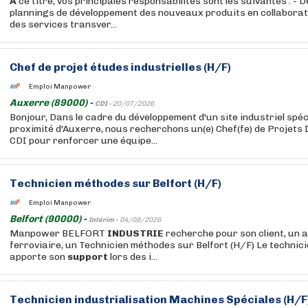
À
ce titre, vos principales responsabilités sont les suivantes : - Dé
plannings de développement des nouveaux produits en collaborat
des services transver...
Chef de projet
études
industrielles (H/F)
Emploi Manpower
Auxerre (89000) -
CDI -
20/07/2026
Bonjour, Dans le cadre du développement d'un site industriel spéc
proximité d'Auxerre, nous recherchons un(e) Chef(fe) de Projets 
CDI pour renforcer une équipe...
Technicien méthodes sur Belfort (H/F)
Emploi Manpower
Belfort (90000) -
Intérim -
04/08/2026
Manpower BELFORT
INDUSTRIE
recherche pour son client, un 
ferroviaire, un Technicien méthodes sur Belfort (H/F) Le techni
apporte son
support
lors des i...
Technicien industrialisation Machines Spéciales (H/F