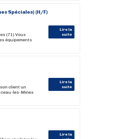
es Spéciales) (H/F)
Lire la
les (71) Vous
suite
ses équipements
Lire la
on client un
suite
ceau-les-Mines
Lire la