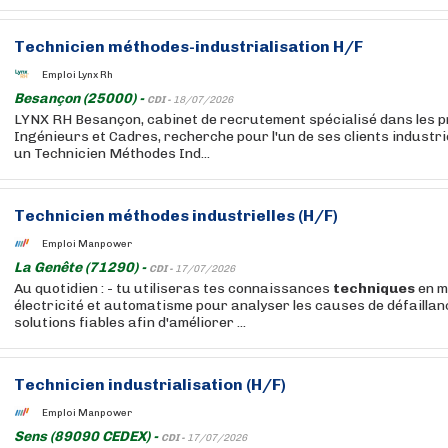
Technicien méthodes-industrialisation H/F
Emploi Lynx Rh
Besançon (25000) -
CDI -
18/07/2026
LYNX RH Besançon, cabinet de recrutement spécialisé dans les pr
Ingénieurs et Cadres, recherche pour l'un de ses clients industr
un Technicien Méthodes Ind...
Technicien méthodes industrielles (H/F)
Emploi Manpower
La Genête (71290) -
CDI -
17/07/2026
Au quotidien : - tu utiliseras tes connaissances
techniques
en m
électricité et automatisme pour analyser les causes de défailla
solutions fiables afin d'améliorer ...
Technicien industrialisation (H/F)
Emploi Manpower
Sens (89090 CEDEX) -
CDI -
17/07/2026