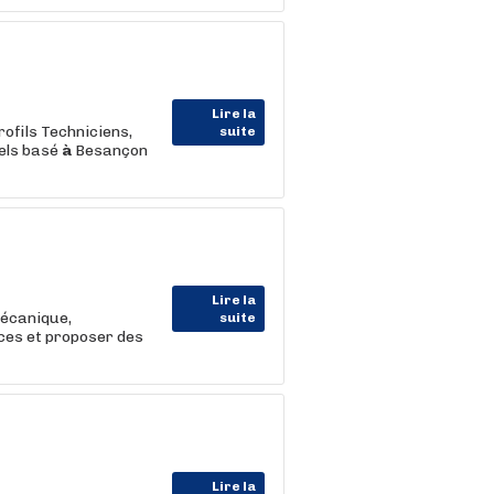
Lire la
ofils Techniciens,
suite
iels basé
à
Besançon
Lire la
écanique,
suite
nces et proposer des
Lire la