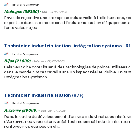
Emploi Manpower
Molinges (39360) -
CDI -
24/07/2026
Envie de rejoindre une entreprise industrielle
à
taille humaine, r
expertise dans la conception et l'industrialisation d'équipement
forte valeur ajou...
Technicien industrialisation -intégration système - D
Emploi Manpower
Dijon (21000) -
Intérim -
22/07/2026
Cela veut dire contribuer
à
des technologies de pointe utilisées 
dans le monde. Votre travail aura un impact réel et visible. En ta
Intégration Systèmes...
Technicien industrialisation (H/F)
Emploi Manpower
Auxerre (89000) -
CDI -
20/07/2026
Dans le cadre du développement d'un site industriel spécialisé, s
d'Auxerre, nous recrutons un(e) Technicien(ne) Industrialisation
renforcer les équipes en ch...