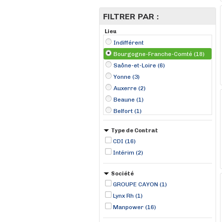
FILTRER PAR :
Lieu
Indifférent
Bourgogne-Franche-Comté (18)
Saône-et-Loire (6)
Yonne (3)
Auxerre (2)
Beaune (1)
Belfort (1)
Besançon (1)
Type de Contrat
Chalon-sur-Saône (1)
CDI (16)
Chauffailles (1)
Intérim (2)
Clamecy (1)
Dijon (1)
Société
La Genête (1)
GROUPE CAYON (1)
Le Creusot (1)
Lynx Rh (1)
Manpower (16)