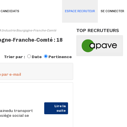
 CANDIDATS
ESPACE RECRUTEUR
SE CONNECTER
TOP RECRUTEURS
 A Industrie Bourgogne-Franche-Comté
ogne-Franche-Comté : 18
Trier par :
Date
Pertinence
 par e-mail
Lire la
mainedu transport
suite
nsiège social se