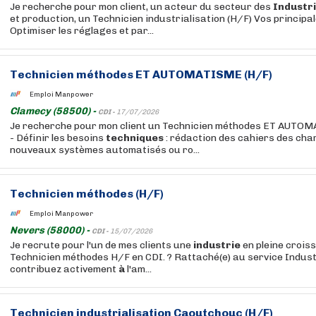
Je recherche pour mon client, un acteur du secteur des
Industr
et production, un Technicien industrialisation (H/F) Vos principal
Optimiser les réglages et par...
Technicien méthodes ET AUTOMATISME (H/F)
Emploi Manpower
Clamecy (58500) -
CDI -
17/07/2026
Je recherche pour mon client un Technicien méthodes ET AUTOM
- Définir les besoins
techniques
: rédaction des cahiers des cha
nouveaux systèmes automatisés ou ro...
Technicien méthodes (H/F)
Emploi Manpower
Nevers (58000) -
CDI -
15/07/2026
Je recrute pour l'un de mes clients une
industrie
en pleine crois
Technicien méthodes H/F en CDI. ? Rattaché(e) au service Indust
contribuez activement
à
l'am...
Technicien industrialisation Caoutchouc (H/F)