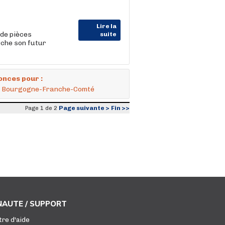
Lire la
 de pièces
suite
che son futur
onces pour :
e - Bourgogne-Franche-Comté
Page suivante >
Fin >>
Page 1 de 2
AUTE / SUPPORT
tre d'aide