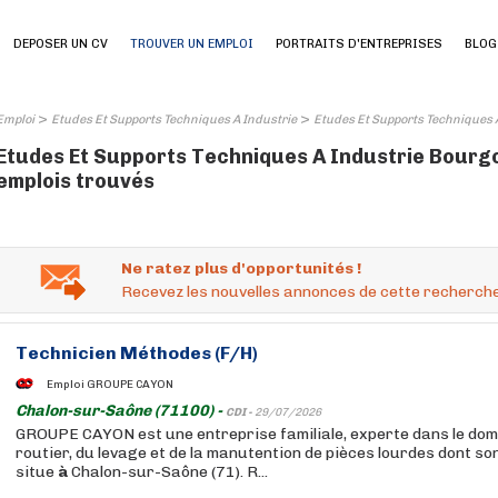
DEPOSER UN CV
TROUVER UN EMPLOI
PORTRAITS D'ENTREPRISES
BLOG
>
>
Emploi
Etudes Et Supports Techniques A Industrie
Etudes Et Supports Techniques
Etudes Et Supports Techniques A Industrie Bourg
emplois trouvés
Ne ratez plus d'opportunités !
Recevez les nouvelles annonces de cette recherche
Technicien Méthodes (F/H)
Emploi GROUPE CAYON
Chalon-sur-Saône (71100) -
CDI -
29/07/2026
GROUPE CAYON est une entreprise familiale, experte dans le do
routier, du levage et de la manutention de pièces lourdes dont so
situe
à
Chalon-sur-Saône (71). R...