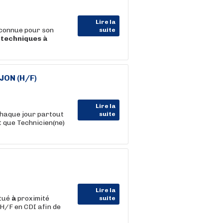
Lire la
econnue pour son
suite
s
techniques
à
IJON (H/F)
Lire la
chaque jour partout
suite
nt que Technicien(ne)
Lire la
itué
à
proximité
suite
 H/F en CDI afin de