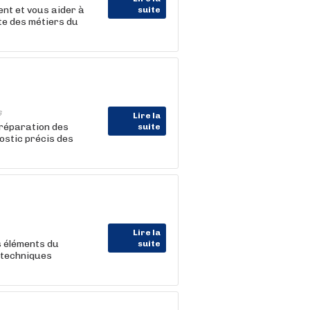
nt et vous aider à
suite
te des métiers du
6
Lire la
t réparation des
suite
ostic précis des
Lire la
es éléments du
suite
s techniques