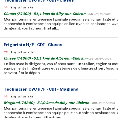
Technicien CVC H/F - CDI - Cluses
Emploi Aquila Rh
Cluses (74300) - 51,1 kms de Alby-sur-Chéran -
CDI -
28/07/2026
Mon partenaire, entreprise familiale spécialisé en chauffage et
recherche à renforcer son équipe en lien avec sa croissance. Ave
dirigeant, vos tâches :
Install...
Frigoriste H/F - CDI - Cluses
Emploi Aquila Rh
Cluses (74300) - 51,1 kms de Alby-sur-Chéran -
CDI -
28/07/2026
En lien avec le dirigeant, vos tâches sont :
Installer
, régler et me
équipements frigorifiques et systèmes de
climatisation
; Assure
préventif et le dépan...
Technicien CVC H/F - CDI - Magland
Emploi Aquila Rh
Magland (74300) - 51,9 kms de Alby-sur-Chéran -
CDI -
28/07/2026
Mon partenaire, entreprise familiale spécialisé en chauffage et
recherche à renforcer son équipe pour soutenir sa croissance. A
dirigeant, vos tâches : Effectuer...