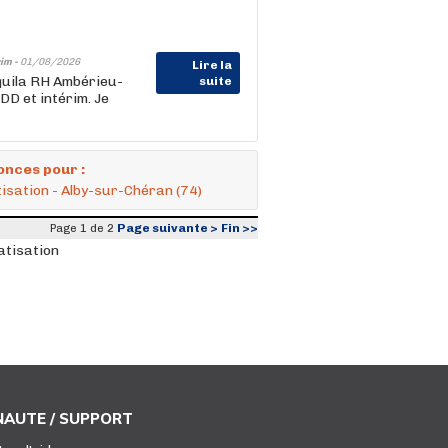
im -
01/08/2026
Lire la
Aquila RH Ambérieu-
suite
DD et intérim. Je
onces pour :
tisation - Alby-sur-Chéran (74)
Page suivante >
Fin >>
Page 1 de 2
atisation
AUTE / SUPPORT