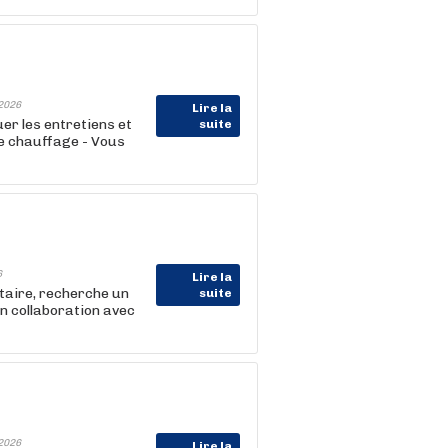
2026
Lire la
uer les entretiens et
suite
 de chauffage - Vous
6
Lire la
taire, recherche un
suite
n collaboration avec
2026
Lire la