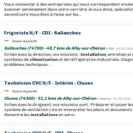
Vous connecter à des entreprises qui vous correspondent vraime
avancer sereinement dans votre carrière Je suis Anne, spécialis
second uvre Vous êtes à l'aise sur les...
Frigoriste H/F - CDI - Sallanches
Emploi Aquila Rh
Sallanches (74700) - 49,7 kms de Alby-sur-Chéran -
CDI -
28/07/202
En lien avec la direction, vos missions :
Installation
, entretien e
systèmes de
climatisation
et de réfrigération industriels. Diagn
problèmes techniques ...
Technicien CVC H/F - Intérim - Cluses
Emploi Aquila Rh
Cluses (74300) - 51,1 kms de Alby-sur-Chéran -
Intérim -
04/08/2026
En lien avec le dirigeant, vos missions sont : Préparer et poser l
système de ventilation Lire et interpréter les plans et document
Remettre les
installations
en servi...