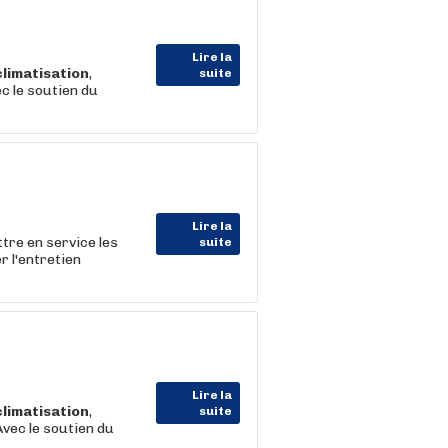
Lire la
climatisation
,
suite
c le soutien du
Lire la
ttre en service les
suite
r l'entretien
Lire la
climatisation
,
suite
vec le soutien du