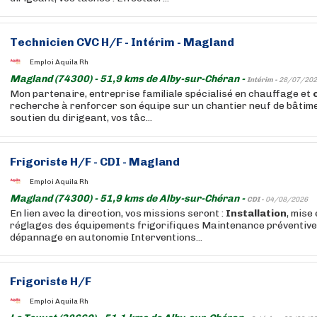
Technicien CVC H/F - Intérim - Magland
Emploi Aquila Rh
Magland (74300) - 51,9 kms de Alby-sur-Chéran -
Intérim -
28/07/202
Mon partenaire, entreprise familiale spécialisé en chauffage et
recherche à renforcer son équipe sur un chantier neuf de bâtiment
soutien du dirigeant, vos tâc...
Frigoriste H/F - CDI - Magland
Emploi Aquila Rh
Magland (74300) - 51,9 kms de Alby-sur-Chéran -
CDI -
04/08/2026
En lien avec la direction, vos missions seront :
Installation
, mise
réglages des équipements frigorifiques Maintenance préventive,
dépannage en autonomie Interventions...
Frigoriste H/F
Emploi Aquila Rh