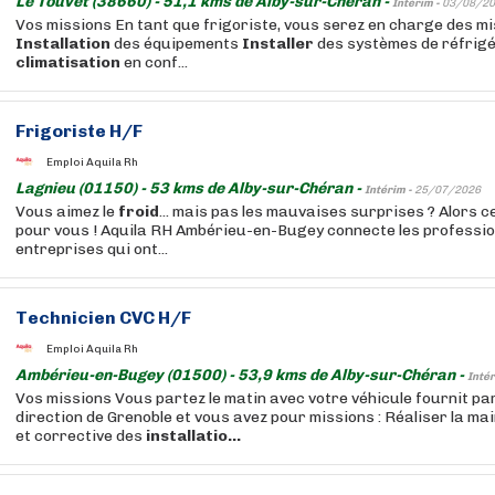
Le Touvet (38660) - 51,1 kms de Alby-sur-Chéran -
Intérim -
03/08/20
Vos missions En tant que frigoriste, vous serez en charge des mi
Installation
des équipements
Installer
des systèmes de réfrigé
climatisation
en conf...
Frigoriste H/F
Emploi Aquila Rh
Lagnieu (01150) - 53 kms de Alby-sur-Chéran -
Intérim -
25/07/2026
Vous aimez le
froid
... mais pas les mauvaises surprises ? Alors ce
pour vous ! Aquila RH Ambérieu-en-Bugey connecte les professi
entreprises qui ont...
Technicien CVC H/F
Emploi Aquila Rh
Ambérieu-en-Bugey (01500) - 53,9 kms de Alby-sur-Chéran -
Intér
Vos missions Vous partez le matin avec votre véhicule fournit par
direction de Grenoble et vous avez pour missions : Réaliser la m
et corrective des
installatio...