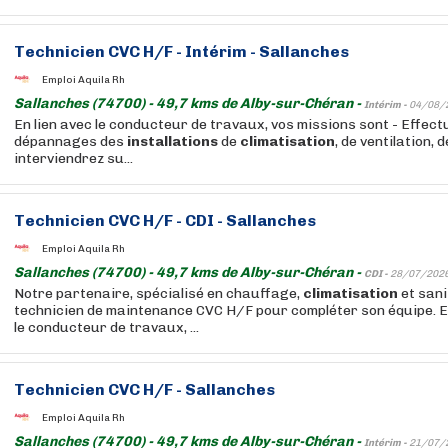
Technicien CVC H/F - Intérim - Sallanches
Emploi Aquila Rh
Sallanches (74700) - 49,7 kms de Alby-sur-Chéran -
Intérim -
04/08/
En lien avec le conducteur de travaux, vos missions sont - Effect
dépannages des
installations
de
climatisation
, de ventilation,
interviendrez su...
Technicien CVC H/F - CDI - Sallanches
Emploi Aquila Rh
Sallanches (74700) - 49,7 kms de Alby-sur-Chéran -
CDI -
28/07/202
Notre partenaire, spécialisé en chauffage,
climatisation
et sani
technicien de maintenance CVC H/F pour compléter son équipe. E
le conducteur de travaux, ...
Technicien CVC H/F - Sallanches
Emploi Aquila Rh
Sallanches (74700) - 49,7 kms de Alby-sur-Chéran -
Intérim -
21/07/