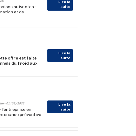
26
Lire la
ssions suivantes :
suite
ration et de
Lire la
tte offre est faite
suite
onnels du
froid
aux
im -
01/08/2026
Lire la
 l'entreprise en
suite
aintenance préventive