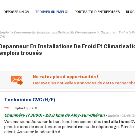
DEPOSER UN CV
TROUVER UN EMPLOI
PORTRAITS D'ENTREPRISES
BLOG
>
>
Emploi
Depanneur En Installations De Froid Et Climatisation
Depanneur En Installa
(74)
Depanneur En Installations De Froid Et Climatisati
emplois trouvés
Ne ratez plus d'opportunités !
Recevez les nouvelles annonces de cette recherche
Technicien CVC (H/F)
Emploi Aquila Rh
Chambéry (73000) - 28,8 kms de Alby-sur-Chéran -
Intérim -
03/08/2
Vos missions Assurer le bon fonctionnement des
installations
CV
prestations de maintenance préventive ou de dépannage, Être le 
client, Assurer la sécurité d...