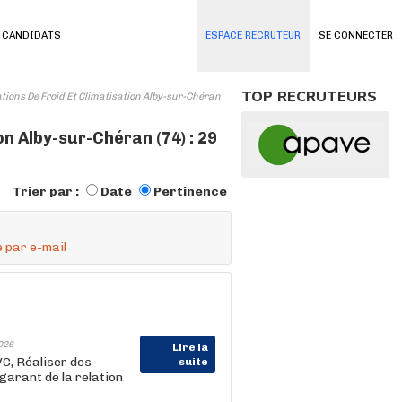
 CANDIDATS
ESPACE RECRUTEUR
SE CONNECTER
TOP RECRUTEURS
tions De Froid Et Climatisation Alby-sur-Chéran
on Alby-sur-Chéran (74) : 29
Trier par :
Date
Pertinence
 par e-mail
026
Lire la
C, Réaliser des
suite
garant de la relation