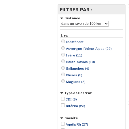
FILTRER PAR :
Distance
Lieu
Indifférent
Auvergne-Rhône-Alpes (29)
Isère (11)
Haute-Savoie (10)
Sallanches (4)
Cluses (3)
Magland (3)
Ambérieu-en-Bugey (2)
Type de Contrat
Bourg-en-Bresse (2)
CDI (6)
Chambéry (1)
Intérim (23)
Crolles (1)
Eybens (1)
Société
Fontaine (1)
Aquila Rh (27)
Grenoble (1)