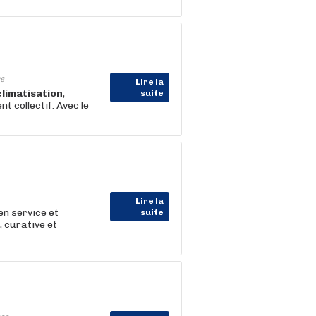
6
Lire la
climatisation
,
suite
 collectif. Avec le
Lire la
 en service et
suite
 curative et