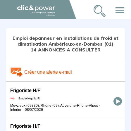
menu
Emploi depanneur en installations de froid et
climatisation Ambérieux-en-Dombes (01)
14 ANNONCES A CONSULTER
Créer une alerte e-mail
Frigoriste H/F
Emploi Aquila Rh
Meyzieux (69330), Rhône (69), Auvergne-Rhône-Alpes
-
Intérim
-
08/07/2026
Frigoriste H/F