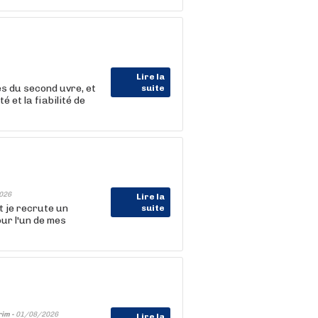
Lire la
es du second uvre, et
suite
é et la fiabilité de
026
Lire la
t je recrute un
suite
ur l'un de mes
rim -
01/08/2026
Lire la