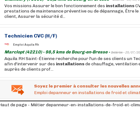
Vos missions Assurer le bon fonctionnement des
installations
CV
prestations de maintenance préventive ou de dépannage, Être le 
client, Assurer la sécurité d...
Technicien CVC (H/F)
Emploi Aquila Rh
Marclopt (42210) - 98,5 kms de Bourg-en-Bresse -
Intérim -
25/07/20
Aquila RH Saint-Étienne recherche pour l'un de ses clients un T
afin d'intervenir sur des
installations
de chauffage, ventilation 
auprès de clients prof...
Soyez le premier à consulter les nouvelles ann
Emploi depanneur en installations de froid et clim
Haut de page - Métier depanneur-en-installations-de-froid-et-clim