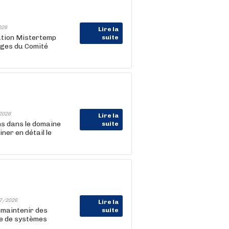
026
Lire la
cation Mistertemp
suite
ages du Comité
2026
Lire la
ns dans le domaine
suite
ner en détail le
7/2026
Lire la
 maintenir des
suite
ue de systèmes