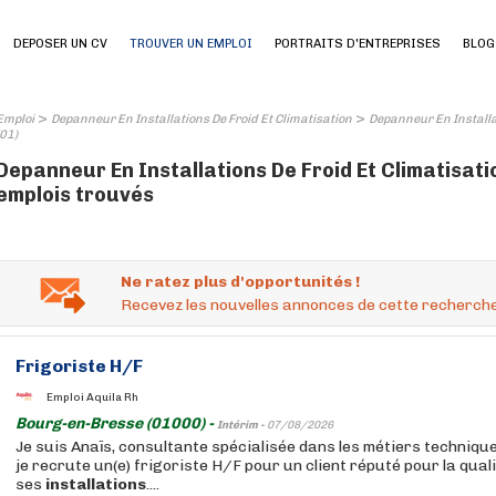
DEPOSER UN CV
TROUVER UN EMPLOI
PORTRAITS D'ENTREPRISES
BLOG
>
>
Emploi
Depanneur En Installations De Froid Et Climatisation
Depanneur En Installa
(01)
Depanneur En Installations De Froid Et Climatisati
emplois trouvés
Ne ratez plus d'opportunités !
Recevez les nouvelles annonces de cette recherche
Frigoriste H/F
Emploi Aquila Rh
Bourg-en-Bresse (01000) -
Intérim -
07/08/2026
Je suis Anaïs, consultante spécialisée dans les métiers techniqu
je recrute un(e) frigoriste H/F pour un client réputé pour la qualit
ses
installations
....