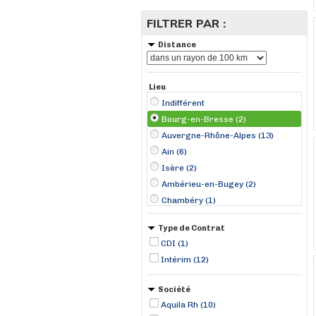
FILTRER PAR :
Distance
Lieu
Indifférent
Bourg-en-Bresse (2)
Auvergne-Rhône-Alpes (13)
Ain (6)
Isère (2)
Ambérieu-en-Bugey (2)
Chambéry (1)
Lagnieu (1)
Type de Contrat
Marclopt (1)
CDI (1)
Meyzieux (1)
Intérim (12)
Pont-d'Ain (1)
Rumilly (1)
Société
Saint-Fons (1)
Aquila Rh (10)
Vienne (1)