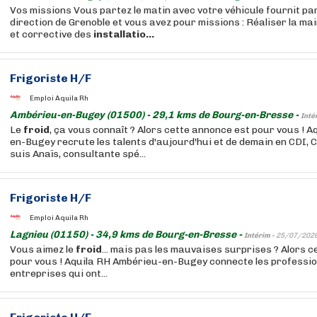
Vos missions Vous partez le matin avec votre véhicule fournit par
direction de Grenoble et vous avez pour missions : Réaliser la m
et corrective des
installatio...
Frigoriste H/F
Emploi Aquila Rh
Ambérieu-en-Bugey (01500) - 29,1 kms de Bourg-en-Bresse -
Inté
Le
froid
, ça vous connaît ? Alors cette annonce est pour vous ! 
en-Bugey recrute les talents d'aujourd'hui et de demain en CDI, C
suis Anaïs, consultante spé...
Frigoriste H/F
Emploi Aquila Rh
Lagnieu (01150) - 34,9 kms de Bourg-en-Bresse -
Intérim -
25/07/202
Vous aimez le
froid
... mais pas les mauvaises surprises ? Alors ce
pour vous ! Aquila RH Ambérieu-en-Bugey connecte les professi
entreprises qui ont...