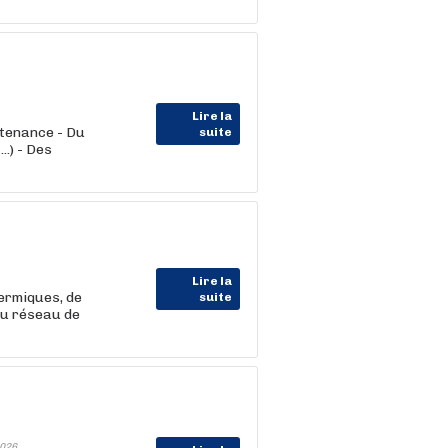
Lire la
ntenance - Du
suite
..) - Des
Lire la
ermiques, de
suite
du réseau de
026