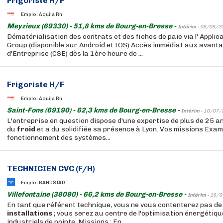
Frigoriste H/F
Emploi Aquila Rh
Meyzieux (69330) - 51,8 kms de Bourg-en-Bresse -
Intérim -
08/08/2
Dématérialisation des contrats et des fiches de paie via l' Appli
Group (disponible sur Android et IOS) Accès immédiat aux avant
d'Entreprise (CSE) dès la 1ère heure de ...
Frigoriste H/F
Emploi Aquila Rh
Saint-Fons (69190) - 62,3 kms de Bourg-en-Bresse -
Intérim -
10/07/
L'entreprise en question dispose d'une expertise de plus de 25 a
du
froid
et a du solidifiée sa présence à Lyon. Vos missions Exami
fonctionnement des systèmes...
TECHNICIEN CVC (F/H)
Emploi RANDSTAD
Villefontaine (38090) - 66,2 kms de Bourg-en-Bresse -
Intérim -
16/0
En tant que référent technique, vous ne vous contenterez pas de
installations
; vous serez au centre de l'optimisation énergétiq
industriels de pointe. Missions : En...