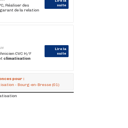
Lire la
C, Réaliser des
suite
garant de la relation
26
Lire la
echnicien CVC H/F
suite
et
climatisation
onces pour :
atisation - Bourg-en-Bresse (01)
atisation