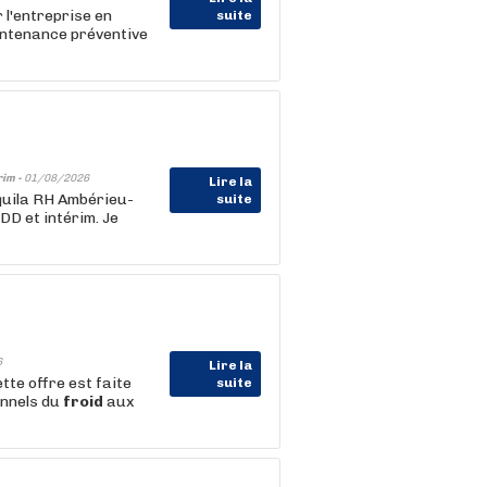
 l'entreprise en
suite
aintenance préventive
rim -
01/08/2026
Lire la
Aquila RH Ambérieu-
suite
DD et intérim. Je
6
Lire la
tte offre est faite
suite
onnels du
froid
aux