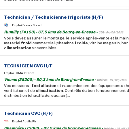
Technicien / Technicienne frigoriste (H/F)
Emploi France Travail
Rumilly (74150) - 67,5 kms de Bourg-en-Bresse -
CDI -
04/08/2026
Vous devez assurer le montage, le service après-vente et la mai
matériel
froid
commercial (chambre
froide
, vitrine magasin, bar .
climatisations
réversibles ...
TECHNICIEN CVC H/F
Emploi TOMA Interim
Vienne (38200) - 80,3 kms de Bourg-en-Bresse -
Intérim -
01/08/2026
Vos missions :
Installation
et raccordement des équipements th
ventilation et de
climatisation
. Contrôle du bon fonctionnement 
distribution (chauffage, eau, air)...
Technicien CVC (H/F)
Emploi Aquila Rh
Chambéry (73000) - 89,2 kms de Bourg-en-Bresse -
Intérim -
03/08/2