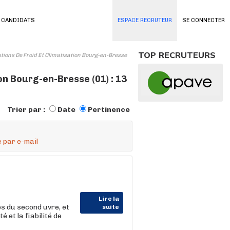
 CANDIDATS
ESPACE RECRUTEUR
SE CONNECTER
TOP RECRUTEURS
tions De Froid Et Climatisation Bourg-en-Bresse
on Bourg-en-Bresse (01) : 13
Trier par :
Date
Pertinence
 par e-mail
Lire la
es du second uvre, et
suite
é et la fiabilité de