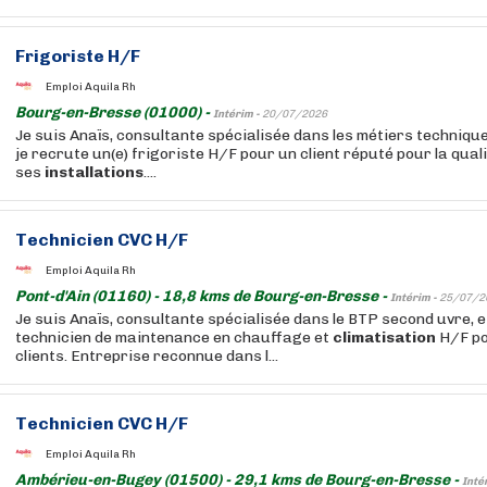
Frigoriste H/F
Emploi Aquila Rh
Bourg-en-Bresse (01000) -
Intérim -
20/07/2026
Je suis Anaïs, consultante spécialisée dans les métiers techniqu
je recrute un(e) frigoriste H/F pour un client réputé pour la qualit
ses
installations
....
Technicien CVC H/F
Emploi Aquila Rh
Pont-d'Ain (01160) - 18,8 kms de Bourg-en-Bresse -
Intérim -
25/07/2
Je suis Anaïs, consultante spécialisée dans le BTP second uvre, e
technicien de maintenance en chauffage et
climatisation
H/F po
clients. Entreprise reconnue dans l...
Technicien CVC H/F
Emploi Aquila Rh
Ambérieu-en-Bugey (01500) - 29,1 kms de Bourg-en-Bresse -
Inté